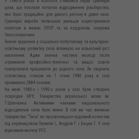
У 1980-х роках в колгоспі з'явилися перші сувенірні
цехи, що поклали початок відродженню різьбярства,
яке було традиційне для даного регіону в давні часи.
Сувенірні вироби тисівських умільців користувалися
попитом в межах СPCP та за кордоном, зокрема
Чехословаччині.
Значні зрушення у соціально-побутовому та культурно-
освітньому розвитку села вплинуло на кількісний ріст
населення. Адже значна частина молоді після
отримання професійно-технічної та вищої освіти
поверталася працювати до рідного села. Як свідчить
статистика, станом на 1 січня 1980 року в селі
проживало 2884 чоловік.
На межі 1980-х і 1990-х років у селі були створені
осередки НРУ, Товариства української мови ім.
Т.Шевченка. Активними членами національного
відродження села були жінки. В той же час виникає
товариство "Тиса" як просвітницько-художній колектив
під керівництвом Пилипів І., Андріїв Г. і Бецин Г. У селі
відновили могилу УСС.