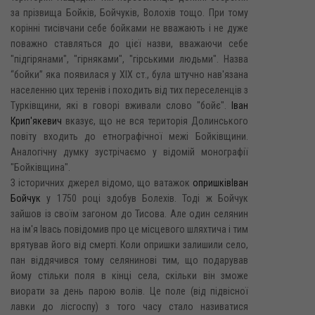
за прізвища Бойків, Бойчуків, Волохів тощо. При тому
корінні тисівчани себе бойками не вважають і не дуже
поважно ставляться до цієї назви, вважаючи себе
"підгірянами", "гірняками", "гірськими людьми". Назва
“бойки” яка появилася у XIX ст., була штучно нав'язана
населенню цих теренів і походить від тих переселенців з
Турківщини, які в говорі вживали слово "бойє".
Іван
Крип'якевич
вказує, що не вся територія Долинського
повіту входить до етнографічної межі Бойківщини.
Аналогічну думку зустрічаємо у відомій монографії
"Бойківщина".
З історичних джерел відомо, що ватажок
опришків
Іван
Бойчук
у 1750 році здобув Болехів. Тоді ж Бойчук
зайшов із своїм загоном до Тисова. Але один селянин
на ім'я Івась повідомив про це місцевого шляхтича і тим
врятував його від смерті. Коли опришки залишили село,
пан віддячився тому селянинові тим, що подарував
йому стільки поля в кінці села, скільки він зможе
виорати за день парою волів. Це поле (від підвісної
лавки до лісгоспу) з того часу стало називатися