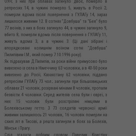
ОУН; з них при облавах загинуло двоє, померло в
репресіях 14, в чужині померло 5, живуть в Росії 2;
померли вдома після повернення з ГУЛАГу 14, зараз
лишилося живими 12. В сотнях "Довбуша" та "Бея" було
77 воїнів; з них в боях загинуло 44, в чужині загинуло 9,
вбито 8, померли вдома після повернення з ГУЛАГу 11,
живуть вдома 3, а в чужині 3. (Ці дані зібрані і
впорядковані колишнім воїном сотні "Довбуша"
Пилипівим І.М., який помер 7.10.1996 року).
Як підрахував Д.Пилипів, за роки війни примусово було
вивезено із села в Німеччину 63 чоловіки, а в 40-50 роки
вивезено до Росії, Казахстану 62 чоловіки; піддано
репресіям ГУЛАГу 73 чол.; загинули при більшовицьких
облавах 21 чоловік, розірвані мінами 8 чоловік, пропали
безвісти 4 чоловіки. Серед жителів села були і євреї, з
них 15 чоловік були розстріляні німцями в
Болехівському гетто. З 73 солдатів червоної армії
живими залишилось 21 чоловік, 16 чоловік померли на
схилі літ в Тисові, а решта загинули в боях за Болехів,
Мінськ і Прагу.
Слід згадати добрим словом Павелик Кристіну