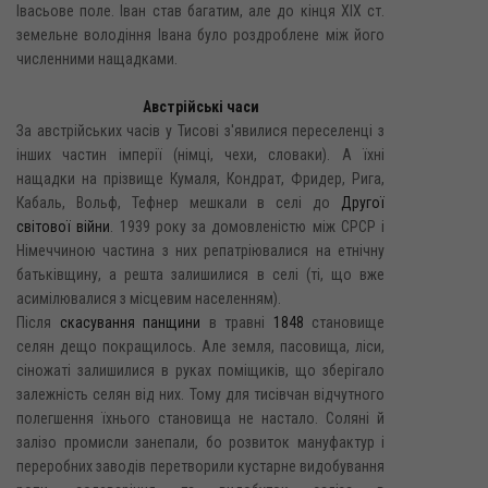
Івасьове поле. Іван став багатим, але до кінця XIX ст.
земельне володіння Івана було роздроблене між його
численними нащадками.
Австрійські часи
За австрійських часів у Тисові з'явилися переселенці з
інших частин імперії (німці, чехи, словаки). А їхні
нащадки на прізвище Кумаля, Кондрат, Фридер, Рига,
Кабаль, Вольф, Тефнер мешкали в селі до
Другої
світової війни
. 1939 року за домовленістю між СРСР і
Німеччиною частина з них репатріювалися на етнічну
батьківщину, а решта залишилися в селі (ті, що вже
асимілювалися з місцевим населенням).
Після
скасування панщини
в травні
1848
становище
селян дещо покращилось. Але земля, пасовища, ліси,
сіножаті залишилися в руках поміщиків, що зберігало
залежність селян від них. Тому для тисівчан відчутного
полегшення їхнього становища не настало. Соляні й
залізо промисли занепали, бо розвиток мануфактур і
переробних заводів перетворили кустарне видобування