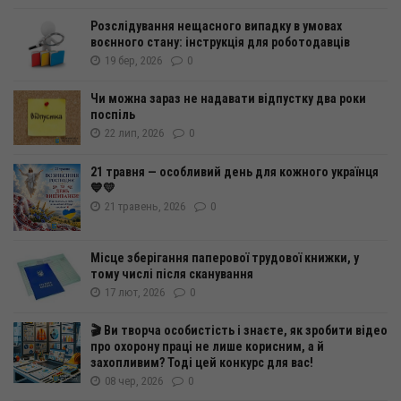
Розслідування нещасного випадку в умовах
воєнного стану: інструкція для роботодавців
19 бер, 2026
0
Чи можна зараз не надавати відпустку два роки
поспіль
22 лип, 2026
0
21 травня — особливий день для кожного українця
💙💛
21 травень, 2026
0
Місце зберігання паперової трудової книжки, у
тому числі після сканування
17 лют, 2026
0
🎬 Ви творча особистість і знаєте, як зробити відео
про охорону праці не лише корисним, а й
захопливим? Тоді цей конкурс для вас!
08 чер, 2026
0