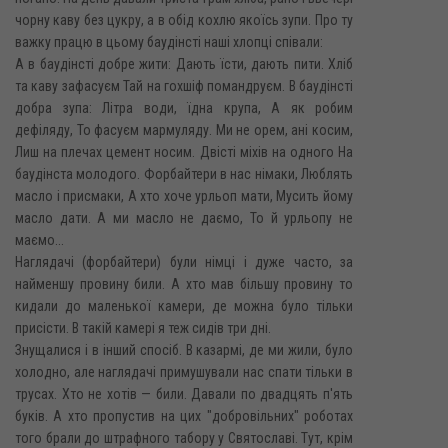
чорну каву без цукру, а в обід кохлю якоїсь зупи. Про ту
важку працю в цьому баудінсті наші хлопці співали:
А в баудінсті добре жити: Дають їсти, дають пити. Хліб
та каву зафасуєм Тай на гохшіф помандруєм. В баудінсті
добра зупа: Літра води, їдна крупа, А як робим
дефіляду, То фасуєм мармуляду. Ми не орем, ані косим,
Лиш на плечах цемент носим. Двісті міхів на одного На
баудінста молодого. Форбайтери в нас німаки, Люблять
масло і присмаки, А хто хоче урльоп мати, Мусить йому
масло дати. А ми масло не даємо, То й урльопу не
маємо...
Наглядачі (форбайтери) були німці і дуже часто, за
найменшу провину били. А хто мав більшу провину то
кидали до маленької камери, де можна було тільки
присісти. В такій камері я теж сидів три дні.
Знущалися і в інший спосіб. В казармі, де ми жили, було
холодно, але наглядачі примушували нас спати тільки в
трусах. Хто не хотів — били. Давали по двадцять п'ять
буків. А хто пропустив на цих "добровільних" роботах
того брали до штрафного табору у Святославі. Тут, крім