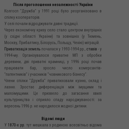
Після проголошення незалежності України
Колгосп "Дружба" у 1991 році було реорганізовано в
спілку кооператорів.
У селі почали відроджувати давні традиції.
Через економічну кризу село стало центром внутрішніх
(у східні області України) та зовнішніх (у Тюмень,
Москву, Прибалтику, Білорусь, Польщу, Чехію) міграцій.
Приватизація земель
почалася у 1993-1994 pp.,
ставів
- y
1994-му. Організувалося приватне МП з обробки
деревини, дві приватні крамниці, у 1996 році почав
працювати бар, зросло число комерсантів-
"патентників" і учасників "човникового бізнесу".
Члени спілки "Дружба" приватизовали кузню, склад і
лазню. Зростає диференціація між імущими та
малоімущими. Це призвело до загасання хвилі
культурництва і сприяло спаду народжуваності: за
вересень 1996 р. не народилося жодної дитини.
Відомі люди
У
1870-х рр.
тут мешкала з родиною всесвітньо відома