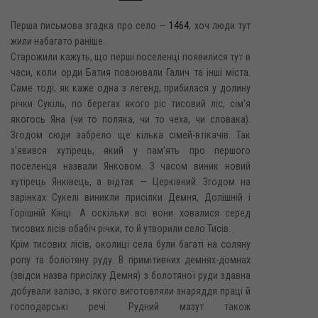
Перша письмова згадка про село —
1464
, хоч люди тут
жили набагато раніше.
Старожили кажуть, що перші поселенці появилися тут в
часи, коли орди Батия повоювали Галич та інші міста.
Саме тоді, як каже одна з легенд, прибилася у долину
річки Сукіль, по берегах якого ріс тисовий ліс, сім'я
якогось Яна (чи то поляка, чи то чеха, чи словака).
Згодом сюди забрело ще кілька сімей-втікачів. Так
з'явився хутірець, який у пам'ять про першого
поселенця назвали Янковом. З часом виник новий
хутірець Янківець, а відтак — Церківний. Згодом на
зарінках Сукелі виникли присілки Демня, Долішній і
Горішній Кінці. А оскільки всі вони ховалися серед
тисових лісів обабіч річки, то й утворили село Тисів.
Крім тисових лісів, околиці села були багаті на соляну
ропу та болотяну руду. В примітивних демнях-домнах
(звідси назва присілку Демня) з болотяної руди здавна
добували залізо, з якого виготовляли знаряддя праці й
господарські речі. Рудний мазут також