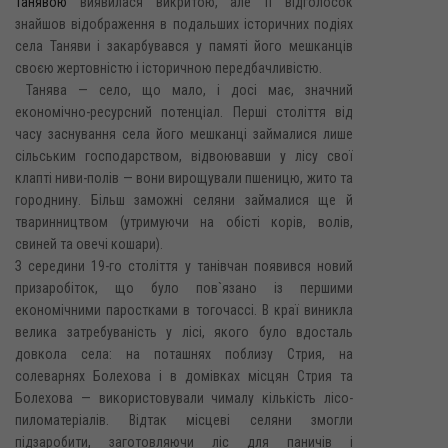
Танявою
виявилася викритою, але її відголосок
знайшов відображення в подальших історичних подіях
села Таняви і закарбувався у памяті його мешканців
своєю жертовністю і історичною передбачливістю.
Танява — село, що мало, і досі має, значний
економічно-ресурсний потенціал. Перші століття від
часу заснування села його мешканці займалися лише
сільським господарством, відвоювавши у лісу свої
клапті ниви-полів — вони вирощували пшеницю, жито та
городнину. Більш заможні селяни займалися ще й
тваринництвом (утримуючи на обісті корів, волів,
свиней та овечі кошари).
З середини 19-го століття у танівчан появився новий
призаробіток, що було пов`язано із першими
економічними паростками в тогочассі. В краї виникла
велика затребуваність у лісі, якого було вдосталь
довкола села: на поташнях поблизу Стрия, на
солеварнях Болехова і в домівках місцян Стрия та
Болехова — використовували чималу кількість лісо-
пиломатеріалів. Відтак місцеві селяни змогли
підзаробити, заготовляючи ліс для паничів і