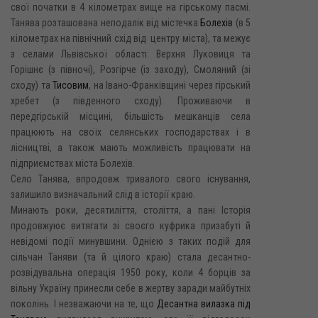
свої початки в 4 кілометрах вище на гірському пасмі.
Танява розташована неподалік від містечка
Болехів
(в 5
кілометрах на північний схід від центру міста), та межує
з селами Львівської області: Верхня Луковиця та
Горішнє (з півночі), Розгірче (із заходу), Смоляний (зі
сходу) та
Тисовим
, на Івано-Франківщині через гірський
хребет (з південного сходу). Проживаючи в
передгірській місцині, більшість мешканців села
працюють на своїх селянських господарствах і в
лісництві, а також мають можливість працювати на
підприємствах міста Болехів.
Село Танява, впродовж тривалого свого існування,
залишило визначальний слід в історії краю.
Минають роки, десятиліття, століття, а пані Історія
продовжуює витягати зі своєго куфрика призабуті й
невідомі події минувшини. Однією з таких подій для
сільчан Таняви (та й цілого краю) стала десантно-
розвідувальна операція 1950 року, коли 4 борців за
вільну Україну принесли себе в жертву заради майбутніх
поколінь. І незважаючи на те, що
Десантна вилазка під