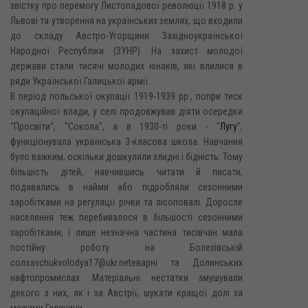
звістку про перемогу Листопадової революції 1918 p. y
Львові та утворення на українських землях, що входили
до складу Австро-Угорщини Західноукраїнської
Народної Республіки (ЗУНР). На захист молодої
держави стали тисячі молодих юнаків, які влилися в
ряди Української Галицької армії.
В період польської окупації 1919-1939 pp., попри тиск
окупаційної влади, у селі продовжував діяти осередки
"Просвіти", "Сокола", а в 1930-ті роки - "
Лугу
",
функціонувала українська 3-класова школа. Навчання
було важким, оскільки дошкуляли злидні і бідність. Тому
більшість дітей, навчившись читати й писати,
подавались в найми або підробляли сезонними
заробітками на регуляції річки та лісоповалі. Доросле
населення теж перебивалося в більшості сезонними
заробітками, і лише незначна частина тисівчан мала
постійну роботу на Болехівській
солsavchukvolodya17@ukr.netеварні та Долинських
нафтопромислах. Матеріальні нестатки змушували
декого з них, як і за Австрії, шукати кращої долі за
межами Галичини.