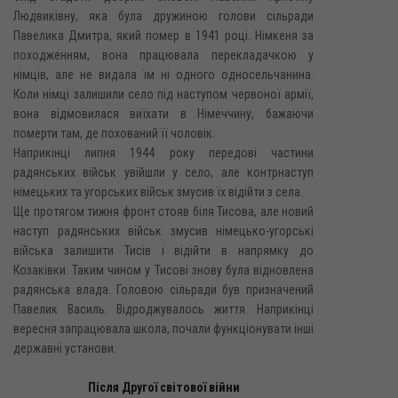
Людвиківну, яка була дружиною голови сільради
Павелика Дмитра, який помер в 1941 році. Німкеня за
походженням, вона працювала перекладачкою у
німців, але не видала їм ні одного односельчанина.
Коли німці залишили село під наступом червоної армії,
вона відмовилася виїхати в Німеччину, бажаючи
померти там, де похований її чоловік.
Наприкінці липня 1944 року передові частини
радянських військ увійшли у село, але контрнаступ
німецьких та угорських військ змусив їх відійти з села.
Ще протягом тижня фронт стояв біля Тисова, але новий
наступ радянських військ змусив німецько-угорські
війська залишити Тисів і відійти в напрямку до
Козаківки. Таким чином у Тисові знову була відновлена
радянська влада. Головою сільради був призначений
Павелик Василь. Відроджувалось життя. Наприкінці
вересня запрацювала школа, почали функціонувати інші
державні установи.
Після Другої світової війни