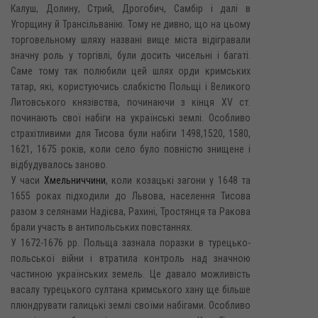
Калуш, Долину, Стрий, Дрогобич, Самбір і далі в
Угорщину й Трансільванію. Тому не дивно, що на цьому
торговельному шляху названі вище міста відігравали
значну роль у торгівлі, були досить чисельні і багаті.
Саме тому так полюбили цей шлях орди кримських
татар, які, користуючись слабкістю Польщі і Великого
Литовського князівства, починаючи з кінця XV ст.
починають свої набіги на українські землі. Особливо
страхітливими для Тисова були набіги 1498,1520, 1580,
1621, 1675 років, коли село було повністю знищене і
відбудувалось заново.
У часи
Хмельниччини
, коли козацькі загони у 1648 та
1655 роках підходили до Львова, населення Тисова
разом з селянами Надієва, Рахині, Тростянця та Ракова
брали участь в антипольських повстаннях.
У 1672-1676 pp. Польща зазнала поразки в турецько-
польської війни і втратила контроль над значною
частиною українських земель. Це давало можливість
васалу турецького султана кримського хану ще більше
плюндрувати галицькі землі своїми набігами. Особливо