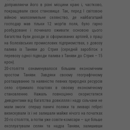
доправляючи його в різні місцини краю і, частково,
покращували своє становище. Так, перед І світовою
війною малоземельне селянство, де найбагатший
господар мав тільки 12 морґів поля, було гарно
розбудоване і починало оживати: основою цього
багатства були доходи зі сформованих артілей, з праці
на болехівських промислових підприємствах, з довозу
палива із Таняви до Стрия (середній заробіток з
перевозу одної підводи палива з Таняви до Стрия – 15
крон).
20-століття ознаменувалося більшим економічним
зростом Таняви. Завдяки своєму географічному
розташуванню та наявністю певних природніх ресурсів
село отримало поштовх в своєму економічному
становленню. Нажаль повноцінно скористатися
дивідентами від багатства довкіллля і надр сільчани не
мали змоги: спершу паничі поляки та лихварі гебреї
визискували їх і не залишали майже нічого на початках
20-го століття, а потім уже совіти-комісари — ще більше
експлуатували селян та надра Таняви, залишивши