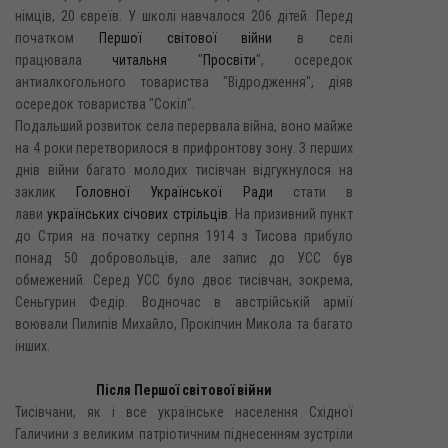
німців, 20 євреїв. У школі навчалося 206 дітей. Перед
початком
Першої світової війни
в селі
працювала
читальня
"
Просвіти
", осередок
антиалкогольного товариства "Відродження", діяв
осередок товариства "Сокіл".
Подальший розвиток села перервала війна, воно майже
на 4 роки перетворилося в прифронтову зону. З перших
днів війни багато молодих тисівчан відгукнулося на
заклик
Головної Української Ради
стати в
лави
українських січових стрільців
. На призивний пункт
до Стрия на початку серпня 1914 з Тисова прибуло
понад 50 добровольців, але запис до УСС був
обмежений. Серед УСС було двоє тисівчан, зокрема,
Сеньгурин Федір. Водночас в австрійській армії
воювали Пилипів Михайло, Прокіпчин Микола та багато
інших.
Після Першої світової війни
Тисівчани, як і все українське населення Східної
Галичини з великим патріотичним піднесенням зустріли