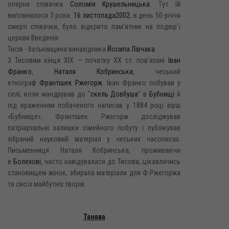
оперна співачка
Соломія Крушельницька
. Тут їй
виповнилося 3 роки.
16 листопада
2002
, в день 50-річчя
смерті співачки, було відкрито пам'ятник на подвір'ї
церкви Введенія.
Тисів - батьківщина винахідника
Йосипа Лівчака
.
З Тисовим кінця XIX — початку XX ст. пов'язані
Іван
Франко
,
Наталя Кобринська
, чеський
етнограф
Франтішек Ржегорж
. Іван Франко побував у
селі, коли мандрував до "
скель Довбуша
" в
Бубнищі
й
під враженням побаченого написав у 1884 році вірш
«Бубнище». Франтішек Ржегорж досліджував
патріархальні залишки сімейного побуту і публікував
зібраний науковий матеріал у чеських часописах.
Письменниця Наталя Кобринська, проживаючи
в
Болехові
, часто навідувалася до Тисова, цікавлячись
становищем жінок, збирала матеріали для Ф.Ржегоржа
та своїх майбутніх творів.
Танява