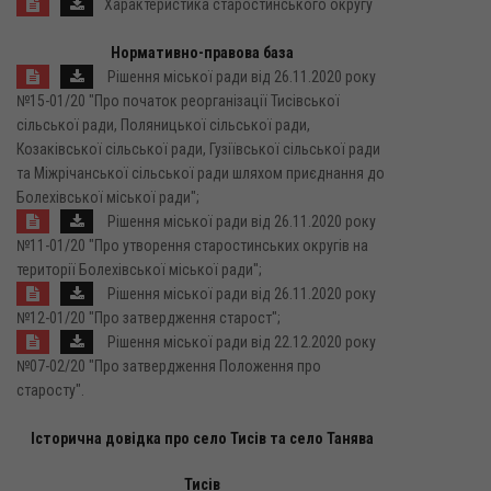
Характеристика старостинського округу
Нормативно-правова база
Рішення міської ради від 26.11.2020 року
№15-01/20 "Про початок реорганізації Тисівської
сільської ради, Поляницької сільської ради,
Козаківської сільської ради, Гузіївської сільської ради
та Міжрічанської сільської ради шляхом приєднання до
Болехівської міської ради";
Рішення міської ради від 26.11.2020 року
№11-01/20 "Про утворення старостинських округів на
території Болехівської міської ради";
Рішення міської ради від 26.11.2020 року
№12-01/20 "Про затвердження старост";
Рішення міської ради від 22.12.2020 року
№07-02/20 "Про затвердження Положення про
старосту".
Історична довідка про село Тисів та село Танява
Тисів