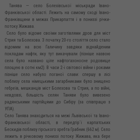
Танява — село Болехівської міськради Івано-
Франківської області. Лежить на самому сході Івано-
Франківщини в межах Прикарпаття і в пониззі річки-
потоку Жижава.
Село було відоме своїми заготівлями дров для міст
Стрия та Болехова. З початку 20-го століття село стало
відомим на всю Галичину завдяки віднайденим
покладам нафти, яку тут викачували (пізніше назвою
села було названо ціле нафтогазоносне родовище
площею в сотні км2). В часи 2-ї світової війни і роками
пізніше село набуло поганої слави: спершу в лісі
поблизу села німецькими загарбниками було знищено
гебреїв, мешканців міст Болехова та Стрия, а по війні,
невдовзі, більшість селян Таняви було вивезено
радянськими партійцями до Сибіру (за співпрацю з
УПА).
Село Танява знаходиться на межі Львівської та Івано-
Франківської області, в передгір`ї карпатських
Бескидів поблизу гірського хребта Грабник (662 м). Село
лежить в річковому пониззі потоку Жижава, яка бере