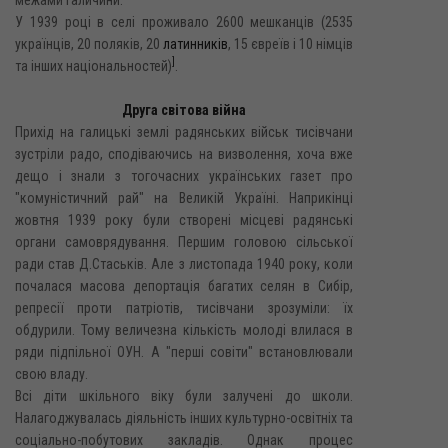
У 1939 році в селі проживало 2600 мешканців (2535
українців, 20 поляків, 20
латинників
, 15 євреїв і 10 німців
]
та інших національностей)
.
Друга світова війна
Прихід на галицькі землі радянських військ тисівчани
зустріли радо, сподіваючись на визволення, хоча вже
дещо і знали з тогочасних українських газет про
"комуністичний рай" на Великій Україні. Наприкінці
жовтня 1939 року були створені місцеві радянські
органи самоврядування. Першим головою сільської
ради став Д.Стаськів. Але з листопада 1940 року, коли
почалася масова депортація багатих селян в Сибір,
репресії проти патріотів, тисівчани зрозуміли: їх
обдурили. Тому величезна кількість молоді влилася в
ряди підпільної ОУН. А "перші совіти" встановлювали
свою владу.
Всі діти шкільного віку були залучені до школи.
Налагоджувалась діяльність інших культурно-освітніх та
соціально-побутових закладів. Однак процес