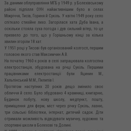
За даними облуправління МГБ у 1949 р. у Болехівському
районі підпілля ОУН найактивнішим було в селах
Міжріччя, Тисів, Гориня й Сукіль. У квітні 1949 року село
спіткало стихійне лихо. Загорілася хата Дуба Івана, а
оскільки стояла суха погода і дув сильний вітер, то це
призвело до того, що у Горішньому кінці за кілька
хвилин згоріли 18 хат.
У 1951 році у Тисові був організований колгосп, першим
головою якого став Максимчин A.B.
На початку 1960-х років в селі запрацювала колгоспна
електростанція, збудована на річці Сукіль. Першими
працівниками електростанції були Яцинин М.,
Хальпінський М.М., Пилипів І.
Протягом наступних 20 років дещо змінило своє
обличчя й село. Було збудовано 4 крамниці, книгарню,
Будинок побуту, нову школу, медпункт, пошту,
приміщення для ферм, міст через річку Сукіль, лазню,
три сільські бібліотеки, інтернат, дитячий садок. Діти
отримали можливість відвідувати музичну, художню та
спортивні школи в Болехові та Долині.