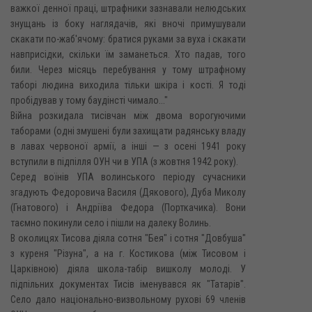
важкої денної праці, штрафники зазнавали нелюдських
знущань із боку наглядачів, які вночі примушували
скакати по-жаб'ячому: братися руками за вуха і скакати
навприсідки, скільки їм заманеться. Хто падав, того
били. Через місяць перебування у тому штрафному
таборі людина виходила тільки шкіра і кості. Я тоді
пробідував у тому баудінсті чимало..."
Війна розкидала тисівчан між двома ворогуючими
таборами (одні змушені були захищати радянську владу
в лавах червоної армії, а інші — з осені 1941 року
вступили в підпілля ОУН чи в УПА (з жовтня 1942 року).
Серед воїнів УПА волинського періоду сучасники
згадують Федоровича Василя (Дякового), Дуба Миколу
(Гнатового) і Андріїва Федора (Порткачика). Вони
таємно покинули село і пішли на далеку Волинь.
В околицях Тисова діяла сотня "Бея" і сотня "Довбуша"
з куреня "Різуна", а на г. Костикова (між Тисовом і
Царківною) діяла школа-табір вишколу молоді. У
підпільних документах Тисів іменувався як "Татарів".
Село дало національно-визвольному рухові 69 членів