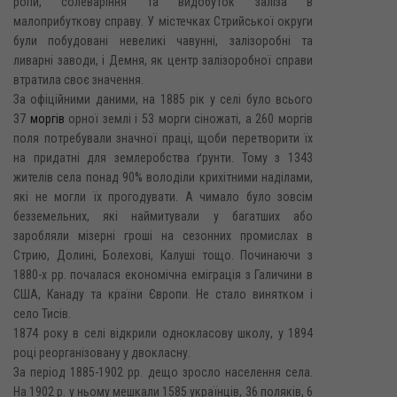
ропи, солеваріння та видобуток заліза в
малоприбуткову справу. У містечках Стрийської округи
були побудовані невеликі чавунні, залізоробні та
ливарні заводи, і Демня, як центр залізоробної справи
втратила своє значення.
За офіційними даними, на 1885 рік у селі було всього
37
моргів
орної землі і 53 морги сіножаті, а 260 моргів
поля потребували значної праці, щоби перетворити їх
на придатні для землеробства ґрунти. Тому з 1343
жителів села понад 90% володіли крихітними наділами,
які не могли їх прогодувати. А чимало було зовсім
безземельних, які наймитували у багатших або
заробляли мізерні гроші на сезонних промислах в
Стрию, Долині, Болехові, Калуші тощо. Починаючи з
1880-х рр. почалася економічна еміграція з Галичини в
США, Канаду та країни Європи. Не стало винятком і
село Тисів.
1874 року в селі відкрили однокласову школу, у 1894
році реорганізовану у двокласну.
За період 1885-1902 pp. дещо зросло населення села.
На 1902 р. у ньому мешкали 1585 українців, 36 поляків, 6