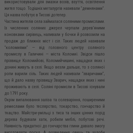
використовували для змазки возів, взуття, освітлення
жител тощо. Тодішніх металургів називали "демнянами".
Ця назва побутує в Тисові дотепер.
Частина жителів села займалася соляними промислами.
Із численних соляних джерел черпали дерев'яними
коновками сирівець, наливали у бочки й розвозили на
продаж до ближніх міст і сіл. Таких людей називали
"коломиями" — від головного центру соляного
промислу в Галичині — міста Коломиї. Звідси пішло
прізвище Коломийові, Коломийчишині, нащадки яких і
донині живуть в селі. Якщо везли дальше, то з соляної
ропи варили сіль. Таких людей називали "зваричами",
що й дало назву прізвищу Зварич, нащадки яких і нині
проживають в селі. Соляні промисли в Тисові існували
до 1791 року.
Окрім випалювання заліза та солеваріння, поширеними
ремеслами було теслярство, токарство, гончарство й
ткацтво. Майстри-умільці з тиса та інших цінних порід
дерева будували хати, робили меблі, побутові речі.
Наявність придатної до гончарства глини давало змогу
виготовляти посуд. А розведення овець та худоби