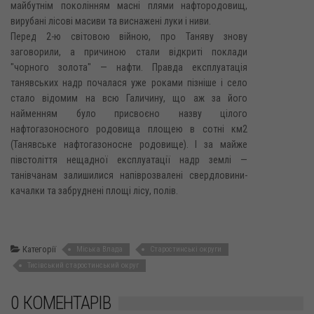
майбутнім поколінням масні плями нафтородовищ,
вирубані лісові масиви та виснажені луки і ниви.
Перед 2-ю світовою війною, про Таняву знову
заговорили, а причиною стали відкриті поклади
"чорного золота" — нафти. Правда експлуатація
танявських надр почалася уже роками пізніше і село
стало відомим на всю Галичину, що аж за його
найменням було присвоєно назву цілого
нафтогазоносного родовища площею в сотні км2
(Танявське нафтогазоносне родовище). І за майже
півстоліття нещадної експлуатації надр землі —
танівчанам залишилися напіврозвалені свердловини-
качалки та забруднені площі лісу, полів.
Категорії
Міська Влада
Старостинські округи
Тисівський старостинський округ
0 КОМЕНТАРІВ