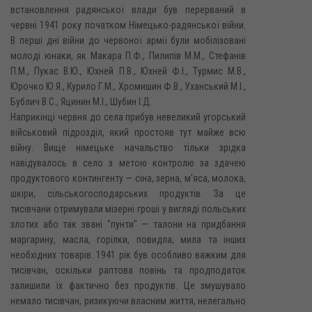
встановлення радянської влади був перерваний в
червні 1941 року початком Німецько-радянської війни.
В перші дні війни до червоної армії були мобілізовані
молоді юнаки, як Макара П.Ф., Пилипів М.М., Стефанів
П.М., Пукас В.Ю., Юхней П.В., Юхней Ф.І., Турмис М.В.,
Юрочко Ю.Я., Курило Г.М., Хромишин Ф.В., Уханський М.І.,
Бублич B.C., Яцинин М.І., Шубин І.Д.
Наприкінці червня до села прибув невеликий угорський
військовий підрозділ, який простояв тут майже всю
війну. Вище німецьке начальство тільки зрідка
навідувалось в село з метою контролю за здачею
продуктового контингенту — сіна, зерна, м'яса, молока,
шкіри, сільськогосподарських продуктів. За це
тисівчани отримували мізерні гроші у вигляді польських
злотих або так звані "пунти" — талони на придбання
маргарину, масла, горілки, повидла, мила та інших
необхідних товарів. 1941 рік був особливо важким для
тисівчан, оскільки раптова повінь та продподаток
залишили їх фактично без продуктів. Це змушувало
немало тисівчан, ризикуючи власним життя, нелегально