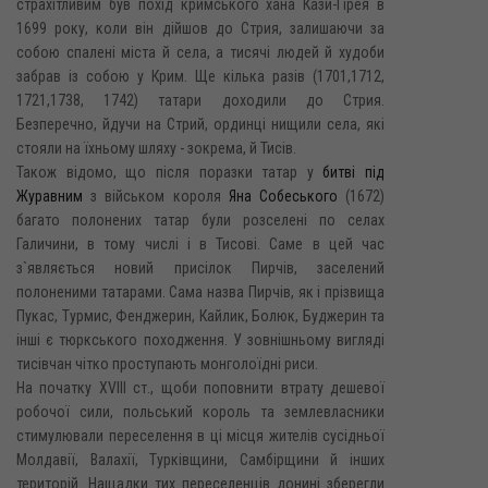
страхітливим був похід кримського хана Кази-Гірея в
1699 року, коли він дійшов до Стрия, залишаючи за
собою спалені міста й села, а тисячі людей й худоби
забрав із собою у Крим. Ще кілька разів (1701,1712,
1721,1738, 1742) татари доходили до Стрия.
Безперечно, йдучи на Стрий, ординці нищили села, які
стояли на їхньому шляху - зокрема, й Тисів.
Також відомо, що після поразки татар у
битві під
Журавним
з військом короля
Яна Собеського
(1672)
багато полонених татар були розселені по селах
Галичини, в тому числі і в Тисові. Саме в цей час
з`являється новий присілок Пирчів, заселений
полоненими татарами. Сама назва Пирчів, як і прізвища
Пукас, Турмис, Фенджерин, Кайлик, Болюк, Буджерин та
інші є тюркського походження. У зовнішньому вигляді
тисівчан чітко проступають монголоїдні риси.
На початку XVIII ст., щоби поповнити втрату дешевої
робочої сили, польський король та землевласники
стимулювали переселення в ці місця жителів сусідньої
Молдавії, Валахії, Турківщини, Самбірщини й інших
територій. Нащадки тих переселенців донині зберегли