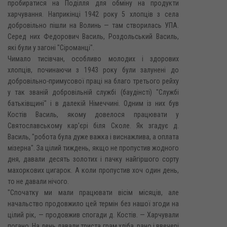
пробиратися на Поділля для обміну на продукти
харчування. Наприкінці 1942 року 5 хлопців з села
добровільно пішли на Волинь — там створилась УПА.
Серед них Федорович Василь, Роздольський Василь,
які були у загоні "Сіроманці".
Чимало тисівчан, особливо молодих і здорових
хлопців, починаючи з 1943 року були залунені до
добровільно-примусової праці на благо третього рейху
у так званій добровільній службі (баудінсті) "Службі
батьківщині" і в далекій Німеччині. Одним із них був
Костів Василь, якому довелося працювати у
Святославському кар'єрі біля Сколе. Як згадує д.
Василь, "робота була дуже важка і виснажлива, а оплата
мізерна". За цілий тиждень, якщо не пропустив жодного
дня, давали десять золотих і пачку найгіршого сорту
махоркових цигарок. А коли пропустив хоч один день,
то не давали нічого.
"Спочатку ми мали працювати вісім місяців, але
начальство продовжило цей термін без нашої згоди на
цілий рік, — продовжив спогади д. Костів. — Харчували
погано. На день давали триста грам хліба, рано і ввечері