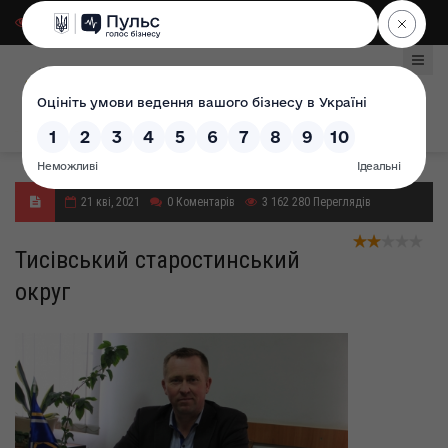
Для слабозорих
|
Select Language
21 кві, 2021
0
Коментарів
3 162 280
Переглядів
Тисівський старостинський
округ