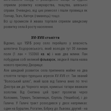
сприяли розвитку кожухарства, ткацтва, шевської
справи. Очевидно, від цих ремесел і пішли прізвища як
Гончар, Ткач, Капчук (гаманець) тощо.
Всі ці промисли й жвава торгівля сприяли швидкому
розвитку села й росту населення.
XVI-XVIII століття
Відомо, що
1515
року село перейшло у власність
шляхтича Ходоровського, який володів тут 30 ланами
поля (1 лан = 153360
кв. м
) і мав два млини. Пан
побудував собі великий
фільварок
, звідки й пішла назва
нового присілку Дворище.
Але швидкий розвиток села припинила майже на два
століття татаро-турецька агресія XV-XVII ст. Так званий
"Волоський шлях", який ішов від Галича вниз по течії
Дністра аж до Чорного моря, кримські татари вважали
золотим. Від Снятина цей тракт пролягав через
Коломию, Тлумач, Тисменицю, Єзупіль (Чешибіси), і до
Галича. У Галичі тракт розходився у двох напрямках:
один на Бурштин, Рогатин, Бібрку до Львова; другий - на