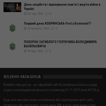
День скорботи і вшанування пам’яті жертв війни в
Україні
22 чер, 2026
0
Перший день КОБРИНСЬКА-Fest у Болехові🤍
26 травень, 2026
0
ПОХОРОН ЗАГИБЛОГО ГОЛУБЧИКА ВОЛОДИМИРА
ВАСИЛЬОВИЧА
09 бер, 2026
0
BOLEKHIV-RADA.GOV.UA
Bolekhiv-rada.gov.ua - це офіційний сайт Болехівської міської ради
згідно розпорядження міського голови від 01.11.2019 року № 235-р
Будь-яке використання, копіювання або відтворення веб-сайту
(повністю або частково), у будь-яких ЗМІ, в будь-яких інших цілях,