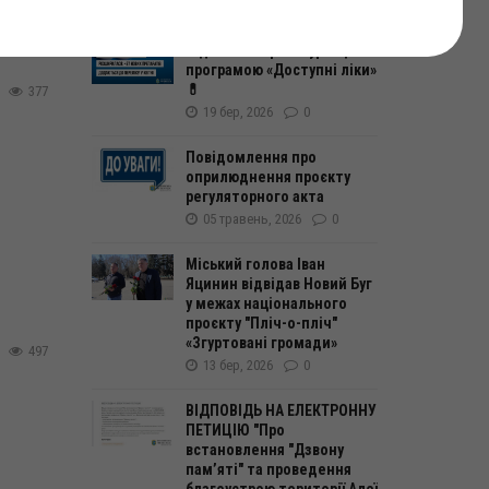
перелік лікарських засобів
та медвиробів, які
підлягають реімбурсації за
програмою «Доступні ліки»
💊
377
19 бер, 2026
0
Повідомлення про
оприлюднення проєкту
регуляторного акта
05 травень, 2026
0
Міський голова Іван
Яцинин відвідав Новий Буг
у межах національного
проєкту "Пліч-о-пліч"
«Згуртовані громади»
497
13 бер, 2026
0
ВІДПОВІДЬ НА ЕЛЕКТРОННУ
ПЕТИЦІЮ "Про
встановлення "Дзвону
пам’яті" та проведення