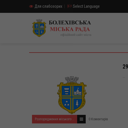
Для слабозорих
|
Select Language
29
...
Розпорядження міського голови за 2022 рік
0 Коментарів