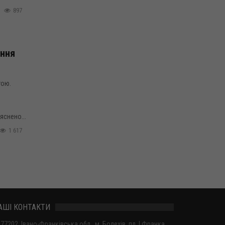
897
ення
тою.
яснено...
1 617
АШІ КОНТАКТИ
77202, Івано-Франківська обл., м. Болехів, пл. І.Франка,