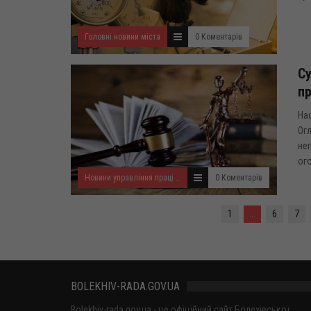
Головні новини міста
0 Коментарів
Су
пр
Нас
Огл
не
ого
Новини управління праці та соціального захисту населення
0 Коментарів
1
...
6
7
BOLEKHIV-RADA.GOV.UA
Bolekhiv-rada.gov.ua - це офіційний сайт Болехівської