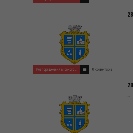
28
...
Розпорядження міського голови за 2022 рік
0 Коментарів
28
...