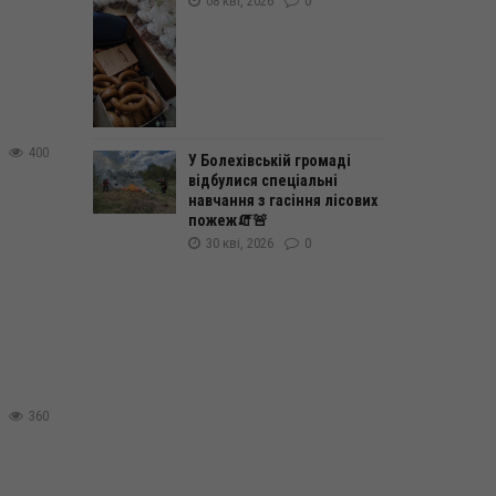
08 кві, 2026
0
400
У Болехівській громаді
відбулися спеціальні
навчання з гасіння лісових
пожеж🧯🚨
30 кві, 2026
0
360