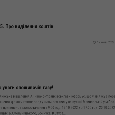
5. Про виділення коштів
17 жов, 2022
 уваги споживачів газу!
инське відділення АТ «Івано-Франківськгаз» інформує, що у зв’язку з пер
іненої ділянки газопроводу низького тиску на вулиці Млинарській у м.Бол
е припинено газопостачання з 9.00 год. 19.10.2022 до 17.00 год. 20.10.2022
ицях: Б.Хмельницького, Бойчука, В.Стуса,...