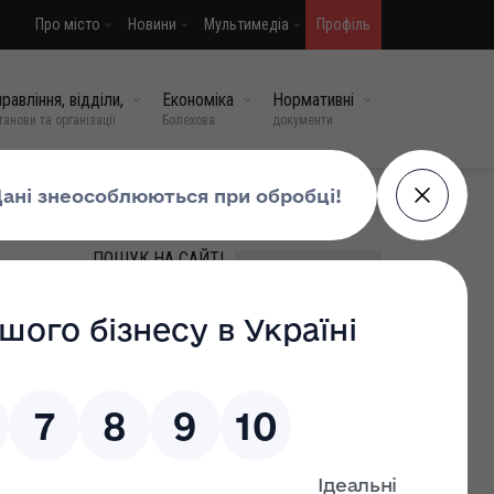
Про місто
Новини
Мультимедіа
Профіль
равління, відділи,
Економіка
Нормативні
танови та організації
Болехова
документи
МИ У СОЦМЕРЕЖАХ
ПОШУК НА САЙТІ
536
ВИПАДКОВІ НОВИНИ
Національний тиждень
безбар’єрності
05 травень, 2026
0
Затверджено оновлений