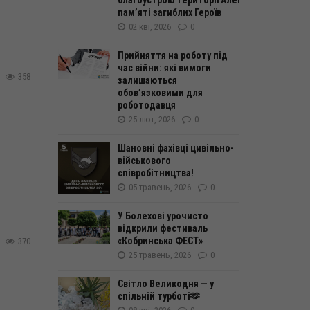
благоустрою території Алеї
пам’яті загиблих Героїв
02 кві, 2026
0
Прийняття на роботу під
час війни: які вимоги
358
залишаються
обов’язковими для
роботодавця
25 лют, 2026
0
Шановні фахівці цивільно-
військового
співробітництва!
05 травень, 2026
0
У Болехові урочисто
відкрили фестиваль
«Кобринська ФЕСТ»
370
25 травень, 2026
0
Світло Великодня — у
спільній турботі🫶