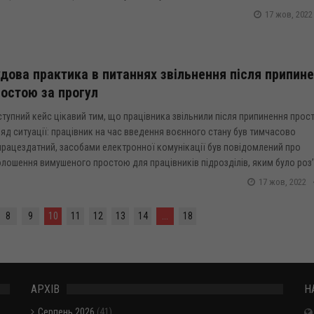
17 жов, 2022
дова практика в питаннях звільнення після припин
остою за прогул
тупний кейс цікавий тим, що працівника звільнили після припинення прос
яд ситуації: працівник на час введення воєнного стану був тимчасово
працездатний, засобами електронної комунікації був повідомлений про
лошення вимушеного простою для працівників підрозділів, яким було роз’
17 жов, 2022
8
9
10
11
12
13
14
...
18
АРХІВ
Н
Серпень 2026
(41)