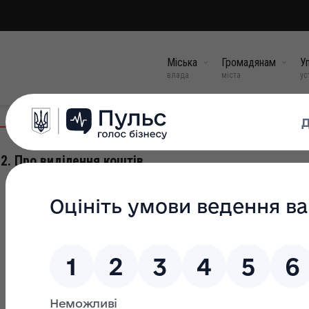
Міська
Громадянам
Уп
влада
міста
ус
2. Про виділення коштів
17 жов, 2022