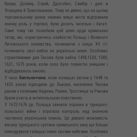
Калуш, Долину, Стрий, Дрогобич, Самбір і далі в
Угорщину й Трансільванію. Тому не дивно, що на цьому
торговельному шляху названі вище міста відігравали
значну роль у торгівлі, були досить чисельні і багаті.
Саме тому так полюбили цей шлях орди кримських
татар, які, користуючись слабкістю Польщі і Великого
Литовського князівства, починаючи з кінця XV ст.
починають свої набіги на українські землі. Особливо
страхітливими для Тисова були набіги 1498,1520, 1580,
1621, 1675 років, коли село було повністю знищене і
відбудувалось заново.
У часи
Хмельниччини
, коли козацькі загони у 1648 та
1655 роках підходили до Львова, населення Тисова
разом з селянами Надієва, Рахині, Тростянця та Ракова
брали участь в антипольських повстаннях.
У 1672-1676 pp. Польща зазнала поразки в турецько-
польської війни і втратила контроль над значною
частиною українських земель. Це давало можливість
васалу турецького султана кримського хану ще більше
плюндрувати галицькі землі своїми набігами. Особливо