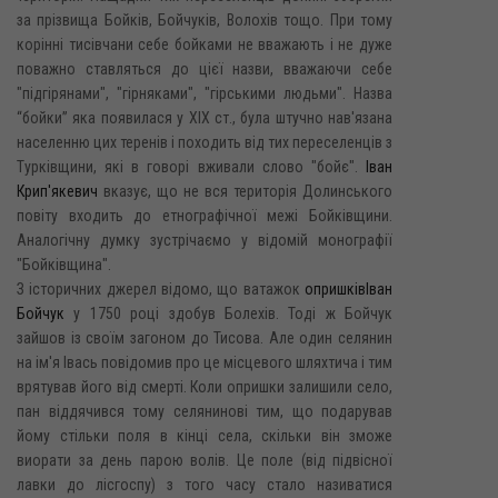
за прізвища Бойків, Бойчуків, Волохів тощо. При тому
корінні тисівчани себе бойками не вважають і не дуже
поважно ставляться до цієї назви, вважаючи себе
"підгірянами", "гірняками", "гірськими людьми". Назва
“бойки” яка появилася у XIX ст., була штучно нав'язана
населенню цих теренів і походить від тих переселенців з
Турківщини, які в говорі вживали слово "бойє".
Іван
Крип'якевич
вказує, що не вся територія Долинського
повіту входить до етнографічної межі Бойківщини.
Аналогічну думку зустрічаємо у відомій монографії
"Бойківщина".
З історичних джерел відомо, що ватажок
опришків
Іван
Бойчук
у 1750 році здобув Болехів. Тоді ж Бойчук
зайшов із своїм загоном до Тисова. Але один селянин
на ім'я Івась повідомив про це місцевого шляхтича і тим
врятував його від смерті. Коли опришки залишили село,
пан віддячився тому селянинові тим, що подарував
йому стільки поля в кінці села, скільки він зможе
виорати за день парою волів. Це поле (від підвісної
лавки до лісгоспу) з того часу стало називатися