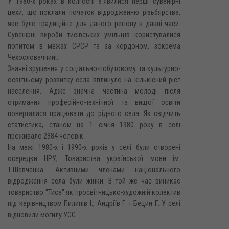
У 1980-х роках в колгоспі з'явилися перші сувенірні
цехи, що поклали початок відродженню різьбярства,
яке було традиційне для даного регіону в давні часи.
Сувенірні вироби тисівських умільців користувалися
попитом в межах СPCP та за кордоном, зокрема
Чехословаччині.
Значні зрушення у соціально-побутовому та культурно-
освітньому розвитку села вплинуло на кількісний ріст
населення. Адже значна частина молоді після
отримання професійно-технічної та вищої освіти
поверталася працювати до рідного села. Як свідчить
статистика, станом на 1 січня 1980 року в селі
проживало 2884 чоловік.
На межі 1980-х і 1990-х років у селі були створені
осередки НРУ, Товариства української мови ім.
Т.Шевченка. Активними членами національного
відродження села були жінки. В той же час виникає
товариство "Тиса" як просвітницько-художній колектив
під керівництвом Пилипів І., Андріїв Г. і Бецин Г. У селі
відновили могилу УСС.