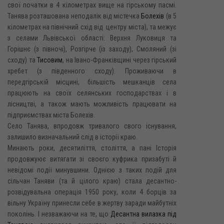
свої початки в 4 кілометрах вище на гірському пасмі.
Танява розташована неподалік від містечка
Болехів
(в 5
кілометрах на північний схід від центру міста), та межує
з селами Львівської області: Верхня Луковиця та
Горішнє (з півночі), Розгірче (із заходу), Смоляний (зі
сходу) та
Тисовим
, на Івано-Франківщині через гірський
хребет (з південного сходу). Проживаючи в
передгірській місцині, більшість мешканців села
працюють на своїх селянських господарствах і в
лісництві, а також мають можливість працювати на
підприємствах міста Болехів.
Село Танява, впродовж тривалого свого існування,
залишило визначальний слід в історії краю.
Минають роки, десятиліття, століття, а пані Історія
продовжуює витягати зі своєго куфрика призабуті й
невідомі події минувшини. Однією з таких подій для
сільчан Таняви (та й цілого краю) стала десантно-
розвідувальна операція 1950 року, коли 4 борців за
вільну Україну принесли себе в жертву заради майбутніх
поколінь. І незважаючи на те, що
Десантна вилазка під