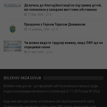
Долучись до благодійної акції на підтримку дітей,
які опинилися у складних життєвих обставинах
17 бер, 2026
0
Прощання з Героєм Тарасом Домшином
15 травень, 2026
0
Чи можна видати трудову книжку, якщо ПФУ ще не
опрацював скани
07 лип, 2026
0
BOLEKHIV-RADA.GOV.UA
Bolekhiv-rada.gov.ua - це офіційний сайт Болехівської міської ради
згідно розпорядження міського голови від 01.11.2019 року № 235-р
Будь-яке використання, копіювання або відтворення веб-сайту
(повністю або частково), у будь-яких ЗМІ, в будь-яких інших цілях,