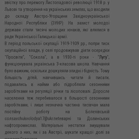
звістку про перемогу Листопадової революції 1918 p. y
Львові та утворення на українських землях, що входили
до складу Австро-Угорщини Західноукраїнської
Народної Республіки (ЗУНР). На захист молодої
держави стали тисячі молодих юнаків, які влилися в
ряди Української Галицької армії.
В період польської окупації 1919-1939 pp., попри тиск
окупаційної влади, у селі продовжував діяти осередки
"Просвіти", "Сокола", а в 1930-ті роки - "
Лугу
",
функціонувала українська 3-класова школа. Навчання
було важким, оскільки дошкуляли злидні і бідність. Тому
більшість дітей, навчившись читати й писати,
подавались в найми або підробляли сезонними
заробітками на регуляції річки та лісоповалі. Доросле
населення теж перебивалося в більшості сезонними
заробітками, і лише незначна частина тисівчан мала
постійну роботу на Болехівській
солsavchukvolodya17@ukr.netеварні та Долинських
нафтопромислах. Матеріальні нестатки змушували
декого з них, як і за Австрії, шукати кращої долі за
межами Галичини.