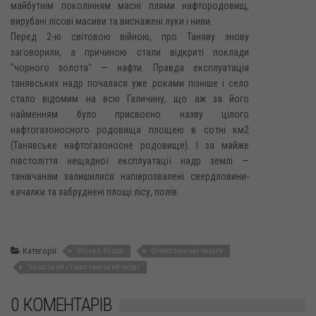
майбутнім поколінням масні плями нафтородовищ,
вирубані лісові масиви та виснажені луки і ниви.
Перед 2-ю світовою війною, про Таняву знову
заговорили, а причиною стали відкриті поклади
"чорного золота" — нафти. Правда експлуатація
танявських надр почалася уже роками пізніше і село
стало відомим на всю Галичину, що аж за його
найменням було присвоєно назву цілого
нафтогазоносного родовища площею в сотні км2
(Танявське нафтогазоносне родовище). І за майже
півстоліття нещадної експлуатації надр землі —
танівчанам залишилися напіврозвалені свердловини-
качалки та забруднені площі лісу, полів.
Категорії
Міська Влада
Старостинські округи
Тисівський старостинський округ
0 КОМЕНТАРІВ