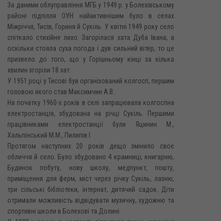
За даними облуправління МГБ у 1949 р. у Болехівському
районі підпілля ОУН найактивнішим було в селах
Міжріччя, Тисів, Гориня й Сукіль. У квітні 1949 року село
спіткало стихійне лихо. Загорілася хата Дуба Івана, а
оскільки стояла суха погода і дув сильний вітер, то це
призвело до того, що у Горішньому кінці за кілька
хвилин згоріли 18 хат.
У 1951 році у Тисові був організований колгосп, першим
головою якого став Максимчин A.B.
На початку 1960-х років в селі запрацювала колгоспна
електростанція, збудована на річці Сукіль. Першими
працівниками електростанції були Яцинин М.,
Хальпінський М.М., Пилипів І.
Протягом наступних 20 років дещо змінило своє
обличчя й село. Було збудовано 4 крамниці, книгарню,
Будинок побуту, нову школу, медпункт, пошту,
приміщення для ферм, міст через річку Сукіль, лазню,
три сільські бібліотеки, інтернат, дитячий садок. Діти
отримали можливість відвідувати музичну, художню та
спортивні школи в Болехові та Долині.