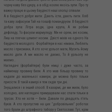
чорну каву без цукру, а в обід кохлю якоїсь зупи. Про ту
важку працю в цьому баудінсті наші хлопці співали:
А в баудінсті добре жити: Дають їсти, дають пити. Хліб
та каву зафасуєм Тай на гохшіф помандруєм. В баудінсті
добра зупа: Літра води, їдна крупа, А як робим
дефіляду, То фасуєм мармуляду. Ми не орем, ані косим,
Лиш на плечах цемент носим. Двісті міхів на одного На
баудінста молодого. Форбайтери в нас німаки, Люблять
масло і присмаки, А хто хоче урльоп мати, Мусить йому
масло дати. А ми масло не даємо, То й урльопу не
маємо...
Наглядачі (форбайтери) були німці і дуже часто, за
найменшу провину били. А хто мав більшу провину то
кидали до маленької камери, де можна було тільки
присісти. В такій камері я теж сидів три дні.
Знущалися і в інший спосіб. В казармі, де ми жили, було
холодно, але наглядачі примушували нас спати тільки в
трусах. Хто не хотів — били. Давали по двадцять п'ять
буків. А хто пропустив на цих "добровільних" роботах
того брали до штрафного табору у Святославі. Тут, крім