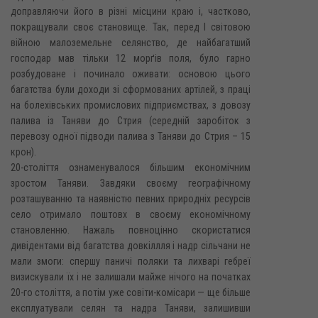
доправляючи його в різні місцини краю і, частково,
покращували своє становище. Так, перед І світовою
війною малоземельне селянство, де найбагатший
господар мав тільки 12 морґів поля, було гарно
розбудоване і починало оживати: основою цього
багатства були доходи зі сформованих артілей, з праці
на болехівських промислових підприємствах, з довозу
палива із Таняви до Стрия (середній заробіток з
перевозу одної підводи палива з Таняви до Стрия – 15
крон).
20-століття ознаменувалося більшим економічним
зростом Таняви. Завдяки своєму географічному
розташуванню та наявністю певних природніх ресурсів
село отримало поштовх в своєму економічному
становленню. Нажаль повноцінно скористатися
дивідентами від багатства довкіллля і надр сільчани не
мали змоги: спершу паничі поляки та лихварі гебреї
визискували їх і не залишали майже нічого на початках
20-го століття, а потім уже совіти-комісари — ще більше
експлуатували селян та надра Таняви, залишивши