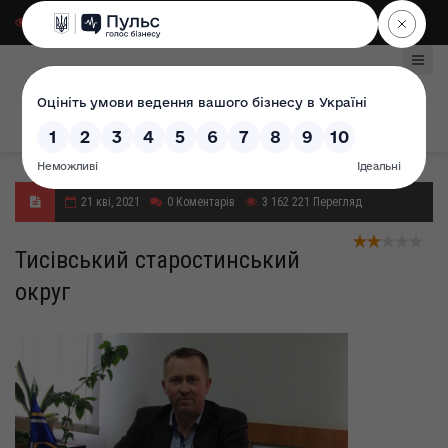
Для слабозорих
|
Select Language
21 кві, 2021
0
Коментарів
3 162 221
Перегляд
Тисівський старостинський
округ