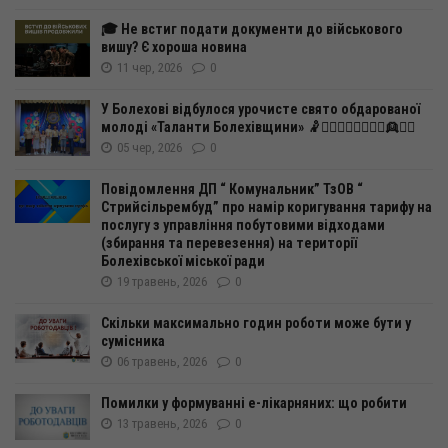
🎓 Не встиг подати документи до військового
вишу? Є хороша новина
11 чер, 2026
0
У Болехові відбулося урочисте свято обдарованої
молоді «Таланти Болехівщини» 🤾🤸‍♂️🧍‍♀️🧍‍♂️🤽‍♂️👱👱‍♀️
05 чер, 2026
0
Повідомлення ДП “ Комунальник” ТзОВ “
Стрийсільрембуд” про намір коригування тарифу на
послугу з управління побутовими відходами
(збирання та перевезення) на території
Болехівської міської ради
19 травень, 2026
0
Скільки максимально годин роботи може бути у
сумісника
06 травень, 2026
0
Помилки у формуванні е-лікарняних: що робити
13 травень, 2026
0