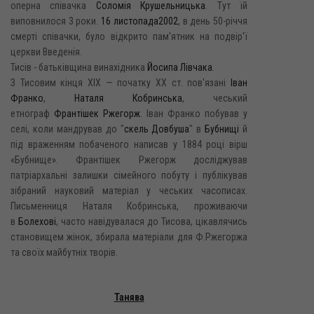
оперна співачка
Соломія Крушельницька
. Тут їй
виповнилося 3 роки.
16 листопада
2002
, в день 50-річчя
смерті співачки, було відкрито пам'ятник на подвір'ї
церкви Введенія.
Тисів - батьківщина винахідника
Йосипа Лівчака
.
З Тисовим кінця XIX — початку XX ст. пов'язані
Іван
Франко
,
Наталя Кобринська
, чеський
етнограф
Франтішек Ржегорж
. Іван Франко побував у
селі, коли мандрував до "
скель Довбуша
" в
Бубнищі
й
під враженням побаченого написав у 1884 році вірш
«Бубнище». Франтішек Ржегорж досліджував
патріархальні залишки сімейного побуту і публікував
зібраний науковий матеріал у чеських часописах.
Письменниця Наталя Кобринська, проживаючи
в
Болехові
, часто навідувалася до Тисова, цікавлячись
становищем жінок, збирала матеріали для Ф.Ржегоржа
та своїх майбутніх творів.
Танява