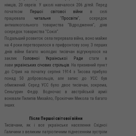
німців, 20 євреїв. У школі навчалося 206 дітей. Перед
початком
Першої світової війни
в селі
працювала
читальня
"
Просвіти
", осередок
антиалкогольного товариства "Відродження", діяв
осередок товариства "Сокіл".
Подальший розвиток села перервала війна, воно майже
на 4 роки перетворилося в прифронтову зону. З перших
днів війни багато молодих тисівчан відгукнулося на
заклик
Головної Української Ради
стати в
лави
українських січових стрільців
. На призивний пункт
до Стрия на початку серпня 1914 з Тисова прибуло
понад 50 добровольців, але запис до УСС був
обмежений. Серед УСС було двоє тисівчан, зокрема,
Сеньгурин Федір. Водночас в австрійській армії
воювали Пилипів Михайло, Прокіпчин Микола та багато
інших.
Після Першої світової війни
Тисівчани, як і все українське населення Східної
Галичини з великим патріотичним піднесенням зустріли