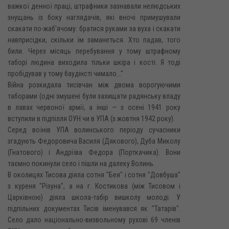
важкої денної праці, штрафники зазнавали нелюдських
знущань із боку наглядачів, які вночі примушували
скакати по-жаб'ячому: братися руками за вуха і скакати
навприсідки, скільки їм заманеться. Хто падав, того
били. Через місяць перебування у тому штрафному
таборі людина виходила тільки шкіра і кості. Я тоді
пробідував у тому баудінсті чимало..."
Війна розкидала тисівчан між двома ворогуючими
таборами (одні змушені були захищати радянську владу
в лавах червоної армії, а інші — з осені 1941 року
вступили в підпілля ОУН чи в УПА (з жовтня 1942 року).
Серед воїнів УПА волинського періоду сучасники
згадують Федоровича Василя (Дякового), Дуба Миколу
(Гнатового) і Андріїва Федора (Порткачика). Вони
таємно покинули село і пішли на далеку Волинь.
В околицях Тисова діяла сотня "Бея" і сотня "Довбуша"
з куреня "Різуна", а на г. Костикова (між Тисовом і
Царківною) діяла школа-табір вишколу молоді. У
підпільних документах Тисів іменувався як "Татарів".
Село дало національно-визвольному рухові 69 членів