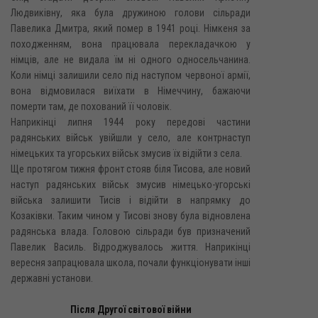
Людвиківну, яка була дружиною голови сільради
Павелика Дмитра, який помер в 1941 році. Німкеня за
походженням, вона працювала перекладачкою у
німців, але не видала їм ні одного односельчанина.
Коли німці залишили село під наступом червоної армії,
вона відмовилася виїхати в Німеччину, бажаючи
померти там, де похований її чоловік.
Наприкінці липня 1944 року передові частини
радянських військ увійшли у село, але контрнаступ
німецьких та угорських військ змусив їх відійти з села.
Ще протягом тижня фронт стояв біля Тисова, але новий
наступ радянських військ змусив німецько-угорські
війська залишити Тисів і відійти в напрямку до
Козаківки. Таким чином у Тисові знову була відновлена
радянська влада. Головою сільради був призначений
Павелик Василь. Відроджувалось життя. Наприкінці
вересня запрацювала школа, почали функціонувати інші
державні установи.
Після Другої світової війни