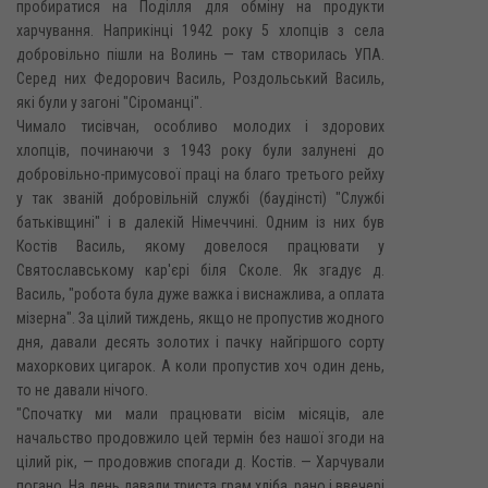
пробиратися на Поділля для обміну на продукти
харчування. Наприкінці 1942 року 5 хлопців з села
добровільно пішли на Волинь — там створилась УПА.
Серед них Федорович Василь, Роздольський Василь,
які були у загоні "Сіроманці".
Чимало тисівчан, особливо молодих і здорових
хлопців, починаючи з 1943 року були залунені до
добровільно-примусової праці на благо третього рейху
у так званій добровільній службі (баудінсті) "Службі
батьківщині" і в далекій Німеччині. Одним із них був
Костів Василь, якому довелося працювати у
Святославському кар'єрі біля Сколе. Як згадує д.
Василь, "робота була дуже важка і виснажлива, а оплата
мізерна". За цілий тиждень, якщо не пропустив жодного
дня, давали десять золотих і пачку найгіршого сорту
махоркових цигарок. А коли пропустив хоч один день,
то не давали нічого.
"Спочатку ми мали працювати вісім місяців, але
начальство продовжило цей термін без нашої згоди на
цілий рік, — продовжив спогади д. Костів. — Харчували
погано. На день давали триста грам хліба, рано і ввечері