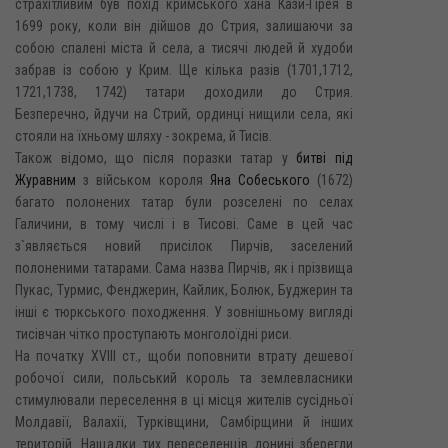
страхітливим був похід кримського хана Кази-Гірея в
1699 року, коли він дійшов до Стрия, залишаючи за
собою спалені міста й села, а тисячі людей й худоби
забрав із собою у Крим. Ще кілька разів (1701,1712,
1721,1738, 1742) татари доходили до Стрия.
Безперечно, йдучи на Стрий, ординці нищили села, які
стояли на їхньому шляху - зокрема, й Тисів.
Також відомо, що після поразки татар у
битві під
Журавним
з військом короля
Яна Собеського
(1672)
багато полонених татар були розселені по селах
Галичини, в тому числі і в Тисові. Саме в цей час
з`являється новий присілок Пирчів, заселений
полоненими татарами. Сама назва Пирчів, як і прізвища
Пукас, Турмис, Фенджерин, Кайлик, Болюк, Буджерин та
інші є тюркського походження. У зовнішньому вигляді
тисівчан чітко проступають монголоїдні риси.
На початку XVIII ст., щоби поповнити втрату дешевої
робочої сили, польський король та землевласники
стимулювали переселення в ці місця жителів сусідньої
Молдавії, Валахії, Турківщини, Самбірщини й інших
територій. Нащадки тих переселенців донині зберегли