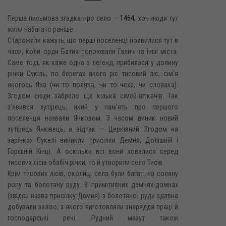
Перша письмова згадка про село —
1464
, хоч люди тут
жили набагато раніше.
Старожили кажуть, що перші поселенці появилися тут в
часи, коли орди Батия повоювали Галич та інші міста.
Саме тоді, як каже одна з легенд, прибилася у долину
річки Сукіль, по берегах якого ріс тисовий ліс, сім'я
якогось Яна (чи то поляка, чи то чеха, чи словака).
Згодом сюди забрело ще кілька сімей-втікачів. Так
з'явився хутірець, який у пам'ять про першого
поселенця назвали Янковом. З часом виник новий
хутірець Янківець, а відтак — Церківний. Згодом на
зарінках Сукелі виникли присілки Демня, Долішній і
Горішній Кінці. А оскільки всі вони ховалися серед
тисових лісів обабіч річки, то й утворили село Тисів.
Крім тисових лісів, околиці села були багаті на соляну
ропу та болотяну руду. В примітивних демнях-домнах
(звідси назва присілку Демня) з болотяної руди здавна
добували залізо, з якого виготовляли знаряддя праці й
господарські речі. Рудний мазут також