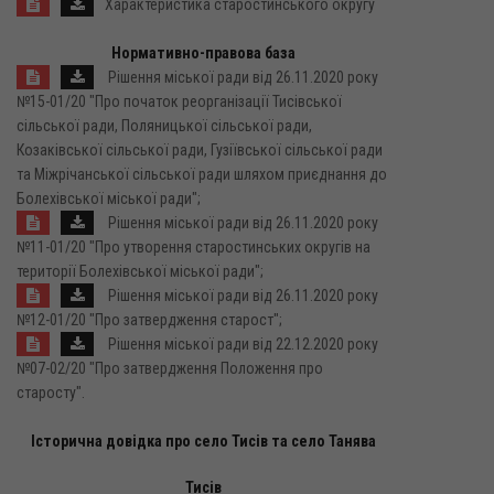
Характеристика старостинського округу
Нормативно-правова база
Рішення міської ради від 26.11.2020 року
№15-01/20 "Про початок реорганізації Тисівської
сільської ради, Поляницької сільської ради,
Козаківської сільської ради, Гузіївської сільської ради
та Міжрічанської сільської ради шляхом приєднання до
Болехівської міської ради";
Рішення міської ради від 26.11.2020 року
№11-01/20 "Про утворення старостинських округів на
території Болехівської міської ради";
Рішення міської ради від 26.11.2020 року
№12-01/20 "Про затвердження старост";
Рішення міської ради від 22.12.2020 року
№07-02/20 "Про затвердження Положення про
старосту".
Історична довідка про село Тисів та село Танява
Тисів