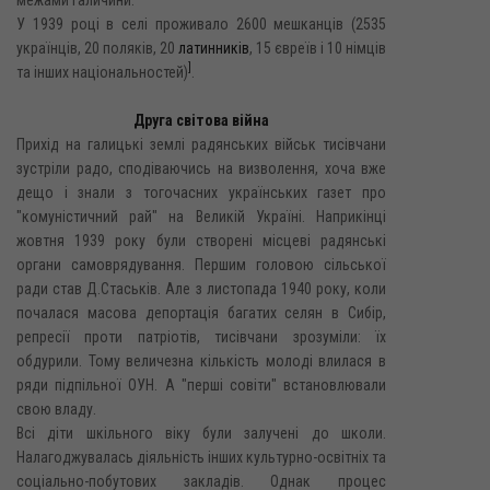
У 1939 році в селі проживало 2600 мешканців (2535
українців, 20 поляків, 20
латинників
, 15 євреїв і 10 німців
]
та інших національностей)
.
Друга світова війна
Прихід на галицькі землі радянських військ тисівчани
зустріли радо, сподіваючись на визволення, хоча вже
дещо і знали з тогочасних українських газет про
"комуністичний рай" на Великій Україні. Наприкінці
жовтня 1939 року були створені місцеві радянські
органи самоврядування. Першим головою сільської
ради став Д.Стаськів. Але з листопада 1940 року, коли
почалася масова депортація багатих селян в Сибір,
репресії проти патріотів, тисівчани зрозуміли: їх
обдурили. Тому величезна кількість молоді влилася в
ряди підпільної ОУН. А "перші совіти" встановлювали
свою владу.
Всі діти шкільного віку були залучені до школи.
Налагоджувалась діяльність інших культурно-освітніх та
соціально-побутових закладів. Однак процес