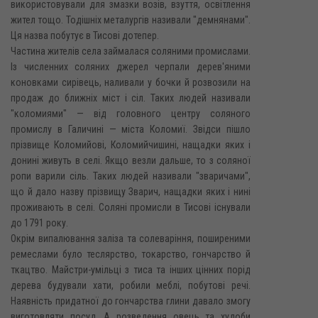
використовували для змазки возів, взуття, освітлення
жител тощо. Тодішніх металургів називали "демнянами".
Ця назва побутує в Тисові дотепер.
Частина жителів села займалася соляними промислами.
Із численних соляних джерел черпали дерев'яними
коновками сирівець, наливали у бочки й розвозили на
продаж до ближніх міст і сіл. Таких людей називали
"коломиями" — від головного центру соляного
промислу в Галичині — міста Коломиї. Звідси пішло
прізвище Коломийові, Коломийчишині, нащадки яких і
донині живуть в селі. Якщо везли дальше, то з соляної
ропи варили сіль. Таких людей називали "зваричами",
що й дало назву прізвищу Зварич, нащадки яких і нині
проживають в селі. Соляні промисли в Тисові існували
до 1791 року.
Окрім випалювання заліза та солеваріння, поширеними
ремеслами було теслярство, токарство, гончарство й
ткацтво. Майстри-умільці з тиса та інших цінних порід
дерева будували хати, робили меблі, побутові речі.
Наявність придатної до гончарства глини давало змогу
виготовляти посуд. А розведення овець та худоби