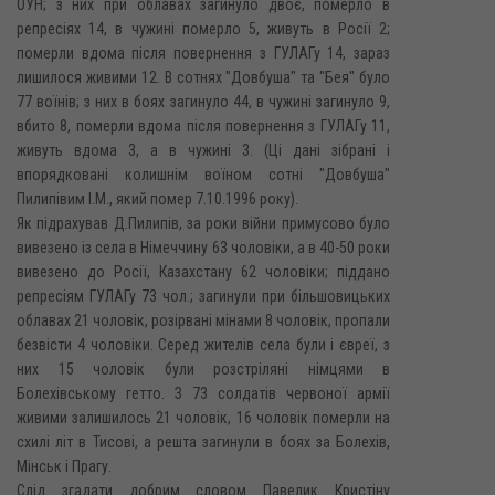
ОУН; з них при облавах загинуло двоє, померло в
репресіях 14, в чужині померло 5, живуть в Росії 2;
померли вдома після повернення з ГУЛАГу 14, зараз
лишилося живими 12. В сотнях "Довбуша" та "Бея" було
77 воїнів; з них в боях загинуло 44, в чужині загинуло 9,
вбито 8, померли вдома після повернення з ГУЛАГу 11,
живуть вдома 3, а в чужині 3. (Ці дані зібрані і
впорядковані колишнім воїном сотні "Довбуша"
Пилипівим І.М., який помер 7.10.1996 року).
Як підрахував Д.Пилипів, за роки війни примусово було
вивезено із села в Німеччину 63 чоловіки, а в 40-50 роки
вивезено до Росії, Казахстану 62 чоловіки; піддано
репресіям ГУЛАГу 73 чол.; загинули при більшовицьких
облавах 21 чоловік, розірвані мінами 8 чоловік, пропали
безвісти 4 чоловіки. Серед жителів села були і євреї, з
них 15 чоловік були розстріляні німцями в
Болехівському гетто. З 73 солдатів червоної армії
живими залишилось 21 чоловік, 16 чоловік померли на
схилі літ в Тисові, а решта загинули в боях за Болехів,
Мінськ і Прагу.
Слід згадати добрим словом Павелик Кристіну