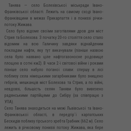
Танява — село Болехівської міськради Івано-
Франківської області. Лежить на самому сході Івано-
Франківщини в межах Прикарпаття і в пониззі річки-
потоку Жижава.
Село було відоме своїми заготівлями дров для міст
Стрия та Болехова. З початку 20-го століття село стало
відомим на всю Галичину завдяки віднайденим
покладам нафти, яку тут викачували (пізніше назвою
села було названо ціле нафтогазоносне родовище
площею в сотні км2). В часи 2-ї світової війни і роками
пізніше село набуло поганої слави: спершу в лісі
поблизу села німецькими загарбниками було знищено
гебреїв, мешканців міст Болехова та Стрия, а по війні,
невдовзі, більшість селян Таняви було вивезено
радянськими партійцями до Сибіру (за співпрацю з
УПА).
Село Танява знаходиться на межі Львівської та Івано-
Франківської області, в передгір`ї карпатських
Бескидів поблизу гірського хребта Грабник (662 м). Село
лежить в річковому пониззі потоку Жижава, яка бере