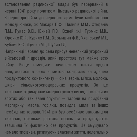
встановлення радянської влади був перерваний в
червні 1941 року початком Німецько-радянської війни.
В перші дні війни до червоної армії були мобілізовані
молоді юнаки, як Макара П.Ф., Пилипів М.М., Стефанів
П.М., Пукас В.Ю., Юхней П.В., Юхней Ф.І., Турмис М.В.,
Юрочко Ю.Я., Курило Г.М., Хромишин Ф.В., Уханський М.І.,
Бублич B.C., Яцинин М.І., Шубин І.Д.
Наприкінці червня до села прибув невеликий угорський
військовий підрозділ, який простояв тут майже всю
війну. Вище німецьке начальство тільки зрідка
навідувалось в село з метою контролю за здачею
продуктового контингенту — сіна, зерна, м'яса, молока,
шкіри, сільськогосподарських продуктів. За це
тисівчани отримували мізерні гроші у вигляді польських
злотих або так звані "пунти" — талони на придбання
маргарину, масла, горілки, повидла, мила та інших
необхідних товарів. 1941 рік був особливо важким для
тисівчан, оскільки раптова повінь та продподаток
залишили їх фактично без продуктів. Це змушувало
немало тисівчан, ризикуючи власним життя, нелегально