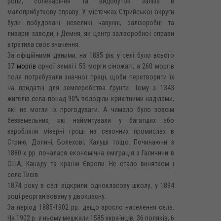
ропи, солеваріння та видобуток заліза в
малоприбуткову справу. У містечках Стрийської округи
були побудовані невеликі чавунні, залізоробні та
ливарні заводи, і Демня, як центр залізоробної справи
втратила своє значення.
За офіційними даними, на 1885 рік у селі було всього
37
моргів
орної землі і 53 морги сіножаті, а 260 моргів
поля потребували значної праці, щоби перетворити їх
на придатні для землеробства ґрунти. Тому з 1343
жителів села понад 90% володіли крихітними наділами,
які не могли їх прогодувати. А чимало було зовсім
безземельних, які наймитували у багатших або
заробляли мізерні гроші на сезонних промислах в
Стрию, Долині, Болехові, Калуші тощо. Починаючи з
1880-х рр. почалася економічна еміграція з Галичини в
США, Канаду та країни Європи. Не стало винятком і
село Тисів.
1874 року в селі відкрили однокласову школу, у 1894
році реорганізовану у двокласну.
За період 1885-1902 pp. дещо зросло населення села.
На 1902 р. у ньому мешкали 1585 українців, 36 поляків, 6