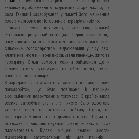
Танявою
виявилася викритою, але її відголосок
знайшов відображення в подальших історичних подіях
села Таняви і закарбувався у памяті його мешканців
своєю жертовністю і історичною передбачливістю.
Танява — село, що мало, і досі має, значний
економічно-ресурсний потенціал. Перші століття від
часу заснування села його мешканці займалися лише
сільським господарством, відвоювавши у лісу свої
клапті ниви-полів — вони вирощували пшеницю, жито та
городнину. Більш заможні селяни займалися ще й
тваринництвом (утримуючи на обісті корів, волів,
свиней та овечі кошари).
З середини 19-го століття у танівчан появився новий
призаробіток, що було пов`язано із першими
економічними паростками в тогочассі. В краї виникла
велика затребуваність у лісі, якого було вдосталь
довкола села: на поташнях поблизу Стрия, на
солеварнях Болехова і в домівках місцян Стрия та
Болехова — використовували чималу кількість лісо-
пиломатеріалів. Відтак місцеві селяни змогли
підзаробити, заготовляючи ліс для паничів і