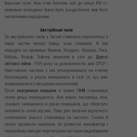
Івасьове поле. Іван став багатим, але до кінця XIX ст.
земельне володіння Івана було роздроблене між його
численними нащадками.
Австрійські часи
За австрійських часів у Тисові з'явилися переселенці з
інших частин імперії (німці, чехи, словаки). А їхні
нащадки на прізвище Кумаля, Кондрат, Фридер, Рига,
Кабаль, Вольф, Тефнер мешкали в селі до
Другої
світової війни
. 1939 року за домовленістю між СРСР і
Німеччиною частина з них репатріювалися на етнічну
батьківщину, а решта залишилися в селі (ті, що вже
асимілювалися з місцевим населенням).
Після
скасування панщини
в травні
1848
становище
селян дещо покращилось. Але земля, пасовища, ліси,
сіножаті залишилися в руках поміщиків, що зберігало
залежність селян від них. Тому для тисівчан відчутного
полегшення їхнього становища не настало. Соляні й
залізо промисли занепали, бо розвиток мануфактур і
переробних заводів перетворили кустарне видобування