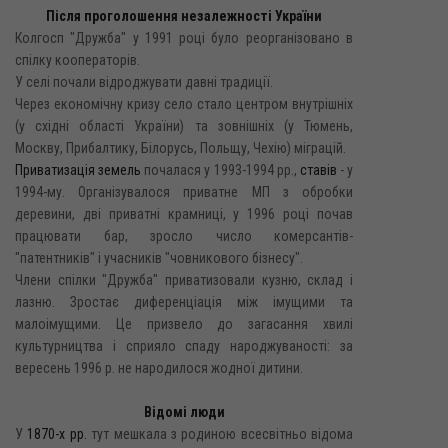
Після проголошення незалежності України
Колгосп "Дружба" у 1991 році було реорганізовано в
спілку кооператорів.
У селі почали відроджувати давні традиції.
Через економічну кризу село стало центром внутрішніх
(у східні області України) та зовнішніх (у Тюмень,
Москву, Прибалтику, Білорусь, Польщу, Чехію) міграцій.
Приватизація земель
почалася у 1993-1994 pp.,
ставів
- y
1994-му. Організувалося приватне МП з обробки
деревини, дві приватні крамниці, у 1996 році почав
працювати бар, зросло число комерсантів-
"патентників" і учасників "човникового бізнесу".
Члени спілки "Дружба" приватизовали кузню, склад і
лазню. Зростає диференціація між імущими та
малоімущими. Це призвело до загасання хвилі
культурництва і сприяло спаду народжуваності: за
вересень 1996 р. не народилося жодної дитини.
Відомі люди
У
1870-х рр.
тут мешкала з родиною всесвітньо відома