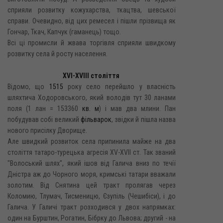
сприяли розвитку кожухарства, ткацтва, шевської
справи. Очевидно, від цих ремесел і пішли прізвища як
Гончар, Ткач, Капчук (гаманець) тощо.
Всі ці промисли й жвава торгівля сприяли швидкому
розвитку села й росту населення.
XVI-XVIII століття
Відомо, що
1515
року село перейшло у власність
шляхтича Ходоровського, який володів тут 30 ланами
поля (1 лан = 153360
кв. м
) і мав два млини. Пан
побудував собі великий
фільварок
, звідки й пішла назва
нового присілку Дворище.
Але швидкий розвиток села припинила майже на два
століття татаро-турецька агресія XV-XVII ст. Так званий
"Волоський шлях", який ішов від Галича вниз по течії
Дністра аж до Чорного моря, кримські татари вважали
золотим. Від Снятина цей тракт пролягав через
Коломию, Тлумач, Тисменицю, Єзупіль (Чешибіси), і до
Галича. У Галичі тракт розходився у двох напрямках:
один на Бурштин, Рогатин, Бібрку до Львова; другий - на