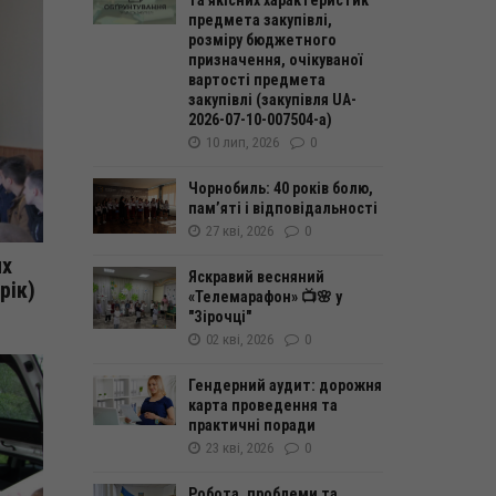
та якісних характеристик
предмета закупівлі,
розміру бюджетного
призначення, очікуваної
вартості предмета
закупівлі (закупівля UA-
2026-07-10-007504-а)
10 лип, 2026
0
Чорнобиль: 40 років болю,
пам’яті і відповідальності
27 кві, 2026
0
их
Яскравий весняний
рік)
«Телемарафон» 📺🌸 у
"Зірочці"
02 кві, 2026
0
Гендерний аудит: дорожня
карта проведення та
практичні поради
23 кві, 2026
0
Робота, проблеми та