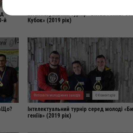
Фотозвіти молодіжних заходів
0 Коментарів
ед
Інтелектуальний турнір «Битва геніїв. Осі
0-й
Кубок» (2019 рік)
Фотозвіти молодіжних заходів
0 Коментарів
 «Що?
Інтелектуальний турнір серед молоді «Б
геніїв» (2019 рік)