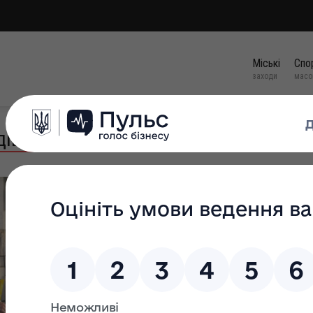
Міські
Спо
заходи
масо
дів