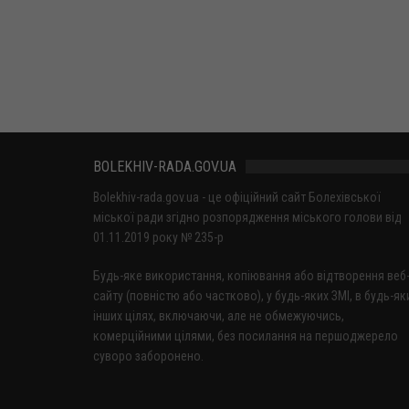
BOLEKHIV-RADA.GOV.UA
Bolekhiv-rada.gov.ua - це офіційний сайт Болехівської
міської ради згідно розпорядження міського голови від
01.11.2019 року № 235-р
Будь-яке використання, копіювання або відтворення веб
сайту (повністю або частково), у будь-яких ЗМІ, в будь-як
інших цілях, включаючи, але не обмежуючись,
комерційними цілями, без посилання на першоджерело
суворо заборонено.