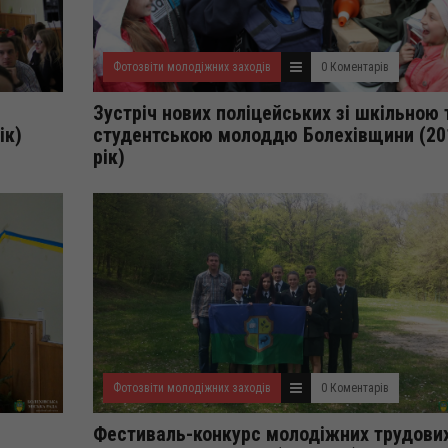
Фотозвіти молодіжних заходів
0 Коментарів
Зустріч нових поліцейських зі шкільною 
рік)
студентською молоддю Болехівщини (20
рік)
Фотозвіти молодіжних заходів
0 Коментарів
Фестиваль-конкурс молодіжних трудови