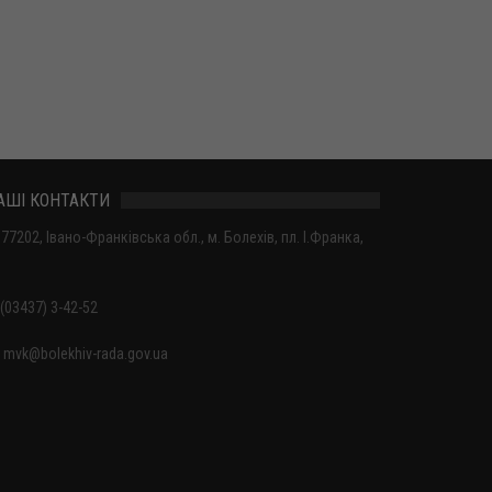
АШІ КОНТАКТИ
77202, Івано-Франківська обл., м. Болехів, пл. І.Франка,
(03437) 3-42-52
mvk@bolekhiv-rada.gov.ua