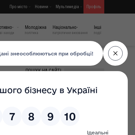
Про місто
Новини
Мультимедіа
Профіль
ртивно-
Молодіжна
Національно-
Інші
ві заходи
політика
патріотичне виховання
події
МИ У СОЦМЕРЕЖАХ
ПОШУК НА САЙТІ
ВИПАДКОВІ НОВИНИ
Кабінет Міністрів України
ухвалив рішення про
виплату у квітні
одноразової цільової
доплати у розмірі 1 500