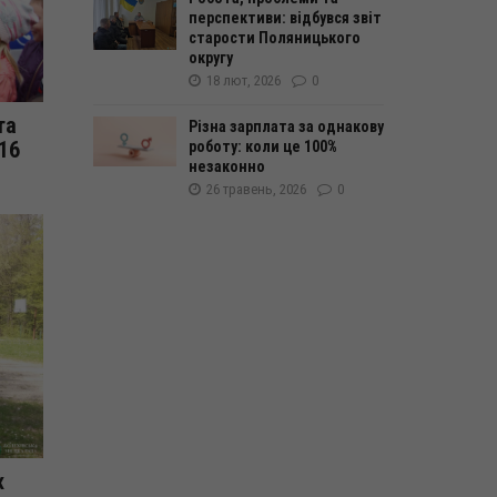
перспективи: відбувся звіт
старости Поляницького
округу
18 лют, 2026
0
та
Різна зарплата за однакову
16
роботу: коли це 100%
незаконно
26 травень, 2026
0
х