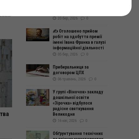
гривень для пенсіонерів та
людей, які отримують
соціальну допомогу
нній
20 бер, 2026
0
✍️ Оголошено прийом
робіт на здобуття премії
імені Івана Франка в галузі
інформаційної діяльності
05 бер, 2026
0
Прибиральниця за
договором ЦПХ
06 травень, 2026
0
У групі «Віночок» закладу
дошкільної освіти
«Зірочка» відбулося
радісне святкування
итва
Великодня
16 кві, 2026
0
Обґрунтування технічних