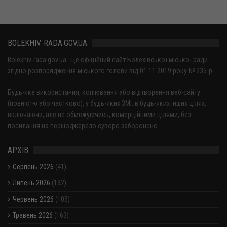
BOLEKHIV-RADA.GOV.UA
Bolekhiv-rada.gov.ua - це офіційний сайт Болехівської міської ради
згідно розпорядження міського голови від 01.11.2019 року № 235-р
Будь-яке використання, копіювання або відтворення веб-сайту
(повністю або частково), у будь-яких ЗМІ, в будь-яких інших цілях,
включаючи, але не обмежуючись, комерційними цілями, без
посилання на першоджерело суворо заборонено.
АРХІВ
Серпень 2026
(41)
Липень 2026
(132)
Червень 2026
(105)
Травень 2026
(163)