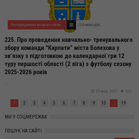
Розпорядження міського голови за 2025 рік
0 Коментарів
225. Про проведення навчально- тренувального
збору команди “Карпати” міста Болехова у
зв’язку з підготовкою до календарної гри 12
туру першості області (2 ліга) з футболу сезону
2025-2026 років
...
29 жов, 2025
125
1
2
3
4
5
6
7
8
9
10
...
19
МИ У СОЦМЕРЕЖАХ
ПОШУК НА САЙТІ