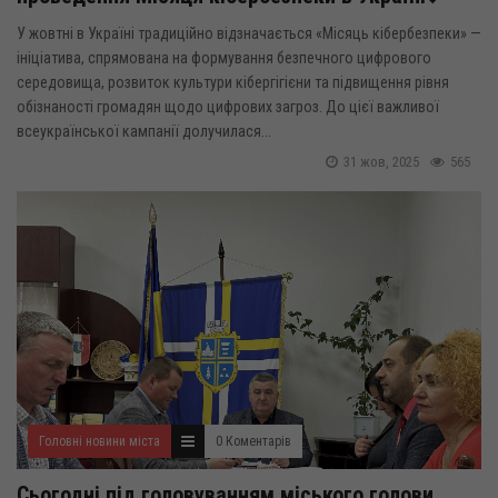
У жовтні в Україні традиційно відзначається «Місяць кібербезпеки» —
ініціатива, спрямована на формування безпечного цифрового
середовища, розвиток культури кібергігієни та підвищення рівня
обізнаності громадян щодо цифрових загроз. До цієї важливої
всеукраїнської кампанії долучилася...
31 жов, 2025
565
Головні новини міста
0 Коментарів
Сьогодні під головуванням міського голови