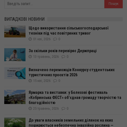
ВИПАДКОВІ НОВИНИ
Щодо використання сільськогосподарської
техніки під час повітряних тривог
01 кві, 2026
0
За скільки років перевіряє Держпраці
13 травень, 2026
0
Визначено переможців Конкурсу студентських
туристичних проєктів 2026
15 кві, 2026
0
Ярмарка та виставки: у Болехові фестиваль
«Кобринська ФЕСТ» об’єднав громаду творчістю та
благодійністю
25 травень, 2026
0
До уваги власників земельних ділянок на яких
поширюється небезпечна інвазійна рослина —