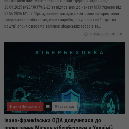
Враховуючи лист Міністерства охорони здоров’я України від
26.09.2025 №28/30379/2-25 та відповідно до наказу МОЗ України від
02.06.2026 №509 "Про здіснення заходів з контролю використання
лікарських засобів та медичних виробів, закуплених за бюджетні
кошти" оприлюднюємо залишок лікарських засобів та...
31 жов, 2025
550
Новини Прикарпаття
0 Коментарів
Івано-Франківська ОДА долучилася до
проведення Місяця кібербезпеки в Україні⤵