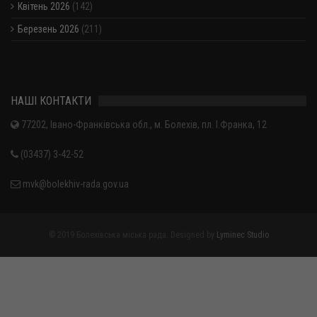
Квітень 2026
(142)
Березень 2026
(211)
Показати / приховати весь архів
НАШІ КОНТАКТИ
77202, Івано-Франківська обл., м. Болехів, пл. І.Франка, 12
(03437) 3-42-52
mvk@bolekhiv-rada.gov.ua
© 2019 Болехівська міська рада. Designed by
Lyminec Studio