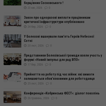
борщівник Сосновського !
23 кві, 2026
0
Закон про одноразові виплати працівникам
критичної інфраструктури опубліковано
24 бер, 2026
0
У Болехові вшанували пам’ять Героїв Небесної
Сотні
20 лют, 2026
0
Представники Болехівської громади взяли участь у
форумі «Новий імпульс для рад ВПО»
17 бер, 2026
0
Прийняття на роботу під час війни: які вимоги
залишаються обов’язковими для роботодавця
25 лют, 2026
0
Конференція «Кобринська ФЕСТ»: діалог поколінь
26 травень, 2026
0