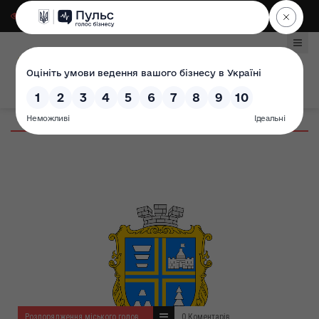
Для слабозорих
|
Select Language
Розпорядження міського голови за 2025 рік
0 Коментарів