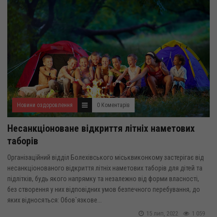
Новини оздоровлення
0 Коментарів
Несанкціоноване відкриття літніх наметових
таборів
Організаційний відділ Болехівського міськвиконкому застерігає від
несанкціонованого відкриття літніх наметових таборів для дітей та
підлітків, будь якого напрямку та незалежно від форми власності,
без створення у них відповідних умов безпечного перебування, до
яких відносяться: Обов`язкове...
15 лип, 2022
1 059