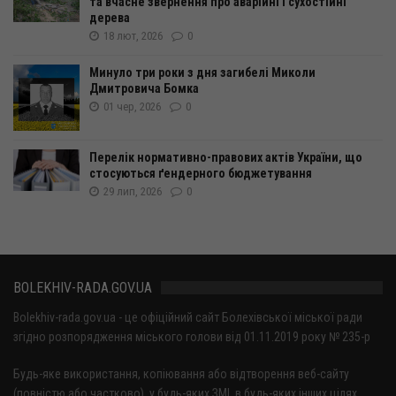
та вчасне звернення про аварійні і сухостійні
дерева
18 лют, 2026
0
Минуло три роки з дня загибелі Миколи
Дмитровича Бомка
01 чер, 2026
0
Перелік нормативно-правових актів України, що
стосуються ґендерного бюджетування
29 лип, 2026
0
BOLEKHIV-RADA.GOV.UA
Bolekhiv-rada.gov.ua - це офіційний сайт Болехівської міської ради
згідно розпорядження міського голови від 01.11.2019 року № 235-р
Будь-яке використання, копіювання або відтворення веб-сайту
(повністю або частково), у будь-яких ЗМІ, в будь-яких інших цілях,