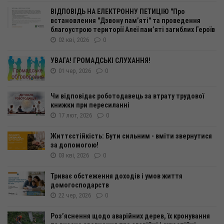
ВІДПОВІДЬ НА ЕЛЕКТРОННУ ПЕТИЦІЮ "Про
встановлення "Дзвону пам’яті" та проведення
благоустрою території Алеї пам’яті загиблих Героїв
02 кві, 2026
0
УВАГА! ГРОМАДСЬКІ СЛУХАННЯ!
01 чер, 2026
0
Чи відповідає роботодавець за втрату трудової
книжки при пересиланні
17 лют, 2026
0
Життєстійкість: Бути сильним - вміти звернутися
за допомогою!
03 кві, 2026
0
Триває обстеження доходів і умов життя
домогосподарств
22 чер, 2026
0
Роз’яснення щодо аварійних дерев, їх кронування