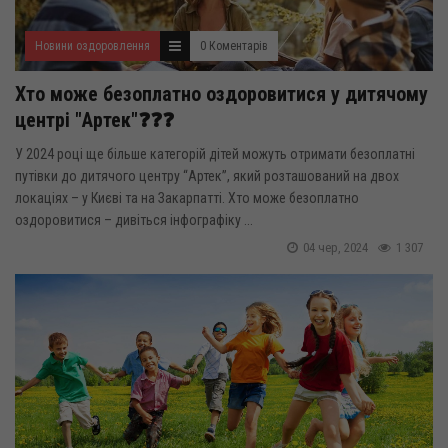
Новини оздоровлення
0 Коментарів
Хто може безоплатно оздоровитися у дитячому
центрі "Артек"❓❓❓
У 2024 році ще більше категорій дітей можуть отримати безоплатні
путівки до дитячого центру “Артек”, який розташований на двох
локаціях – у Києві та на Закарпатті. Хто може безоплатно
оздоровитися – дивіться інфографіку ...
04 чер, 2024
1 307