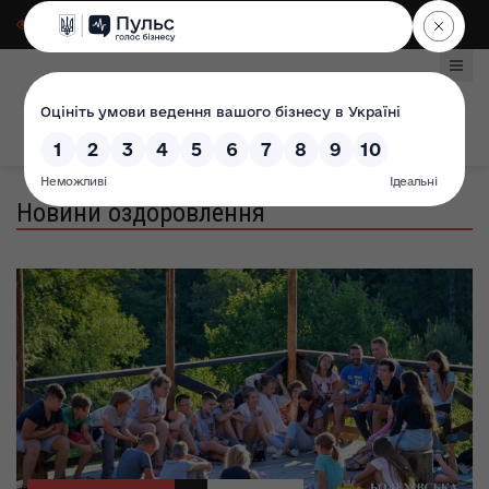
Для слабозорих
|
Select Language
Новини оздоровлення