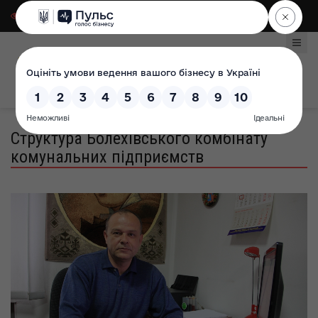
Для слабозорих
|
Select Language
Структура Болехівського комбінату
комунальних підприємств