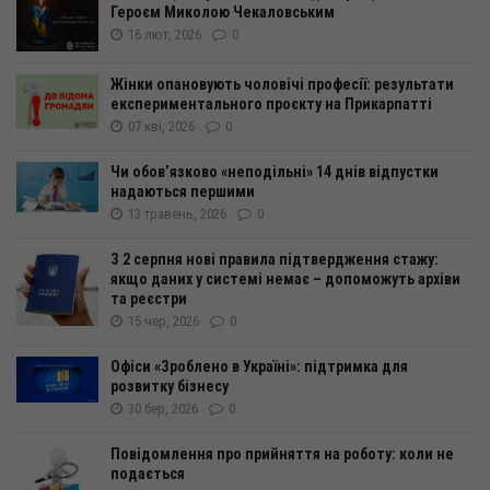
Героєм Миколою Чекаловським
16 лют, 2026
0
Жінки опановують чоловічі професії: результати
експериментального проєкту на Прикарпатті
07 кві, 2026
0
Чи обов’язково «неподільні» 14 днів відпустки
надаються першими
13 травень, 2026
0
З 2 серпня нові правила підтвердження стажу:
якщо даних у системі немає – допоможуть архіви
та реєстри
15 чер, 2026
0
Офіси «Зроблено в Україні»: підтримка для
розвитку бізнесу
30 бер, 2026
0
Повідомлення про прийняття на роботу: коли не
подається