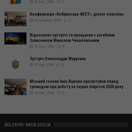
07 лип, 2026
0
Конференція «Кобринська ФЕСТ»: діалог поколінь
26 травень, 2026
0
Відеозапис зустрічі та прощання з загиблим
Захисником Миколою Чекаловським
16 лют, 2026
0
Зустріч Олександра Марусяка
22 чер, 2026
0
Міський голова Іван Яцинин прозвітував перед
громадою про роботу за перше півріччя 2026 року
24 лип, 2026
0
BOLEKHIV-RADA.GOV.UA