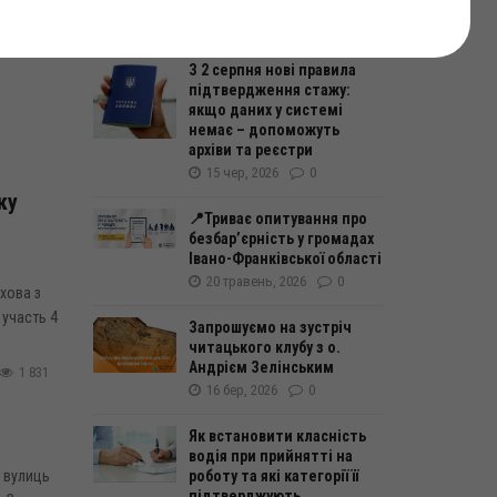
13 травень, 2026
0
809
З 2 серпня нові правила
підтвердження стажу:
якщо даних у системі
немає – допоможуть
архіви та реєстри
15 чер, 2026
0
ку
📍Триває опитування про
безбар’єрність у громадах
Івано-Франківської області
20 травень, 2026
0
хова з
 участь 4
Запрошуємо на зустріч
читацького клубу з о.
Андрієм Зелінським
1 831
16 бер, 2026
0
Як встановити класність
водія при прийнятті на
 вулиць
роботу та які категорії її
підтверджують