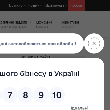
Про місто
Новини
Мультимедіа
Профіль
равління, відділи,
Економіка
Нормативні
танови та організації
Болехова
документи
МИ У СОЦМЕРЕЖАХ
ПОШУК НА САЙТІ
 2022
44-річний
славович
ВИПАДКОВІ НОВИНИ
Чорнобиль: 40 років болю,
879
пам’яті і відповідальності
27 кві, 2026
0
Світла пам'ять