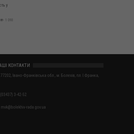
сть у
1 093
АШІ КОНТАКТИ
77202, Івано-Франківська обл., м. Болехів, пл. І.Франка,
(03437) 3-42-52
mvk@bolekhiv-rada.gov.ua