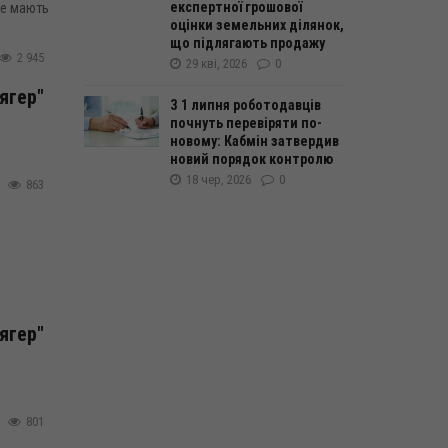
експертної грошової
не мають
оцінки земельних ділянок,
що підлягають продажу
2 945
29 кві, 2026
0
ягер"
З 1 липня роботодавців
почнуть перевіряти по-
новому: Кабмін затвердив
новий порядок контролю
18 чер, 2026
0
863
ягер"
801