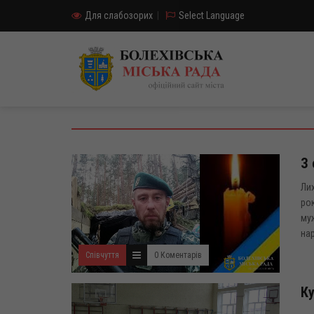
Для слабозорих
|
Select Language
З 
Лих
рок
муж
нар
Співчуття
0 Коментарів
Ку