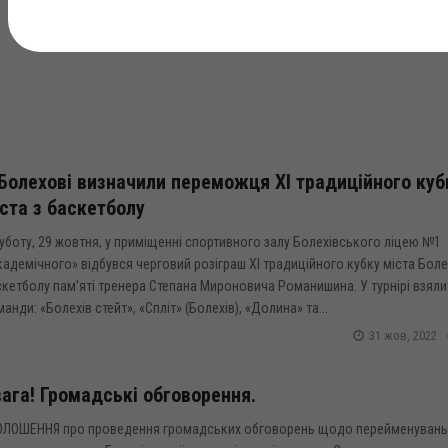
31 жов, 2022
Болехові визначили переможця ХІ традиційного куб
ста з баскетболу
уботу, 29 жовтня, у приміщенні спортивного залу Болехівського ліцею №1
адемічного» відбувся черговий розіграш ХІ традиційного кубку міста Боле
кетболу пам’яті тренера Степана Мироновича Романишина. У турнірі взяли
анди: «Болехів стейт», «Спліт» (Болехів), «Долина» та...
31 жов, 2022
ага! Громадські обговорення.
ОЛОШЕННЯ про проведення громадських обговорень щодо перейменувань