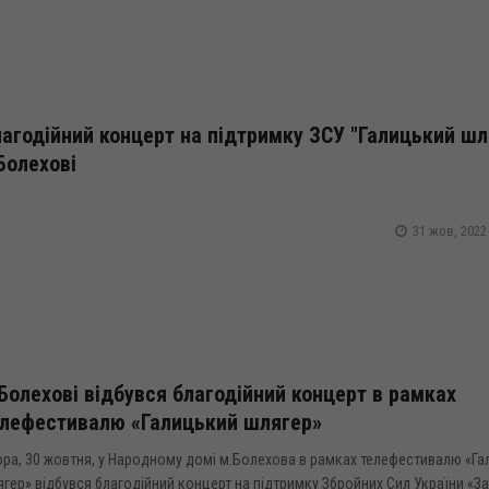
агодійний концерт на підтримку ЗСУ "Галицький шл
Болехові
31 жов, 2022
Болехові відбувся благодійний концерт в рамках
елефестивалю «Галицький шлягер»
ора, 30 жовтня, у Народному домі м.Болехова в рамках телефестивалю «Г
гер» відбувся благодійний концерт на підтримку Збройних Сил України «З