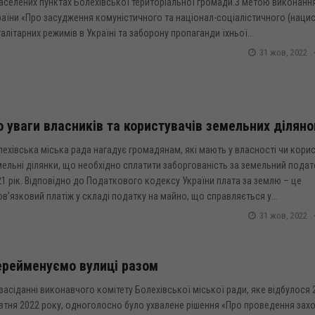
аселених пунктах Болехівської територіальної громади.З метою виконанн
аїни «Про засудження комуністичного та націонал-соціалістичного (наци
алітарних режимів в Україні та заборону пропаганди їхньої...
31 жов, 2022
 уваги власників та користувачів земельних діляно
ехівська міська рада нагадує громадянам, які мають у власності чи корис
ельні ділянки, що необхідно сплатити заборгованість за земельний подат
1 рік. Відповідно до Податкового кодексу України плата за землю – це
в’язковий платіж у складі податку на майно, що справляється у...
31 жов, 2022
ерейменуємо вулиці разом
засіданні виконавчого комітету Болехівської міської ради, яке відбулося 
втня 2022 року, одноголосно було ухвалене рішення «Про проведення захо