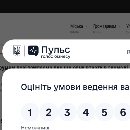
Міська
Громадянам
Уп
влада
міста
ус
сумом повідомляємо про ще одну втрату в громаді
а звістка знову сколихнула Болехівську територіальну громаду: 29 жовтня
у біля Бахмуту на Донеччині при виконанні службового обов’язку загинув 
ній захисник із села Козаківка Гаїв Василь Ярославович. Гаїв Василь Яро
одився у 1978 році у селі Козаківка. Тут...
31 жов, 2022
бок Болехова з баскетболу сезону 2022 року