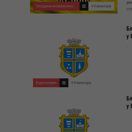
дек
Засідання міськвиконкому
0 Коментарів
сто
Бл
у 
...
Відеогалерея
0 Коментарів
Бл
у 
...