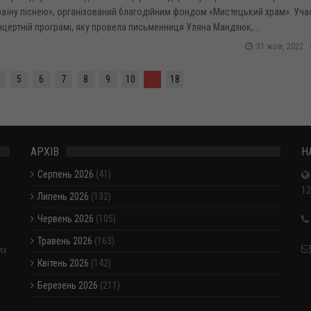
аїну піснею», організований благодійним фондом «Мистецький храм». Уча
цертній програмі, яку провела письменниця Уляна Мандзюк,...
31 жов, 2022
5
6
7
8
9
10
...
18
АРХІВ
Н
Серпень 2026
(41)
12
Липень 2026
(132)
Червень 2026
(105)
-
Травень 2026
(163)
их
Квітень 2026
(142)
Березень 2026
(211)