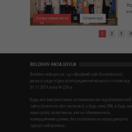
Укр
кон
Головні новини міста
0 Коментарів
1
2
3
4
BOLEKHIV-RADA.GOV.UA
Bolekhiv-rada.gov.ua - це офіційний сайт Болехівської
міської ради згідно розпорядження міського голови від
01.11.2019 року № 235-р
Будь-яке використання, копіювання або відтворення веб
сайту (повністю або частково), у будь-яких ЗМІ, в будь-як
інших цілях, включаючи, але не обмежуючись,
комерційними цілями, без посилання на першоджерело
суворо заборонено.