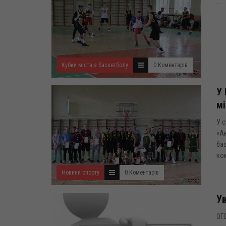
...
Кубки міста з баскетболу
0 Коментарів
У 
мі
У с
«Ак
бас
ком
Новини спорту
0 Коментарів
Ув
ОГ