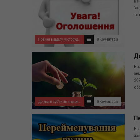
в н
Укр
тот
Новини відділу містобудування, архітектури і землеустрою
0 Коментарів
До
Бол
зем
202
обо
До уваги суб’єктів підприємницької діяльності
0 Коментарів
П
На 
жо