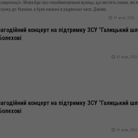
омунізації». Мова йде про перейменування вулиць, що містять назви, які 
сунку до України, а були названі в радянські часи. Даним...
31 жов, 2022
агодійний концерт на підтримку ЗСУ "Галицький шл
Болехові
31 жов, 2022
агодійний концерт на підтримку ЗСУ "Галицький шл
Болехові
31 жов, 2022