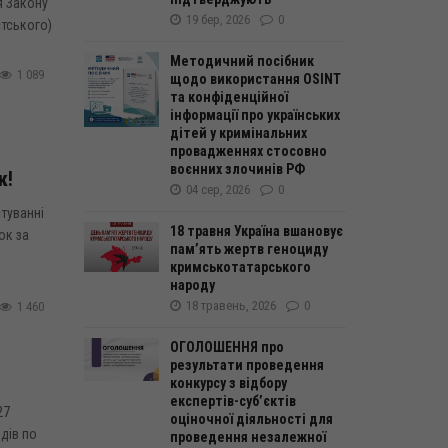
я Закону
19 бер, 2026
0
стського)
Методичний посібник
1 089
щодо використання OSINT
та конфіденційної
інформації про українських
дітей у кримінальних
провадженнях стосовно
воєнних злочинів РФ
к!
04 сер, 2026
0
туванні
18 травня Україна вшановує
ок за
пам’ять жертв геноциду
кримськотатарського
народу
18 травень, 2026
0
1 460
ОГОЛОШЕННЯ про
результати проведення
конкурсу з відбору
експертів-суб’єктів
27
оціночної діяльності для
дів по
проведення незалежної