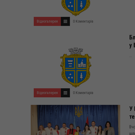
Відеогалерея
0 Коментарів
Бл
у 
...
Відеогалерея
0 Коментарів
У 
т
Вч
шля