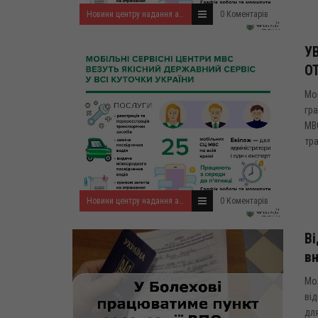
Новини центру надання адміністративних послуг
0 Коментарів
У
О
Моб
гра
МВ
тра
Новини центру надання адміністративних послуг
0 Коментарів
Ві
вн
Мол
від
для