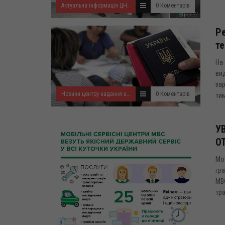
Актуальна інформація ЦНАП
0 Коментарів
Ре
те
На 
вид
зар
Новини центру надання адміністративних послуг
0 Коментарів
тим
У
О
Моб
гра
МВ
тра