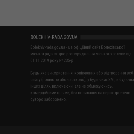
BOLEKHIV-RADA.GOV.UA
Bolekhiv-rada.gov.ua - це офіційний сайт Болехівської
міської ради згідно розпорядження міського голови від
01.11.2019 року № 235-р
Будь-яке використання, копіювання або відтворення веб
сайту (повністю або частково), у будь-яких ЗМІ, в будь-як
інших цілях, включаючи, але не обмежуючись,
комерційними цілями, без посилання на першоджерело
суворо заборонено.