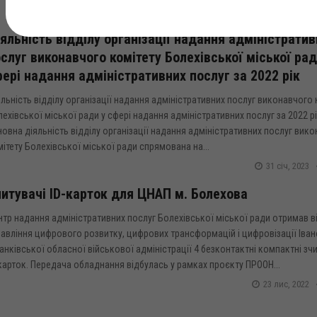
яльність відділу організації надання адміністратив
слуг виконавчого комітету Болехівської міської рад
ері надання адміністративних послуг за 2022 рік
льність відділу організації надання адміністративних послуг виконавчого 
ехівської міської ради у сфері надання адміністративних послуг за 2022 р
овна діяльність відділу організації надання адміністративних послуг вик
ітету Болехівської міської ради спрямована на...
31 січ, 2023
итувачі ID-карток для ЦНАП м. Болехова
тр надання адміністративних послуг Болехівської міської ради отримав в
авління цифрового розвитку, цифрових трансформацій і цифровізації Іван
нківської обласної військової адміністрації 4 безконтактні компактні зчи
карток. Передача обладнання відбулась у рамках проєкту ПРООН...
23 лис, 2022