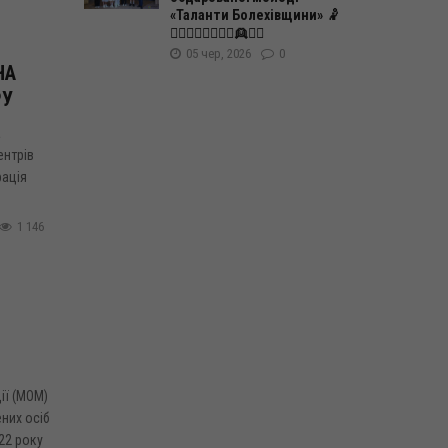
«Таланти Болехівщини» 🤾
🤸‍♂️🧍‍♀️🧍‍♂️🤽‍♂️👱👱‍♀️
05 чер, 2026
0
НА
РУ
а
ентрів
рація
1 146
ії (МОМ)
них осіб
22 року