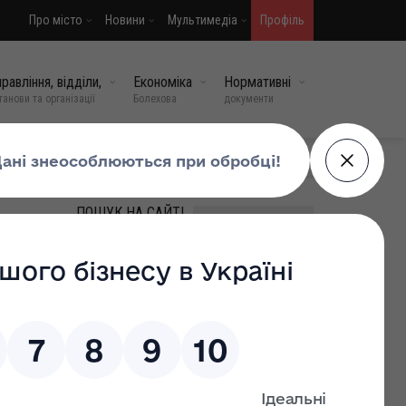
Про місто
Новини
Мультимедіа
Профіль
равління, відділи,
Економіка
Нормативні
танови та організації
Болехова
документи
МИ У СОЦМЕРЕЖАХ
ПОШУК НА САЙТІ
рами
ції з
ВИПАДКОВІ НОВИНИ
Богдан
Зустріч Героя Тараса
цій і
Домшина
15 травень, 2026
0
1 062
Відбулося засідання