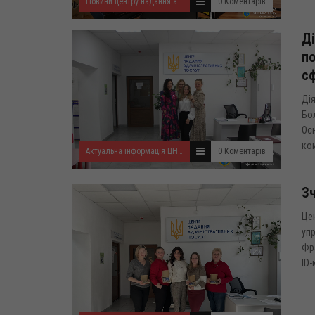
Новини центру надання адміністративних послуг
0 Коментарів
Ді
по
сф
Дія
Бол
Осн
ком
Актуальна інформація ЦНАП
0 Коментарів
Зч
Цен
упр
Фра
ID-