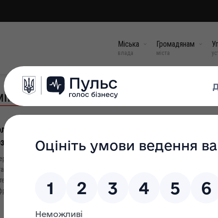
Міська
Громадянам
Уп
влада
міста
ус
іністративних послуг
лехівська міська рада отримала ноутбуки від Прог
звитку ООН в Україні
ерпня заступник голови Івано-Франківської обласної державної адміністра
ань цифрового розвитку, цифрових трансформацій і цифровізації (CDTO) 
терко та начальник управління цифрового розвитку, цифрових трансформа
ровізації Івано-Франківської ОДА Ігор Фіняк передали...
04 сер, 2023