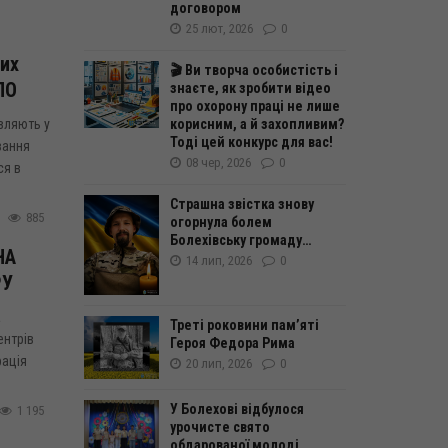
договором
25 лют, 2026
0
их
🎬 Ви творча особистість і
ПО
знаєте, як зробити відео
про охорону праці не лише
овляють у
корисним, а й захопливим?
Тоді цей конкурс для вас!
вання
08 чер, 2026
0
ся в
Страшна звістка знову
885
огорнула болем
Болехівську громаду…
НА
14 лип, 2026
0
РУ
а
Треті роковини пам’яті
ентрів
Героя Федора Рима
рація
20 лип, 2026
0
У Болехові відбулося
1 195
урочисте свято
обдарованої молоді