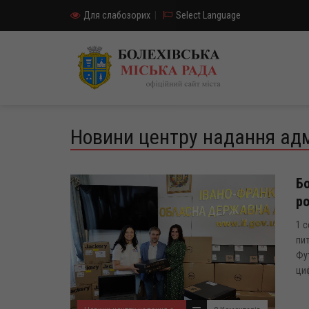
Для слабозорих
|
Select Language
Новини центру надання адм
Бо
ро
1 с
пит
Фу
циф