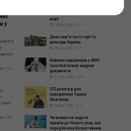
погоджувальної ради з
питань підготовки до 67-ї
сесії Болехівської міської
них
ради
и у
16 бер, 2026
0
День пам’яток історії та
комітету
культури України
ік
18 кві, 2026
0
онавчого
Наймані працівники у ФОП:
(не)обовʼязкові кадрові
1 234
документи
25 лют, 2026
0
212 років від дня
ід
народження Тараса
о-
Шевченка
тувачі
09 бер, 2026
0
Чи можна не надати
1 093
премію до Нового року, яка
передбачена Колективним