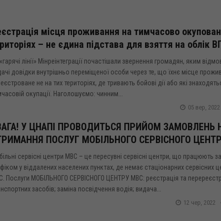
єстрація місця проживання на тимчасово окупован
риторіях – не єдина підстава для взяття на облік В
«гарячі лінії» Мінреінтеграції почастішали звернення громадян, яким відм
ачі довідки внутрішньо переміщеної особи через те, що їхнє місце прожи
еєстроване не на тих територіях, де тривають бойові дії або які знаходять
часовій окупації. Наголошуємо: чинним...
05 вер, 2022
ВАГА! У ЦНАПІ ПРОВОДИТЬСЯ ПРИЙОМ ЗАМОВЛЕНЬ 
ТРИМАННЯ ПОСЛУГ МОБІЛЬНОГО СЕРВІСНОГО ЦЕНТ
ільні сервісні центри МВС – це пересувні сервісні центри, що працюють з
фіком у віддалених населених пунктах, де немає стаціонарних сервісних ц
С. Послуги МОБІЛЬНОГО CЕРВІСНОГО ЦЕНТРУ МВС: реєстрація та перереєст
нспортних засобів; заміна посвідчення водія; видача...
12 чер, 2022