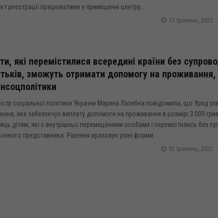
кт реєстрації працюватиме у приміщенні центру...
13 травень, 2022
ти, які перемістилися всередині країни без супров
тьків, зможуть отримати допомогу на проживання, 
нсоцполітики
істр соціальної політики України Марина Лазебна повідомила, що Уряд ух
ення, яке забезпечує виплату допомоги на проживання в розмірі 3 000 гри
яць дітям, які є внутрішньо переміщеними особами і перемістились без с
онного представника. Рішення враховує різні форми...
02 травень, 2022