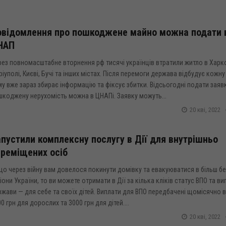
овідомлення про пошкоджене майно можна подати 
НАП
ез повномасштабне вторнення рф тисячі українців втратили житло в Харко
іуполі, Києві, Бучі та інших містах. Після перемоги держава відбудує кожну
у вже зараз збирає інформацію та фіксує збитки. Відсьогодні подати заяв
шкоджену нерухомість можна в ЦНАПі. Заявку можуть...
20 кві, 2022
пустили комплексну послугу в Дії для внутрішньо
реміщених осіб
о через війну вам довелося покинути домівку та евакуюватися в більш бе
іони України, то ви можете отримати в Дії за кілька кліків статус ВПО та ви
жави — для себе та своїх дітей. Виплати для ВПО передбачені щомісячно в
0 грн для дорослих та 3000 грн для дітей....
20 кві, 2022