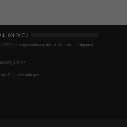
АШІ КОНТАКТИ
77202, Івано-Франківська обл., м. Болехів, пл. І.Франка,
(03437) 3-42-52
mvk@bolekhiv-rada.gov.ua