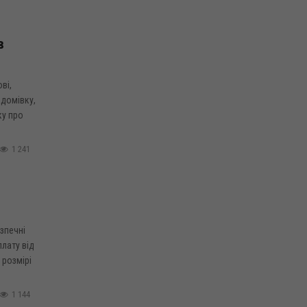
в
ві,
 домівку,
ку про
1 241
зпечні
плату від
 розмірі
1 144