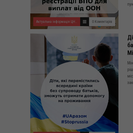
пун
Актуальна інформація ЦНАП
0 Коментарів
Ді
ба
Мі
Мін
ріш
міс
зак