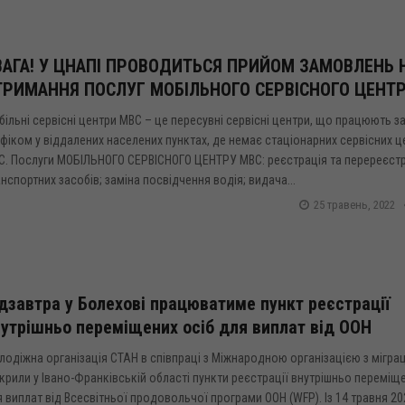
ВАГА! У ЦНАПІ ПРОВОДИТЬСЯ ПРИЙОМ ЗАМОВЛЕНЬ 
ТРИМАННЯ ПОСЛУГ МОБІЛЬНОГО СЕРВІСНОГО ЦЕНТ
ільні сервісні центри МВС – це пересувні сервісні центри, що працюють з
фіком у віддалених населених пунктах, де немає стаціонарних сервісних ц
С. Послуги МОБІЛЬНОГО CЕРВІСНОГО ЦЕНТРУ МВС: реєстрація та перереєст
нспортних засобів; заміна посвідчення водія; видача...
25 травень, 2022
дзавтра у Болехові працюватиме пункт реєстрації
утрішньо переміщених осіб для виплат від ООН
одіжна організація СТАН в співпраці з Міжнародною організацією з міграц
крили у Івано-Франківській області пункти реєстрації внутрішньо переміще
 виплат від Всесвітньої продовольчої програми ООН (WFP). Із 14 травня 20