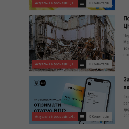
Актуальна інформація ЦНАП
0 Коментарів
П
Ц
Чер
Мар
том
по
Актуальна інформація ЦНАП
0 Коментарів
За
пе
Якщ
рег
дер
200
Актуальна інформація ЦНАП
0 Коментарів