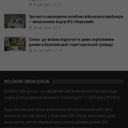
20 кві, 2026
0
Урочисто вшанували загиблих військовослужбовців
— випускників ліцею №2 «Науковий»
03 кві, 2026
0
Спека: де можна відпочити цими серпневими
днями в Болехівській територіальній громаді.
04 сер, 2026
0
BOLEKHIV-RADA.GOV.UA
Bolekhiv-rada.gov.ua - це офіційний сайт Болехівської міської ради
згідно розпорядження міського голови від 01.11.2019 року № 235-р
Будь-яке використання, копіювання або відтворення веб-сайту
(повністю або частково), у будь-яких ЗМІ, в будь-яких інших цілях,
включаючи, але не обмежуючись, комерційними цілями, без