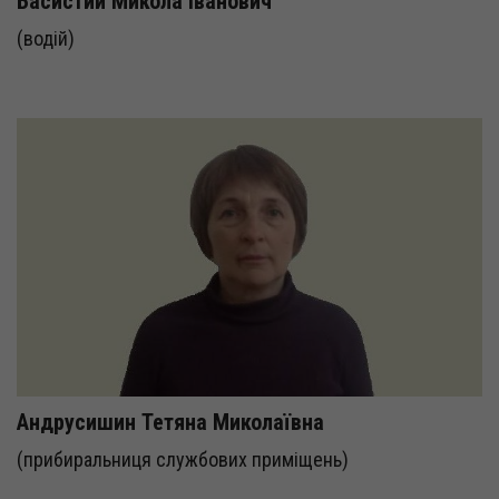
Басистий Микола Іванович
(водій)
Андрусишин Тетяна Миколаївна
(прибиральниця службових приміщень)