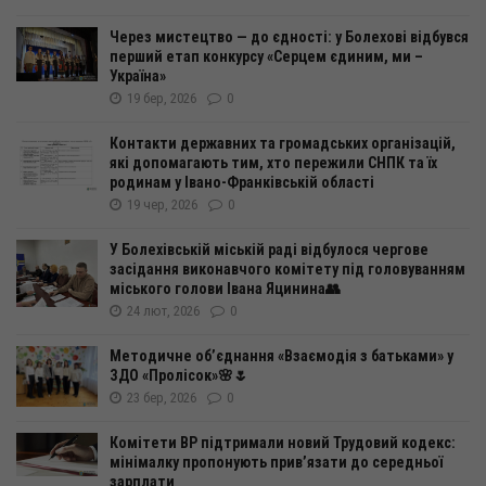
Через мистецтво — до єдності: у Болехові відбувся
перший етап конкурсу «Серцем єдиним, ми –
Україна»
19 бер, 2026
0
Контакти державних та громадських організацій,
які допомагають тим, хто пережили СНПК та їх
родинам у Івано-Франківській області
19 чер, 2026
0
У Болехівській міській раді відбулося чергове
засідання виконавчого комітету під головуванням
міського голови Івана Яцинина👥
24 лют, 2026
0
Методичне об’єднання «Взаємодія з батьками» у
ЗДО «Пролісок»🌸🌷
23 бер, 2026
0
Комітети ВР підтримали новий Трудовий кодекс:
мінімалку пропонують прив’язати до середньої
зарплати