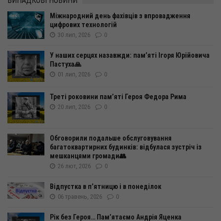
ВИПАДКОВІ НОВИНИ
Міжнародний день фахівців з впровадження
цифрових технологій
30 лип, 2026
0
У наших серцях назавжди: пам’яті Ігоря Юрійовича
Пастуха🙏
01 лип, 2026
0
Треті роковини пам’яті Героя Федора Рима
20 лип, 2026
0
Обговорили подальше обслуговування
багатоквартирних будинків: відбулася зустріч із
мешканцями громади👥
26 лют, 2026
0
Відпустка в п’ятницю і в понеділок
06 травень, 2026
0
Рік без Героя… Пам’ятаємо Андрія Яценка