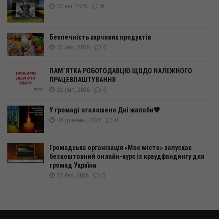
07 кві, 2026
0
Безпечність харчових продуктів
31 лип, 2026
0
ПАМ`ЯТКА РОБОТОДАВЦЮ ЩОДО НАЛЕЖНОГО
ПРАЦЕВЛАШТУВАННЯ
22 лип, 2026
0
У громаді оголошено Дні жалоби🖤
08 травень, 2026
0
Громадська організація «Моє місто» запускає
безкоштовний онлайн-курс із краудфандингу для
громад України
27 бер, 2026
0