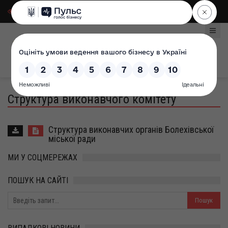
Для слабозорих
|
Select Language
Структура виконавчого комітету
Структура виконавчих органів Болехівської
міської ради
МИ У СОЦМЕРЕЖАХ
ПОШУК НА САЙТІ