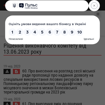
Для слабозорих
|
Select Language
Рішення виконавчого комітету від
13.06.2023 року
19 чер, 2023
60. Про внесення на розгляд сесії міської
ради пропозиції про надання дозволу на
спеціальне використання лісових ресурсів в
Поляницькому регіональному ландшафтному парку
місцевого значення в межах Болехівської
територіальної громади на 2023 рік
19 чер, 2023
61. Про внесення змін до рішення