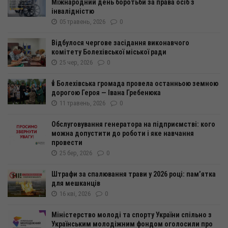
Міжнародний день боротьби за права осіб з
інвалідністю
05 травень, 2026
0
Відбулося чергове засідання виконавчого
комітету Болехівської міської ради
25 чер, 2026
0
🕯️ Болехівська громада провела останньою земною
дорогою Героя — Івана Гребенюка
11 травень, 2026
0
Обслуговування генератора на підприємстві: кого
можна допустити до роботи і яке навчання
провести
25 бер, 2026
0
Штрафи за спалювання трави у 2026 році: пам’ятка
для мешканців
16 кві, 2026
0
Міністерство молоді та спорту України спільно з
Українським молодіжним фондом оголосили про