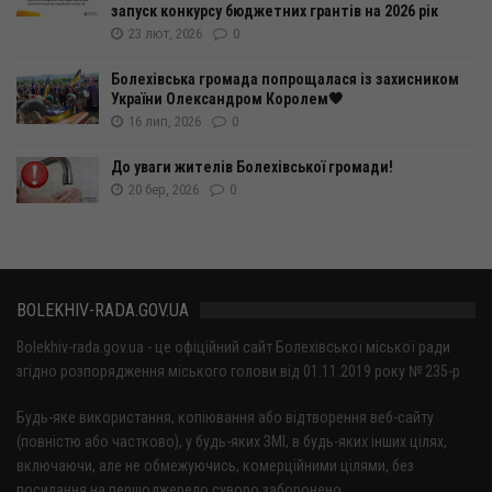
запуск конкурсу бюджетних грантів на 2026 рік
23 лют, 2026
0
Болехівська громада попрощалася із захисником
України Олександром Королем🖤
16 лип, 2026
0
До уваги жителів Болехівської громади!
20 бер, 2026
0
BOLEKHIV-RADA.GOV.UA
Bolekhiv-rada.gov.ua - це офіційний сайт Болехівської міської ради
згідно розпорядження міського голови від 01.11.2019 року № 235-р
Будь-яке використання, копіювання або відтворення веб-сайту
(повністю або частково), у будь-яких ЗМІ, в будь-яких інших цілях,
включаючи, але не обмежуючись, комерційними цілями, без
посилання на першоджерело суворо заборонено.