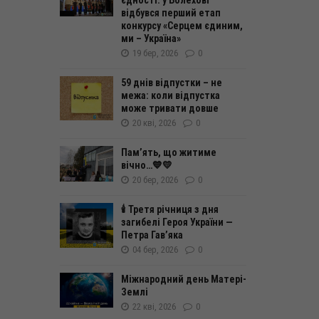
єдності: у Болехові
відбувся перший етап
конкурсу «Серцем єдиним,
ми – Україна»
19 бер, 2026
0
59 днів відпустки – не
межа: коли відпустка
може тривати довше
20 кві, 2026
0
Пам’ять, що житиме
вічно…💙💛
20 бер, 2026
0
🕯 Третя річниця з дня
загибелі Героя України —
Петра Гав’яка
04 бер, 2026
0
Міжнародний день Матері-
Землі
22 кві, 2026
0