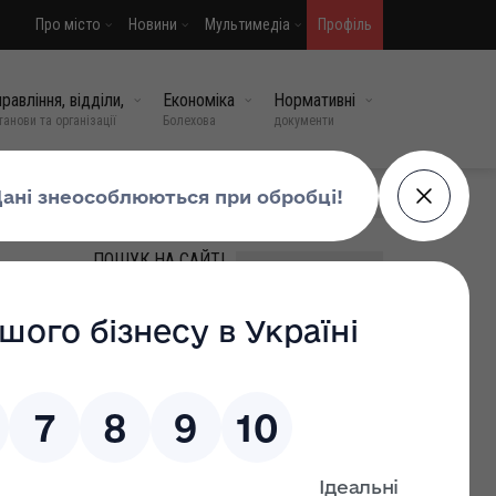
Про місто
Новини
Мультимедіа
Профіль
равління, відділи,
Економіка
Нормативні
танови та організації
Болехова
документи
МИ У СОЦМЕРЕЖАХ
ПОШУК НА САЙТІ
ВИПАДКОВІ НОВИНИ
22 р.
Болехівська міська рада з
сумом повідомляє про
смерть колишнього
працівника виконавчого
комітету — Креховецького