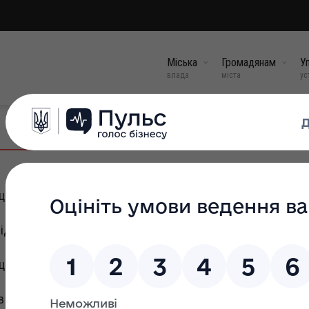
Міська
Громадянам
Уп
влада
міста
ус
ципліни в роботі з документами у 2022 році
ідділу виконавчого комітету Болехівської міської ради за 20
ципліни в роботі з документами у 2020 році
 управліннях та відділах міськвиконкому у 2019 році