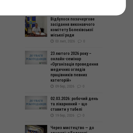
Зеновія Івановича🕯️
30 кві, 2026
0
Відбулося позачергове
засідання виконавчого
комітету Болехівської
міської ради
03 лип, 2026
0
23 лютого 2026 року –
онлайн-семінар
«Організація проведення
медичних оглядів
працівників певних
категорій»
09 бер, 2026
0
02.03.2026: робочий день
та лікарняний – що
ставити у табелі
19 бер, 2026
0
Через мистецтво — до