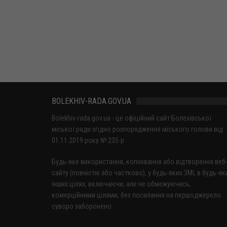
BOLEKHIV-RADA.GOV.UA
Bolekhiv-rada.gov.ua - це офіційний сайт Болехівської
міської ради згідно розпорядження міського голови від
01.11.2019 року № 235-р
Будь-яке використання, копіювання або відтворення веб
сайту (повністю або частково), у будь-яких ЗМІ, в будь-як
інших цілях, включаючи, але не обмежуючись,
комерційними цілями, без посилання на першоджерело
суворо заборонено.