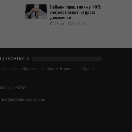
Наймані працівники у ФОП:
(не)обовʼязкові кадрові
документи
25 лют, 2026
0
АШІ КОНТАКТИ
77202, Івано-Франківська обл., м. Болехів, пл. І.Франка,
(03437) 3-42-52
mvk@bolekhiv-rada.gov.ua