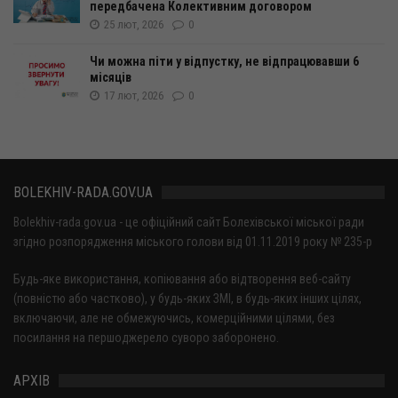
передбачена Колективним договором
25 лют, 2026
0
Чи можна піти у відпустку, не відпрацювавши 6
місяців
17 лют, 2026
0
BOLEKHIV-RADA.GOV.UA
Bolekhiv-rada.gov.ua - це офіційний сайт Болехівської міської ради
згідно розпорядження міського голови від 01.11.2019 року № 235-р
Будь-яке використання, копіювання або відтворення веб-сайту
(повністю або частково), у будь-яких ЗМІ, в будь-яких інших цілях,
включаючи, але не обмежуючись, комерційними цілями, без
посилання на першоджерело суворо заборонено.
АРХІВ