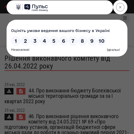
Для слабозорих
|
Select Language
Рішення виконавчого комітету від
26.04.2022 року
29 кві, 2022
44. Про виконання бюджету Болехівської
міської територіальної громади за за І
квартал 2022 року
29 кві, 2022
46. Про виконання рішення виконавчого
комітету від 24.05.2021 № 69 «Про
підготовку установ, організацій бюджетної сфери
міської ради до роботи в осінньо-зимовий період 2021-