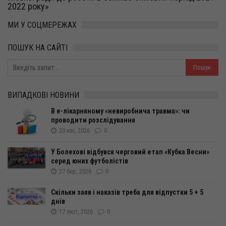
2022 року»
МИ У СОЦМЕРЕЖАХ
ПОШУК НА САЙТІ
ВИПАДКОВІ НОВИНИ
В е-лікарняному «невиробнича травма»: чи
проводити розслідування
20 кві, 2026
0
У Болехові відбувся черговий етап «Кубка Весни»
серед юних футболістів
27 бер, 2026
0
Скільки заяв і наказів треба для відпустки 5 + 5
днів
17 лют, 2026
0