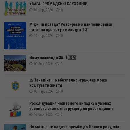
УВАГА! ГРОМАДСЬКІ СЛУХАННЯ!
01 чер, 2026
0
Міфи чи правда? Розбираємо найпоширеніші
питання про вступ молоді з ТОТ
16 чер, 2026
0
Йому назавжди 35…🕯️🇺🇦
09 бер, 2026
0
⚠️ Зачепінг — небезпечна «гра», яка може
коштувати життя
03 чер, 2026
0
Розслідування нещасного випадку в умовах
воєнного стану: інструкція для роботодавців
19 бер, 2026
0
Чи можна не надати премію до Нового року, яка