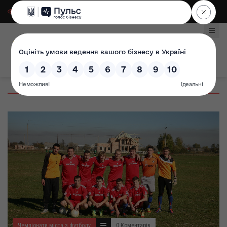
Для слабозорих
|
Select Language
Чемпіонати міста з футболу
0 Коментарів