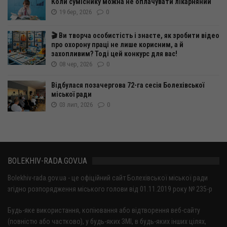
Коли суміснику можна не оплачувати лікарняний
19 бер, 2026
0
🎬 Ви творча особистість і знаєте, як зробити відео
про охорону праці не лише корисним, а й
захопливим? Тоді цей конкурс для вас!
08 чер, 2026
0
Відбулася позачергова 72-га сесія Болехівської
міської ради
03 лип, 2026
0
BOLEKHIV-RADA.GOV.UA
Bolekhiv-rada.gov.ua - це офіційний сайт Болехівської міської ради
згідно розпорядження міського голови від 01.11.2019 року № 235-р
Будь-яке використання, копіювання або відтворення веб-сайту
(повністю або частково), у будь-яких ЗМІ, в будь-яких інших цілях,