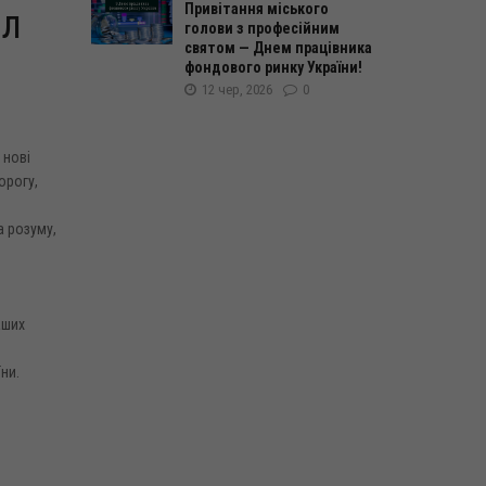
Привітання міського
ил
голови з професійним
святом — Днем працівника
фондового ринку України!
12 чер, 2026
0
 нові
орогу,
а розуму,
аших
ни.