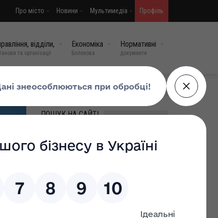
Про місто
Новини
Мультимедіа
Профіль
равління, відділи,
Економіка
Нормативні
танови та організації
Болехова
документи
МИ У СОЦМЕРЕЖАХ
ПОШУК НА САЙТІ
ВИПАДКОВІ НОВИНИ
02.03.2026: робочий день
та лікарняний – що
ставити у табелі
19 бер, 2026
0