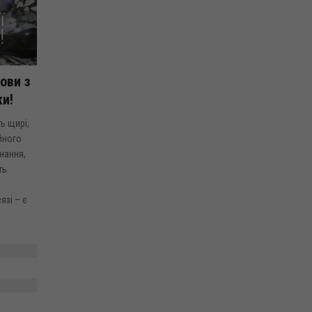
ови з
ки!
ь щирі,
йного
знання,
ть
,
язі – є