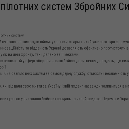
зпілотних систем Збройних С
лотних систем!
технологічніших родів військ української армії, який уже сьогодні формує
 інноваційність та відданість Україні дозволяють ефективно протистояти в
 як на лінії фронту, так і далеко за її межами.
іх технологій у сфері оборони, а ваші бойові досягнення доводять, що сил
рії.
 Сил безпілотних систем за самовіддану службу, стійкість і незламність у
 які віддали своє життя за Україну. Їхній подвиг назавжди залишиться в н
нових успіхів у виконанні бойових завдань та якнайшвидшої Перемоги Украї