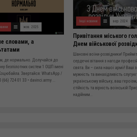
Інші новини
вер. 2024
овини
жов. 2025
Привітання міського гол
не словами, а
Днем військової розвід
ьтатами
Шановні воїни-розвідники! Прийміт
м, де нормально. Долучайся до
сердечні вітання з нагоди професі
ну безпілотних систем 1 ОШП імені
свята. Ви – сила нашої армії! Ваші 
оцюбайла. Звертайся: WhatsApp /
мужність та винахідливість слугую
 (66) 724 01 33 • davinci.army ...
українському війську, ваш героїзм
стійкість та вірність воїнській Прис
надійним...