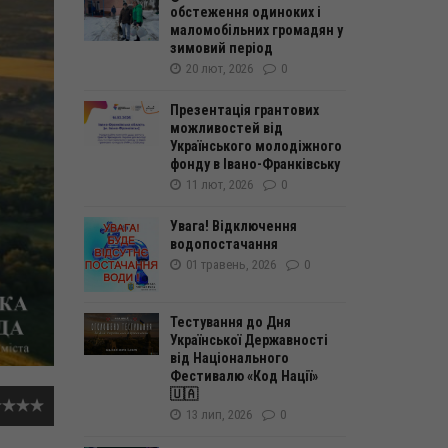
обстеження одиноких і
маломобільних громадян у
зимовий період
20 лют, 2026
0
Презентація грантових
можливостей від
Українського молодіжного
фонду в Івано-Франківську
11 лют, 2026
0
Увага! Відключення
водопостачання
01 травень, 2026
0
Тестування до Дня
Української Державності
від Національного
Фестивалю «Код Нації»
🇺🇦
13 лип, 2026
0