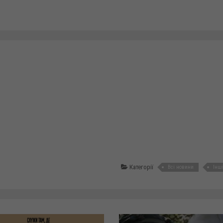
Категорії
Всі новини
Інш