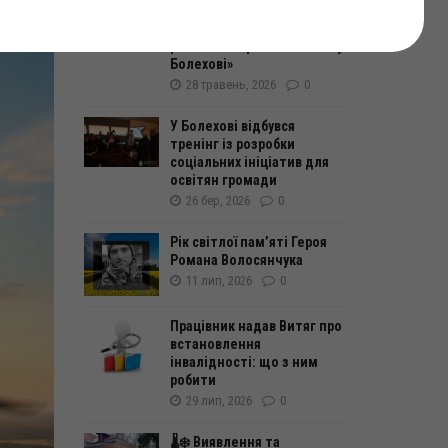
Подяка учасникам
благодійної ярмарки в
рамках «Кобринська ФЕСТ у
Болехові»
28 травень, 2026
0
У Болехові відбувся
тренінг із розробки
соціальних ініціатив для
освітян громади
26 бер, 2026
0
Рік світлої пам’яті Героя
Романа Волосянчука
11 лип, 2026
0
Працівник надав Витяг про
встановлення
інвалідності: що з ним
робити
29 лип, 2026
0
🌡️❄️ Виявлення та