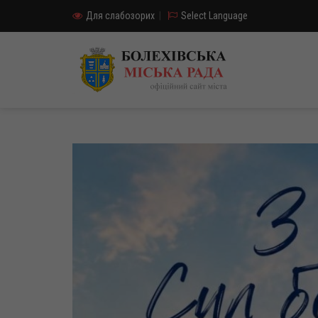
Для слабозорих
|
Select Language