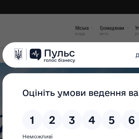
Міська
Громадянам
Уп
влада
міста
ус