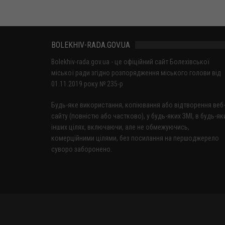
BOLEKHIV-RADA.GOV.UA
Bolekhiv-rada.gov.ua - це офіційний сайт Болехівської
міської ради згідно розпорядження міського голови від
01.11.2019 року № 235-р
Будь-яке використання, копіювання або відтворення веб
сайту (повністю або частково), у будь-яких ЗМІ, в будь-як
інших цілях, включаючи, але не обмежуючись,
комерційними цілями, без посилання на першоджерело
суворо заборонено.