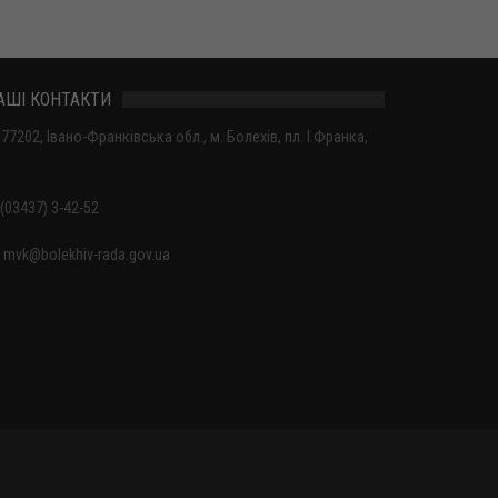
АШІ КОНТАКТИ
77202, Івано-Франківська обл., м. Болехів, пл. І.Франка,
(03437) 3-42-52
mvk@bolekhiv-rada.gov.ua