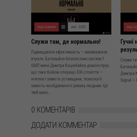
Інші новини
лис. 2025
Інші н
Служи там, де нормально!
Гучні 
резул
Підвищувати ефективність — мінімізувати
втрати. Батальйон безпілотних систем 1
Служи та
ОШП імені Дмитра Коцюбайла демонструє,
Батальйо
що таке бойові операції XXI століття —
Дмитра К
інтелект замість уставщини, технології
Signal — 0
замість необдуманого ризику людьми. Це
твій шанс...
0 КОМЕНТАРІВ
ДОДАТИ КОММЕНТАР