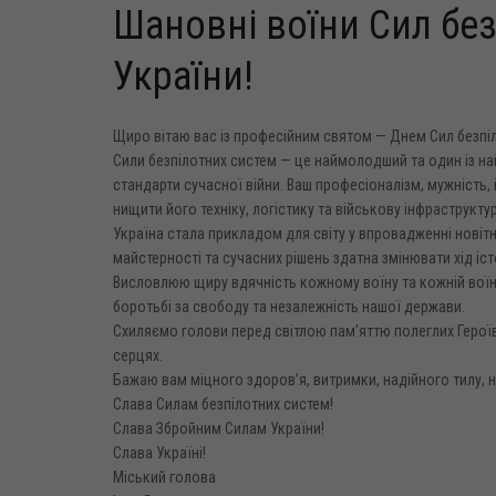
Шановні воїни Сил бе
України!
Щиро вітаю вас із професійним святом — Днем Сил безпі
Сили безпілотних систем — це наймолодший та один із най
стандарти сучасної війни. Ваш професіоналізм, мужність,
нищити його техніку, логістику та військову інфраструктуру
Україна стала прикладом для світу у впровадженні новітн
майстерності та сучасних рішень здатна змінювати хід істо
Висловлюю щиру вдячність кожному воїну та кожній воїнці
боротьбі за свободу та незалежність нашої держави.
Схиляємо голови перед світлою пам’яттю полеглих Героїв,
серцях.
Бажаю вам міцного здоров’я, витримки, надійного тилу, 
Слава Силам безпілотних систем!
Слава Збройним Силам України!
Слава Україні!
Міський голова