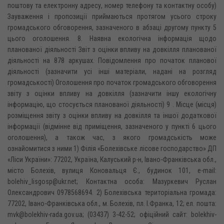
поштову та електронну адресу, номер телефону та контактну особу)
Зауваження і пропозиції приймаються протягом усього строку
громадського обговорення, зазначеного в абзаці другому пункту 5
цього оголошення. 8. Наявна екологічна інформація щодо
планованої діяльності Звіт з оцінки впливу на довкілля планованої
діяльності на 878 аркушах. Повідомлення про початок планової
діяльності (зазначити усі інші матеріали, надані на розгляд
громадськості) Оголошення про початок громадського обговорення
звіту з оцінки впливу на довкілля (зазначити іншу екологічну
інформацію, що стосується планованої діяльності) 9 . Місце (місця)
розміщення звіту з оцінки впливу на довкілля та іншої додаткової
інформації (відмінне від приміщення, зазначеного у пункті 6 цього
оголошення), а також час, з якого громадськість може
ознайомитися з ними 1) Філія «Болехівське лісове господарство» ДП
«Ліси України»: 77202, Україна, Калуський р-н, Івано-Франківська обл.,
місто Болехів, вулиця Коновальця Є., будинок 101, e-mail:
bolehiv_lisgosp@ukr.net; Контактна особа: Мазуркевич Руслан
Олександрович 0978568694. 2) Болехівська територіальна громада:
77202, Івано-Франківська обл., м. Болехів, пл. І.Франка, 12; ел. пошта:
mvk@bolekhiv-rada.gov.ua; (03437) 3-42-52; офіційний сайт: bolekhiv-