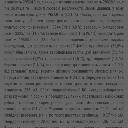
становить 29524,0 га, з яких до лісових земель належить 28828,6 га, у
т.ч. 26393,3 га – вкриті лісовою рослинністю лісові ділянки, у тому
числі лісові культури – 7954,0 га (30,1 %). Розподіл за категоріями
лісів наступний: ліси природоохоронного, наукового, історико-
культурного призначення – 3844,3 га (13,0 %); рекреаційно-оздоровчі
ліси – 3325,1 га (11,3 %); захисні ліси – 2851,1 га (9,7 %); експлуатаційні
ліси – 19503,5 га (66,0 %). Переважаючими деревними видами
(породами), що зростають на території філії є бук лісовий (59,8%),
ялиця біла (14,0%), ялина європейська (9,5%), дуб звичайний (7,6 %),
сосна звичайна (2,2%), граб звичайний (1,8 %), дуб червоний (1,6 %),
береза повисла (1,6 %), всі решта породи становлять разом – 1,9 %
від загальної площі вкритих лісовою рослинністю лісових ділянок.
Площа стиглих насаджень становить 4124,0 га. Середній запас на 1 га
вкритих лісовою рослинністю лісових ділянок стиглих насаджень
становить 258 м3. Обсяг запроектованої ВО «Укрдержліспроект»
розрахункової лісосіки в порядку суцільних, поступових і вибіркових
рубок головного користування для філії «Болехівське лісове
господарство» ДП «Ліси України» щорічно становить 39,20 тис. м3
ліквідної деревини, в т. ч. по господарствах: хвойному – 9,37 тис. м3,
твердолистяному – 28,47 тис. м3, м’яколистяному – 1,36 тис. м3.
Запроектована розрахункова лісосіка відповідає принципам