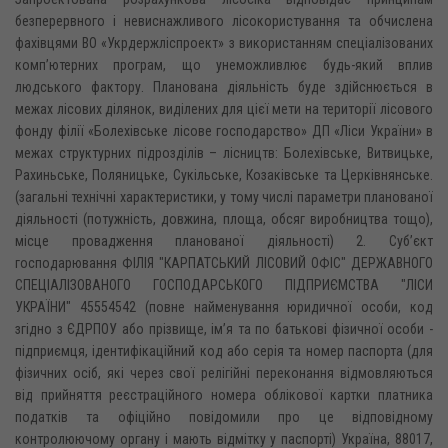
безперервного і невиснажливого лісокористування та обчислена
фахівцями ВО «Укрдержліспроект» з використанням спеціалізованих
комп’ютерних програм, що унеможливлює будь-який вплив
людського фактору. Планована діяльність буде здійснюється в
межах лісових ділянок, виділених для цієї мети на території лісового
фонду філії «Болехівське лісове господарство» ДП «Ліси України» в
межах структурних підрозділів – лісництв: Болехівське, Витвицьке,
Рахиньське, Поляницьке, Сукільське, Козаківське та Церківнянське.
(загальні технічні характеристики, у тому числі параметри планованої
діяльності (потужність, довжина, площа, обсяг виробництва тощо),
місце провадження планованої діяльності) 2. Суб’єкт
господарювання ФІЛІЯ "КАРПАТСЬКИЙ ЛІСОВИЙ ОФІС" ДЕРЖАВНОГО
СПЕЦІАЛІЗОВАНОГО ГОСПОДАРСЬКОГО ПІДПРИЄМСТВА "ЛІСИ
УКРАЇНИ" 45554542 (повне найменування юридичної особи, код
згідно з ЄДРПОУ або прізвище, ім’я та по батькові фізичної особи -
підприємця, ідентифікаційний код або серія та номер паспорта (для
фізичних осіб, які через свої релігійні переконання відмовляються
від прийняття реєстраційного номера облікової картки платника
податків та офіційно повідомили про це відповідному
контролюючому органу і мають відмітку у паспорті) Україна, 88017,