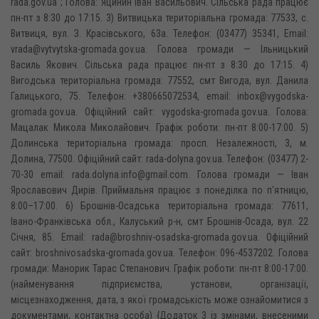
rada.gov.ua ; Голова: Яцинин Іван Васильович. Сільська рада працює
пн-пт з 8:30 до 17:15. 3) Витвицька територіальна громада: 77533, с.
Витвиця, вул. З. Красівського, 63а. Телефон: (03477) 35341, Email:
vrada@vytvytska-gromada.gov.ua. Голова громади — Ільницький
Василь Якович. Сільська рада працює пн-пт з 8:30 до 17:15. 4)
Вигодська територіальна громада: 77552, смт Вигода, вул. Данила
Галицького, 75. Телефон: +380665072534, email: inbox@vygodska-
gromada.gov.ua. Офіційний сайт: vygodska-gromada.gov.ua. Голова:
Мацалак Микола Миколайович. Графік роботи: пн-пт 8:00-17:00. 5)
Долинська територіальна громада: просп. Незалежності, 3, м.
Долина, 77500. Офіційний сайт: rada-dolyna.gov.ua. Телефон: (03477) 2-
70-30 email: rada.dolyna.info@gmail.com. Голова громади — Іван
Ярославович Дирів. Приймальня працює з понеділка по п'ятницю,
8:00–17:00. 6) Брошнів-Осадська територіальна громада: 77611,
Івано-Франківська обл., Калуський р-н, смт Брошнів-Осада, вул. 22
Січня, 85. Email: rada@broshniv-osadska-gromada.gov.ua. Офіційний
сайт: broshnivosadska-gromada.gov.ua. Телефон: 096-4537202. Голова
громади: Манорик Тарас Степанович. Графік роботи: пн-пт 8:00-17:00.
(найменування підприємства, установи, організації,
місцезнаходження, дата, з якої громадськість може ознайомитися з
документами, контактна особа) {Додаток 3 із змінами, внесеними