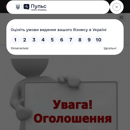
Для слабозорих
|
Select Language