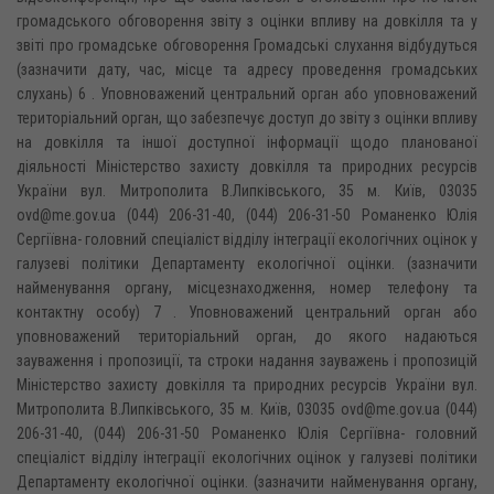
громадського обговорення звіту з оцінки впливу на довкілля та у
звіті про громадське обговорення Громадські слухання відбудуться
(зазначити дату, час, місце та адресу проведення громадських
слухань) 6 . Уповноважений центральний орган або уповноважений
територіальний орган, що забезпечує доступ до звіту з оцінки впливу
на довкілля та іншої доступної інформації щодо планованої
діяльності Міністерство захисту довкілля та природних ресурсів
України вул. Митрополита В.Липківського, 35 м. Київ, 03035
ovd@me.gov.ua (044) 206-31-40, (044) 206-31-50 Романенко Юлія
Сергіївна- головний спеціаліст відділу інтеграції екологічних оцінок у
галузеві політики Департаменту екологічної оцінки. (зазначити
найменування органу, місцезнаходження, номер телефону та
контактну особу) 7 . Уповноважений центральний орган або
уповноважений територіальний орган, до якого надаються
зауваження і пропозиції, та строки надання зауважень і пропозицій
Міністерство захисту довкілля та природних ресурсів України вул.
Митрополита В.Липківського, 35 м. Київ, 03035 ovd@me.gov.ua (044)
206-31-40, (044) 206-31-50 Романенко Юлія Сергіївна- головний
спеціаліст відділу інтеграції екологічних оцінок у галузеві політики
Департаменту екологічної оцінки. (зазначити найменування органу,