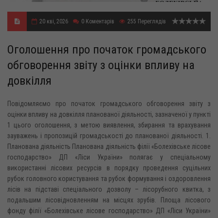
20 кві, 2026
0
Коментарів
255
Переглядів
Оголошення про початок громадського
обговорення звіту з оцінки впливу на
довкілля
Повідомляємо про початок громадського обговорення звіту з
оцінки впливу на довкілля планованої діяльності, зазначеної у пункті
1 цього оголошення, з метою виявлення, збирання та врахування
зауважень і пропозицій громадськості до планованої діяльності. 1.
Планована діяльність Планована діяльність філії «Болехівське лісове
господарство» ДП «Ліси України» полягає у спеціальному
використанні лісових ресурсів в порядку проведення суцільних
рубок головного користування та рубок формування і оздоровлення
лісів на підставі спеціального дозволу – лісорубного квитка, з
подальшим лісовідновленням на місцях зрубів. Площа лісового
фонду філії «Болехівське лісове господарство» ДП «Ліси України»