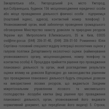
Закарпатська обл., Ужгородський р-н, місто Ужгород,
вул.Собранецька, будинок 156 місцезнаходження юридичної особи
або місце провадження діяльності фізичної особи - підприємця
(поштовий індекс, адреса), контактний номер телефону) 3.
Уповноважений орган, який забезпечує проведення громадського
обговорення Міністерство захисту довкілля та природних ресурсів
України вул. Митрополита В.Липківського, 35 м. Київ, 03035
ovd@me.gov.ua (044) 206-31-40, (044) 206-31-50 Романенко Юлія
Сергіївна- головний спеціаліст відділу інтеграції екологічних оцінок у
галузеві політики Департаменту екологічної оцінки. (найменування
уповноваженого органу, місцезнаходження, номер телефону та
контактна особа) 4. Процедура прийняття рішення про провадження
планованої діяльності та орган, який розглядатиме результати
оцінки впливу на довкілля Відповідно до законодавства рішенням
про провадження планованої діяльності будуть спеціальні дозволи
на використання лісових ресурсів, що видаються Західним
міжрегіональним управлінням лісового та мисливського
господарства- лісорубні квитки (вид рішення про провадження
планованої діяльності, орган, уповноважений його видавати
нормативний документ, що передбачає його видачу) 5. Строки,