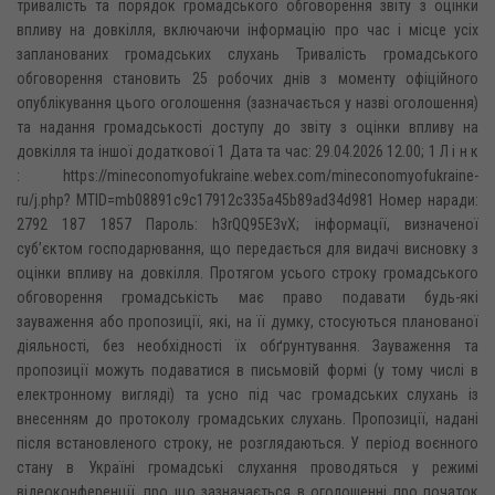
тривалість та порядок громадського обговорення звіту з оцінки
впливу на довкілля, включаючи інформацію про час і місце усіх
запланованих громадських слухань Тривалість громадського
обговорення становить 25 робочих днів з моменту офіційного
опублікування цього оголошення (зазначається у назві оголошення)
та надання громадськості доступу до звіту з оцінки впливу на
довкілля та іншої додаткової 1 Дата та час: 29.04.2026 12.00; 1 Л і н к
: https://mineconomyofukraine.webex.com/mineconomyofukraine-
ru/j.php? MTID=mb08891c9c17912c335a45b89ad34d981 Номер наради:
2792 187 1857 Пароль: h3rQQ95E3vX; інформації, визначеної
суб’єктом господарювання, що передається для видачі висновку з
оцінки впливу на довкілля. Протягом усього строку громадського
обговорення громадськість має право подавати будь-які
зауваження або пропозиції, які, на її думку, стосуються планованої
діяльності, без необхідності їх обґрунтування. Зауваження та
пропозиції можуть подаватися в письмовій формі (у тому числі в
електронному вигляді) та усно під час громадських слухань із
внесенням до протоколу громадських слухань. Пропозиції, надані
після встановленого строку, не розглядаються. У період воєнного
стану в Україні громадські слухання проводяться у режимі
відеоконференції, про що зазначається в оголошенні про початок