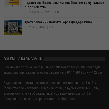
надаються Болехівським комбінатом комунальних
підприємств»
15 травень, 2026
0
Треті роковини пам’яті Героя Федора Рима
20 лип, 2026
0
BOLEKHIV-RADA.GOV.UA
Bolekhiv-rada.gov.ua - це офіційний сайт Болехівської міської ради
згідно розпорядження міського голови від 01.11.2019 року № 235-р
Будь-яке використання, копіювання або відтворення веб-сайту
(повністю або частково), у будь-яких ЗМІ, в будь-яких інших цілях,
включаючи, але не обмежуючись, комерційними цілями, без
посилання на першоджерело суворо заборонено.