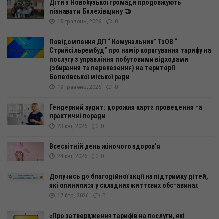
Діти з Новобузької громади продовжують
пізнавати Болехівщину 🤝
15 травень, 2026
0
Повідомлення ДП “ Комунальник” ТзОВ “
Стрийсільрембуд” про намір коригування тарифу на
послугу з управління побутовими відходами
(збирання та перевезення) на території
Болехівської міської ради
19 травень, 2026
0
Гендерний аудит: дорожня карта проведення та
практичні поради
23 кві, 2026
0
Всесвітній день жіночого здоров’я
24 кві, 2026
0
Долучись до благодійної акції на підтримку дітей,
які опинилися у складних життєвих обставинах
17 бер, 2026
0
«Про затвердження тарифів на послуги, які