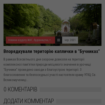
Новини відділу ЖКГ, будівництва, транспорту, екології та благоустрою
чер. 2021
Впорядкували територію каплички в "Бучниках"
В рамках Всесвітнього дня охорони довкілля на території
комплексної пам'ятки природи місцевого значення в урочищі
"Бучники" проведено заходи з благоустрою території. З
благословення та безпоседньої участі настоятеля храму УГКЦ Св.
Великомучениці...
0 КОМЕНТАРІВ
ДОДАТИ КОММЕНТАР