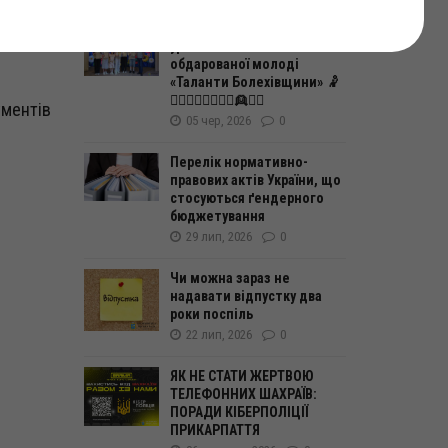
У Болехові відбулося
їни,
урочисте свято
обдарованої молоді
«Таланти Болехівщини» 🤾
🤸‍♂️🧍‍♀️🧍‍♂️🤽‍♂️👱👱‍♀️
ументів
05 чер, 2026
0
Перелік нормативно-
правових актів України, що
стосуються ґендерного
бюджетування
29 лип, 2026
0
Чи можна зараз не
надавати відпустку два
роки поспіль
22 лип, 2026
0
ЯК НЕ СТАТИ ЖЕРТВОЮ
ТЕЛЕФОННИХ ШАХРАЇВ:
ПОРАДИ КІБЕРПОЛІЦІЇ
ПРИКАРПАТТЯ