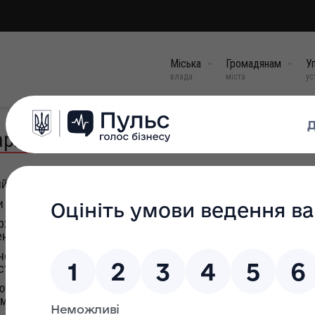
Міська
Громадянам
Уп
влада
міста
ус
рхівного відділу
й фонд та архівні установи"
и
хівними установами запитів юридичних та фізичних осіб н
ння архівних довідок (копій, витягів)
вного зберігання документів у державних органах, органах
вах, в установах і організаціях"
ться під час діяльності державних органів та органів місц
ств та організацій, із зазначенням строків зберігання док