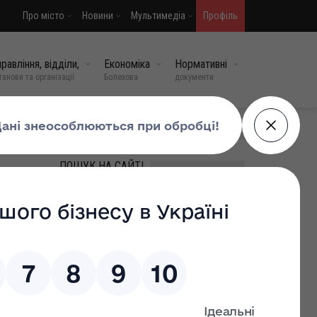
Про місто
Новини
Мультимедіа
Профіль
равління, відділи,
Економіка
Нормативні
танови та організації
Болехова
документи
МИ У СОЦМЕРЕЖАХ
ПОШУК НА САЙТІ
а
ВИПАДКОВІ НОВИНИ
26 лютого – День спротиву
окупації Автономної
Республіки Крим та міста
евого
Севастополя
ументів
26 лют, 2026
0