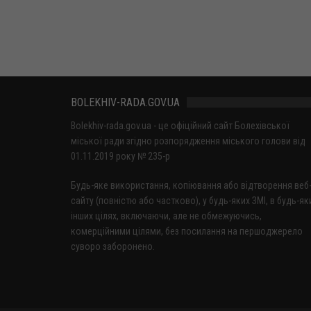
BOLEKHIV-RADA.GOV.UA
Bolekhiv-rada.gov.ua - це офіційний сайт Болехівської
міської ради згідно розпорядження міського голови від
01.11.2019 року № 235-р
Будь-яке використання, копіювання або відтворення веб
сайту (повністю або частково), у будь-яких ЗМІ, в будь-як
інших цілях, включаючи, але не обмежуючись,
комерційними цілями, без посилання на першоджерело
суворо заборонено.