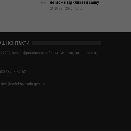
не може відкликати заяву
20 кві, 2026
0
АШІ КОНТАКТИ
77202, Івано-Франківська обл., м. Болехів, пл. І.Франка,
(03437) 3-42-52
mvk@bolekhiv-rada.gov.ua