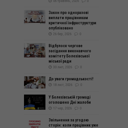
06 травень, 2026
0
Закон про одноразові
виплати працівникам
критичної інфраструктури
опубліковано
26 бер, 2026
0
Відбулося чергове
засідання виконавчого
комітету Болехівської
міської ради
30 лип, 2026
0
До уваги громадськості!
18 лют, 2026
0
У Болехівській громаді
оголошено Дні жалоби
17 чер, 2026
0
Звільнення за угодою
сторін: коли працівник уже