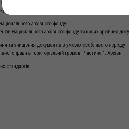
раїни. Інструкція
кументів соціально-правового характеру для громадян Укра
Національного архівного фонду
тів Національного архівного фонду та інших архівних док
ання та знищення документів в умовах особливого періоду
вної справи в територіальній громаді. Частина 1. Архівні
их стандартів