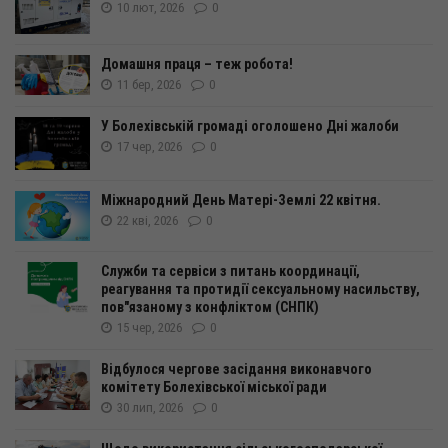
10 лют, 2026
0
Домашня праця – теж робота!
11 бер, 2026
0
У Болехівській громаді оголошено Дні жалоби
17 чер, 2026
0
Міжнародний День Матері-Землі 22 квітня.
22 кві, 2026
0
Служби та сервіси з питань координації,
реагування та протидії сексуальному насильству,
пов"язаному з конфліктом (СНПК)
15 чер, 2026
0
Відбулося чергове засідання виконавчого
комітету Болехівської міської ради
30 лип, 2026
0