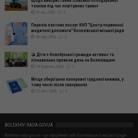
Щодо використання сільськогосподарської
техніки під час повітряних тривог
01 кві, 2026
0
Перелік платних послуг КНП "Центр первинної
медичної допомоги" Болехівської міської ради
04 чер, 2026
0
🤝 Діти з Новобузької громади активно та
пізнавально провели день на Болехівщині
14 травень, 2026
0
Місце зберігання паперової трудової книжки, у
тому числі після сканування
17 лют, 2026
0
BOLEKHIV-RADA.GOV.UA
Bolekhiv-rada.gov.ua - це офіційний сайт Болехівської міської ради