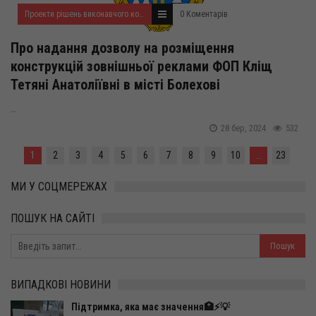
Проекти рішень виконавчого комітету на березень 2024 року
0 Коментарів
Про надання дозволу на розміщення
конструкцій зовнішньої реклами ФОП Кліщ
Тетяні Анатоліївні в місті Болехові
...
28 бер, 2024
532
1
2
3
4
5
6
7
8
9
10
...
23
МИ У СОЦМЕРЕЖАХ
ПОШУК НА САЙТІ
ВИПАДКОВІ НОВИНИ
Підтримка, яка має значення🏥⚡️💡