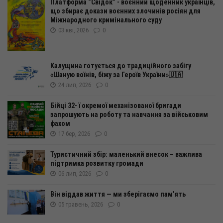
Платформа “Свідок” - воєнний щоденник українців,
що збирає докази воєнних злочинів росіян для
Міжнародного кримінального суду
03 кві, 2026
0
Калущина готується до традиційного забігу
«Шаную воїнів, біжу за Героїв України»🇺🇦
24 лип, 2026
0
Бійці 32- ї окремої механізованої бригади
запрошують на роботу та навчання за військовим
фахом
17 бер, 2026
0
Туристичний збір: маленький внесок – важлива
підтримка розвитку громади
06 лип, 2026
0
Він віддав життя — ми зберігаємо пам’ять
05 травень, 2026
0