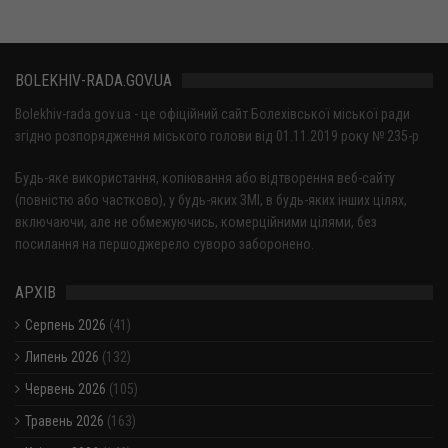
BOLEKHIV-RADA.GOV.UA
Bolekhiv-rada.gov.ua - це офіційний сайт Болехівської міської ради
згідно розпорядження міського голови від 01.11.2019 року № 235-р
Будь-яке використання, копіювання або відтворення веб-сайту
(повністю або частково), у будь-яких ЗМІ, в будь-яких інших цілях,
включаючи, але не обмежуючись, комерційними цілями, без
посилання на першоджерело суворо заборонено.
АРХІВ
Серпень 2026
(41)
Липень 2026
(132)
Червень 2026
(105)
Травень 2026
(163)