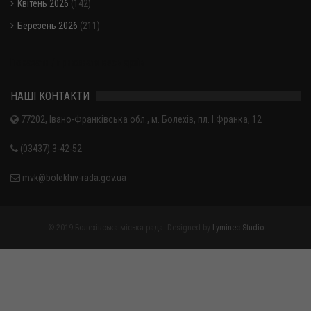
Квітень 2026
(142)
Березень 2026
(211)
Показати / приховати весь архів
НАШІ КОНТАКТИ
77202, Івано-Франківська обл., м. Болехів, пл. І.Франка, 12
(03437) 3-42-52
mvk@bolekhiv-rada.gov.ua
© 2019 Болехівська міська рада. Designed by
Lyminec Studio