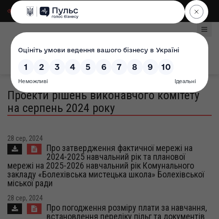
Для слабозорих
|
Select Language
Проекти рішень виконавчого комітету
на серпень 2024 року
28 сер, 2024
Про затвердження фактичної мережі на
2024-2025 навчальний рік та планової
мережі на 2025-2026 навчальний рік Комунального
закладу «Болехівська мистецька школа» Болехівської
міської ради
28 сер, 2024
Про погодження розміру плати за навчання,
встановлення переліку пільг та документів