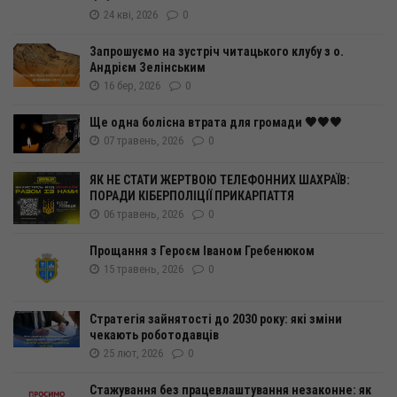
24 кві, 2026
0
Запрошуємо на зустріч читацького клубу з о.
Андрієм Зелінським
16 бер, 2026
0
Ще одна болісна втрата для громади 🖤🖤🖤
07 травень, 2026
0
ЯК НЕ СТАТИ ЖЕРТВОЮ ТЕЛЕФОННИХ ШАХРАЇВ:
ПОРАДИ КІБЕРПОЛІЦІЇ ПРИКАРПАТТЯ
06 травень, 2026
0
Прощання з Героєм Іваном Гребенюком
15 травень, 2026
0
Стратегія зайнятості до 2030 року: які зміни
чекають роботодавців
25 лют, 2026
0
Стажування без працевлаштування незаконне: як