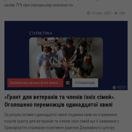
склав 71% при середньому значенні по...
10 лип, 2025
690
Болехівська міська філія Івано-Франківського ОЦЗ
0 Коментарів
«Грант для ветеранів та членів їхніх сімей».
Оголошено переможців одинадцятої хвилі
За результатами одинадцятої хвилі подання заяв на отримання
коштів гранту для ветеранів та членів їхніх сімей ще 6 заявників з
Прикарпаття отримали позитивне рішення Державного центру