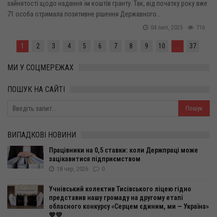
зайнятості щодо надання їм коштів гранту. Так, від початку року вже
71 особа отримала позитивне рішення Державного...
04 лип, 2025
716
1
2
3
4
5
6
7
8
9
10
...
37
МИ У СОЦМЕРЕЖАХ
ПОШУК НА САЙТІ
ВИПАДКОВІ НОВИНИ
Працівники на 0,5 ставки: коли Держпраці може
зацікавитися підприємством
18 чер, 2026
0
Учнівський колектив Тисівського ліцею гідно
представив нашу громаду на другому етапі
обласного конкурсу «Серцем єдиним, ми — Україна»
💙💛