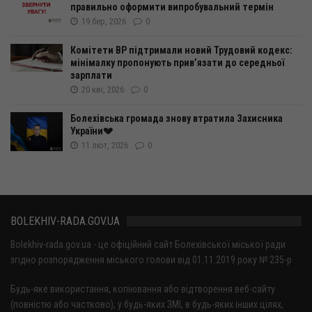
правильно оформити випробувальний термін
19 бер, 2026
0
Комітети ВР підтримали новий Трудовий кодекс:
мінімалку пропонують прив’язати до середньої
зарплати
20 кві, 2026
0
Болехівська громада знову втратила Захисника
України💔
11 лют, 2026
0
BOLEKHIV-RADA.GOV.UA
Bolekhiv-rada.gov.ua - це офіційний сайт Болехівської міської ради
згідно розпорядження міського голови від 01.11.2019 року № 235-р
Будь-яке використання, копіювання або відтворення веб-сайту
(повністю або частково), у будь-яких ЗМІ, в будь-яких інших цілях,