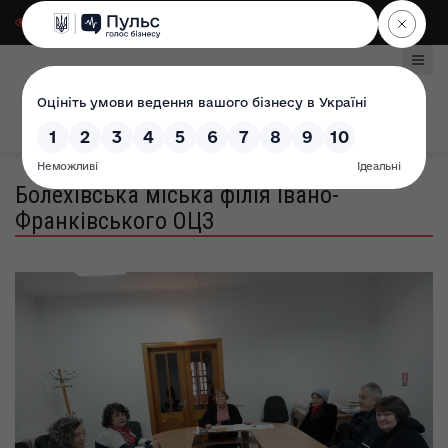
Для слабозорих
|
Select Language
Болехівська міська філія Івано-
Франківського ОЦЗ