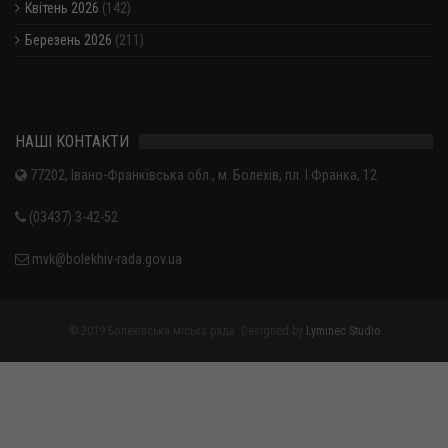
Квітень 2026
(142)
Березень 2026
(211)
Показати / приховати весь архів
НАШІ КОНТАКТИ
77202, Івано-Франківська обл., м. Болехів, пл. І.Франка, 12
(03437) 3-42-52
mvk@bolekhiv-rada.gov.ua
© 2019 Болехівська міська рада. Designed by
Lyminec Studio