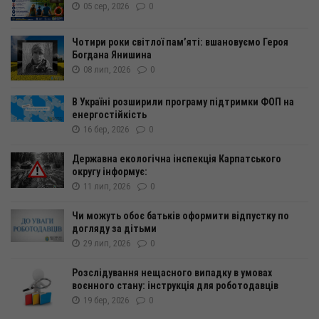
05 сер, 2026
0
Чотири роки світлої пам’яті: вшановуємо Героя
Богдана Янишина
08 лип, 2026
0
В Україні розширили програму підтримки ФОП на
енергоcтійкість
16 бер, 2026
0
Державна екологічна інспекція Карпатського
округу інформує:
11 лип, 2026
0
Чи можуть обоє батьків оформити відпустку по
догляду за дітьми
29 лип, 2026
0
Розслідування нещасного випадку в умовах
воєнного стану: інструкція для роботодавців
19 бер, 2026
0