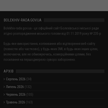
BOLEKHIV-RADA.GOV.UA
Bolekhiv-rada.gov.ua - це офіційний сайт Болехівської міської ради
згідно розпорядження міського голови від 01.11.2019 року № 235-р
Будь-яке використання, копіювання або відтворення веб-сайту
(повністю або частково), у будь-яких ЗМІ, в будь-яких інших цілях,
включаючи, але не обмежуючись, комерційними цілями, без
посилання на першоджерело суворо заборонено.
АРХІВ
Серпень 2026
(34)
Липень 2026
(132)
Червень 2026
(105)
Травень 2026
(163)