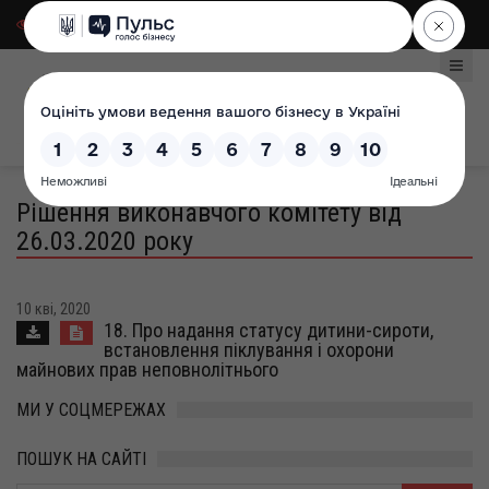
Для слабозорих
|
Select Language
Рішення виконавчого комітету від
26.03.2020 року
10 кві, 2020
18. Про надання статусу дитини-сироти,
встановлення піклування і охорони
майнових прав неповнолітнього
МИ У СОЦМЕРЕЖАХ
ПОШУК НА САЙТІ