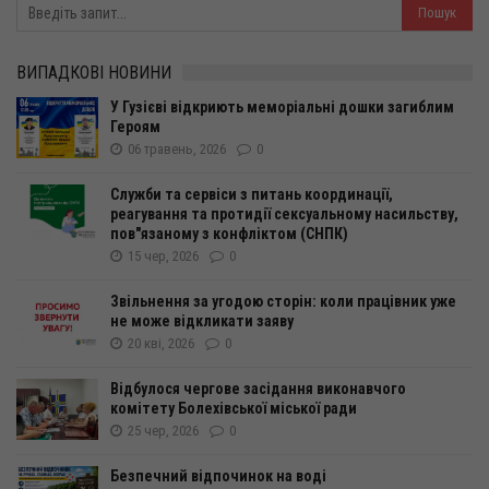
ВИПАДКОВІ НОВИНИ
У Гузієві відкриють меморіальні дошки загиблим
Героям
06 травень, 2026
0
Служби та сервіси з питань координації,
реагування та протидії сексуальному насильству,
пов"язаному з конфліктом (СНПК)
15 чер, 2026
0
Звільнення за угодою сторін: коли працівник уже
не може відкликати заяву
20 кві, 2026
0
Відбулося чергове засідання виконавчого
комітету Болехівської міської ради
25 чер, 2026
0
Безпечний відпочинок на воді