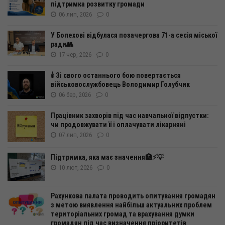
підтримка розвитку громади
06 лип, 2026
0
У Болехові відбулася позачергова 71-а сесія міської
ради👥
17 чер, 2026
0
🕯️ Зі свого останнього бою повертається
військовослужбовець Володимир Голубчик
06 бер, 2026
0
Працівник захворів під час навчальної відпустки:
чи продовжувати її і оплачувати лікарняні
07 лип, 2026
0
Підтримка, яка має значення🏥⚡️💡
10 лют, 2026
0
Рахункова палата проводить опитування громадян
з метою виявлення найбільш актуальних проблем
територіальних громад та врахування думки
громадян під час визначення пріоритетів