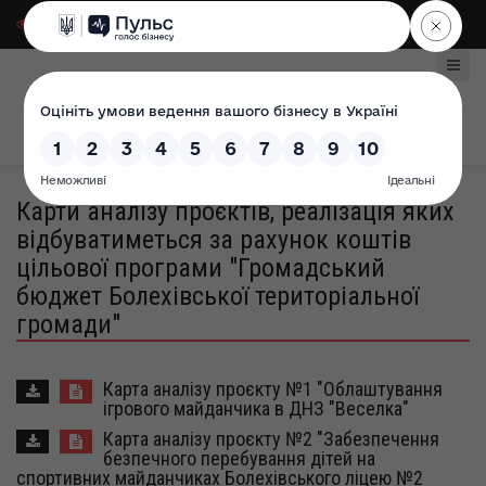
Для слабозорих
|
Select Language
Карти аналізу проєктів, реалізація яких
відбуватиметься за рахунок коштів
цільової програми "Громадський
бюджет Болехівської територіальної
громади"
Карта аналізу проєкту №1 "Облаштування
ігрового майданчика в ДНЗ "Веселка"
Карта аналізу проєкту №2 "Забезпечення
безпечного перебування дітей на
спортивних майданчиках Болехівського ліцею №2