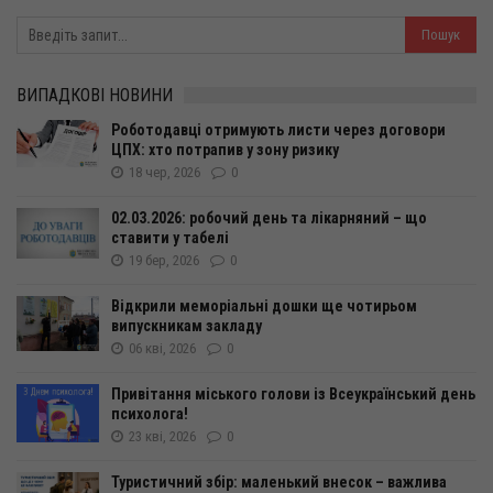
ВИПАДКОВІ НОВИНИ
Роботодавці отримують листи через договори
ЦПХ: хто потрапив у зону ризику
18 чер, 2026
0
02.03.2026: робочий день та лікарняний – що
ставити у табелі
19 бер, 2026
0
Відкрили меморіальні дошки ще чотирьом
випускникам закладу
06 кві, 2026
0
Привітання міського голови із Всеукраїнський день
психолога!
23 кві, 2026
0
Туристичний збір: маленький внесок – важлива