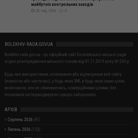
майбутніх контрольних заходів
02 чер, 2026
0
BOLEKHIV-RADA.GOV.UA
Bolekhiv-rada.gov.ua - це офіційний сайт Болехівської міської ради
згідно розпорядження міського голови від 01.11.2019 року № 235-р
Будь-яке використання, копіювання або відтворення веб-сайту
(повністю або частково), у будь-яких ЗМІ, в будь-яких інших цілях,
включаючи, але не обмежуючись, комерційними цілями, без
посилання на першоджерело суворо заборонено.
АРХІВ
Серпень 2026
(41)
Липень 2026
(132)