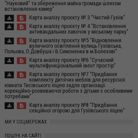
"Науковий" та збереження майна громади шляхом
встановлення камер"
Карта аналізу проєкту № 3 "Чистий Гузіїв"
Карта аналізу проєкту № 4 "Встановлення
антивандальних лавочок у міському парку"
Карта аналізу проєкту №5 "Відновлення
вуличного освітлення вулиць Гузіївська,
Польова, О.Довбуша і В.Симоненка в м.Болехові"
Карта аналізу проєкту №6 "Сучасний
мультифункціональний івент простір"
Карта аналізу проєкту №7 "Придбання
комплекту дитячих меблів для ресурсної
кімнати Тисівського ліцею задля організації
корекційно-розвиваючої роботи з дітьми з особливими
потребами"
Карта аналізу проєкту №8 "Придбання
секційної огорожі для Гузіївського ліцею"
МИ У СОЦМЕРЕЖАХ
ПОШУК НА САЙТІ