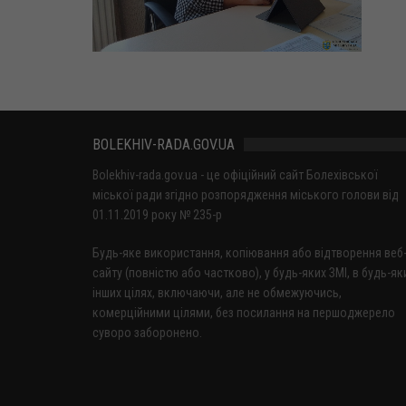
BOLEKHIV-RADA.GOV.UA
Bolekhiv-rada.gov.ua - це офіційний сайт Болехівської
міської ради згідно розпорядження міського голови від
01.11.2019 року № 235-р
Будь-яке використання, копіювання або відтворення веб
сайту (повністю або частково), у будь-яких ЗМІ, в будь-як
інших цілях, включаючи, але не обмежуючись,
комерційними цілями, без посилання на першоджерело
суворо заборонено.