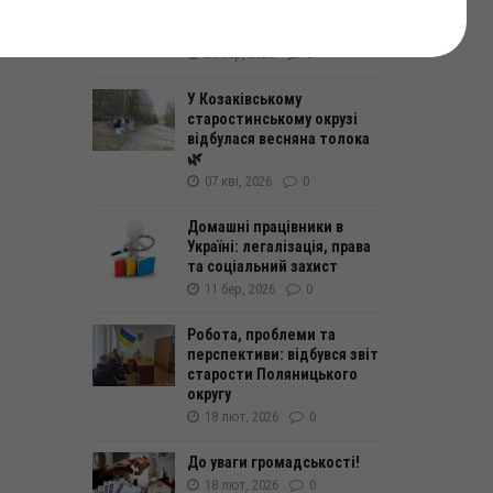
Пам’ять, що житиме
вічно…💙💛
20 бер, 2026
0
У Козаківському
старостинському окрузі
відбулася весняна толока
🌿
07 кві, 2026
0
Домашні працівники в
Україні: легалізація, права
та соціальний захист
11 бер, 2026
0
Робота, проблеми та
перспективи: відбувся звіт
старости Поляницького
округу
18 лют, 2026
0
До уваги громадськості!
18 лют, 2026
0