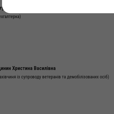
урмак Лілія Ігорівна
ухгалтерка)
инин Христина Василівна
ахівчиня із супроводу ветеранів та демобілізованих осіб)