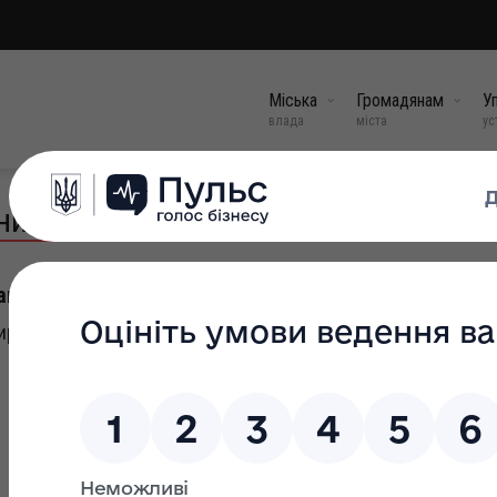
Міська
Громадянам
Уп
влада
міста
ус
их служб для сім'ї, дітей та молоді
аночко Наталія Володимирівна
иректорка)