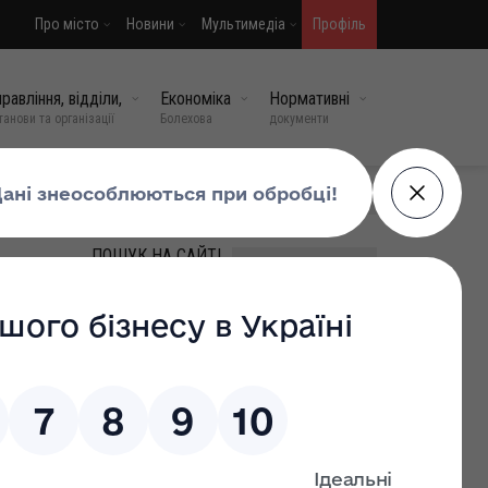
Про місто
Новини
Мультимедіа
Профіль
равління, відділи,
Економіка
Нормативні
танови та організації
Болехова
документи
МИ У СОЦМЕРЕЖАХ
ПОШУК НА САЙТІ
ВИПАДКОВІ НОВИНИ
Чи можна піти у відпустку,
не відпрацювавши 6
місяців
17 лют, 2026
0