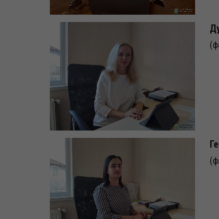
Ду
(ф
Ге
(ф