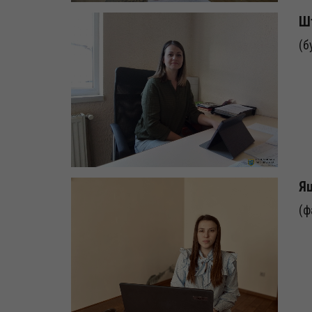
Шт
(б
Яц
(ф