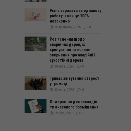
Різна зарплата за однакову
роботу: коли це 100%
незаконно
26 травень, 2026
0
Роз’яснення щодо
аварійних дерев, їх
кронування та вчасне
звернення про аварійні і
сухостійні дерева
18 лют, 2026
0
Триває звітування старост
у громаді
13 лют, 2026
0
Опитування для закладів
тимчасового розміщення
09 бер, 2026
0