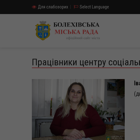
Для слабозорих
|
Select Language
Працівники центру соціальн
Ів
(д