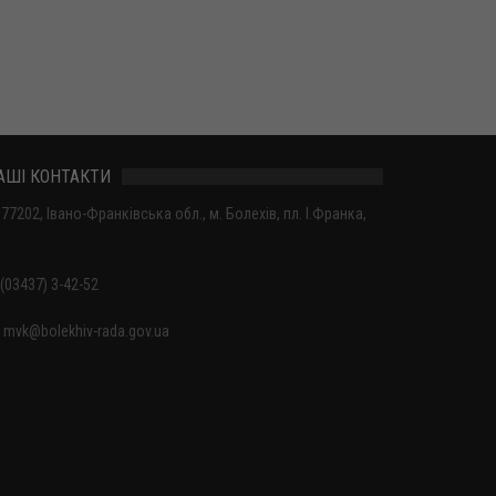
АШІ КОНТАКТИ
77202, Івано-Франківська обл., м. Болехів, пл. І.Франка,
(03437) 3-42-52
mvk@bolekhiv-rada.gov.ua