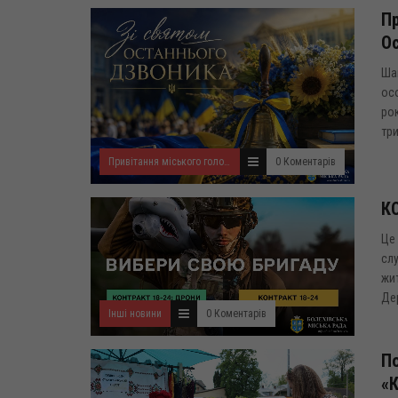
Пр
О
Шан
ос
рок
три
Привітання міського голови
0 Коментарів
КО
Це 
слу
жит
Дер
Інші новини
0 Коментарів
По
«К