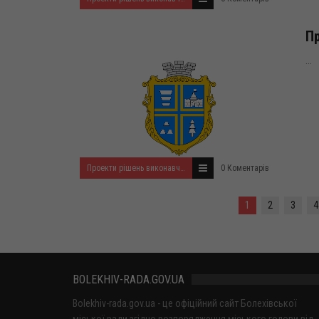
Пр
...
Проекти рішень виконавчого комітету на травень 2026 року
0 Коментарів
1
2
3
4
BOLEKHIV-RADA.GOV.UA
Bolekhiv-rada.gov.ua - це офіційний сайт Болехівської
міської ради згідно розпорядження міського голови від