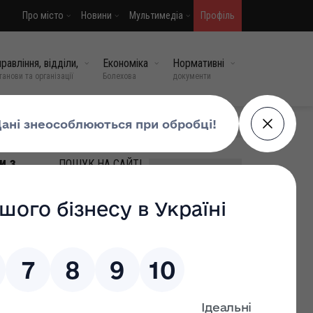
Про місто
Новини
Мультимедіа
Профіль
равління, відділи,
Економіка
Нормативні
танови та організації
Болехова
документи
МИ У СОЦМЕРЕЖАХ
и з
ПОШУК НА САЙТІ
ВИПАДКОВІ НОВИНИ
6
20
Чи має витяг з Реєстру
територіальної громади
термін дії?
26 чер, 2026
0