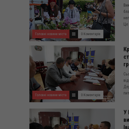
Вик
бл
неп
Це 
Головні новини міста
0 Коментарів
Кр
ст
г
Сьо
від
Де
пит
Головні новини міста
0 Коментарів
У 
ви
Ів