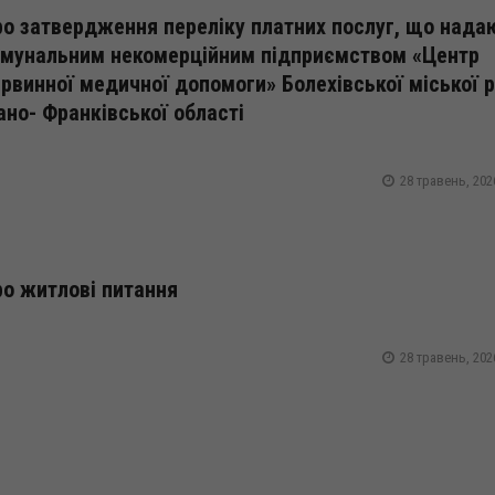
о затвердження переліку платних послуг, що нада
омунальним некомерційним підприємством «Центр
рвинної медичної допомоги» Болехівської міської 
ано- Франківської області
28 травень, 202
о житлові питання
28 травень, 202