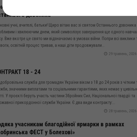
ивітання міського голови Івана Яцинина зі святом
станнього дзвоника
овні учні, вчителі, батьки! Щиро вітаю вас зі святом Останнього дзвоника
обливим і хвилюючим днем, який символізує завершення ще одного навча
у. Вже вкотре це свято ми відзначаємо в умовах війни. Попри всі виклики 
воги, освітній процес тривав, а наші діти продовжували...
29 травень, 2026
НТРАКТ 18 - 24
добровільна служба для громадян України віком з 18 до 24 років з чітким
жби, значними виплатами та соціальними гарантіями, яких немає у цивіль
ті. У проєкті беруть участь частини Збройних Сил, Національної гвардії та
жавної прикордонної служби України. Є два види контракту:...
28 травень, 2026
дяка учасникам благодійної ярмарки в рамках
обринська ФЕСТ у Болехові»