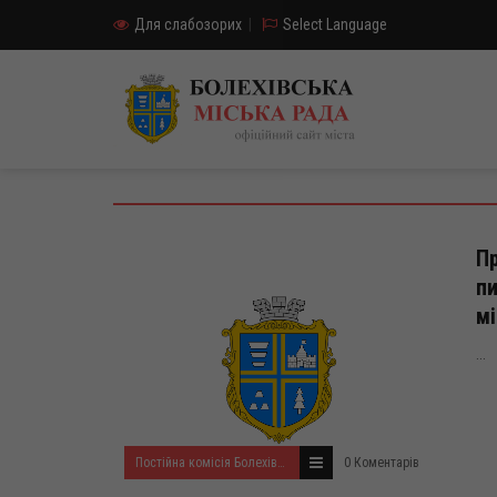
Для слабозорих
|
Select Language
Пр
пи
мі
...
Постійна комісія Болехівської міської ради з питань планування, бюджету, регуляторної політики, місцевих податків і зборів
0 Коментарів