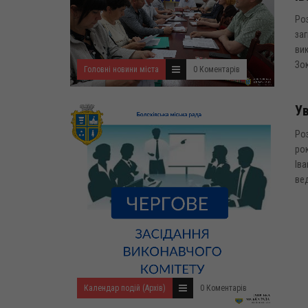
Роз
заг
вик
Зок
Головні новини міста
0 Коментарів
Ув
Роз
рок
Іва
вед
Календар подій (Архів)
0 Коментарів