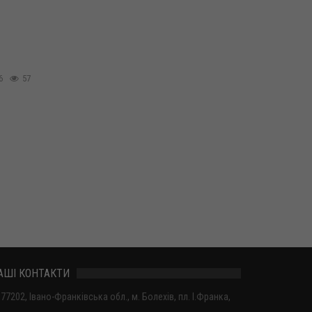
6
57
АШІ КОНТАКТИ
77202, Івано-Франківська обл., м. Болехів, пл. І.Франка,