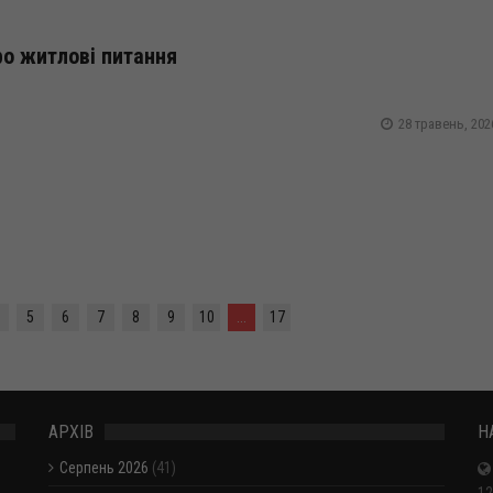
о житлові питання
28 травень, 202
5
6
7
8
9
10
...
17
АРХІВ
Н
Серпень 2026
(41)
12