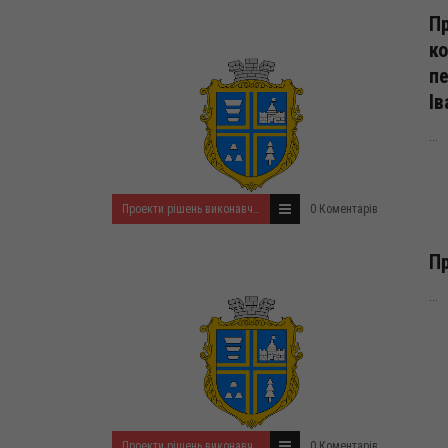
Пр
к
пе
Ів
...
Проекти рішень виконавчого комітету на травень 2026 року
0 Коментарів
Пр
...
Проекти рішень виконавчого комітету на травень 2026 року
0 Коментарів