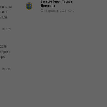
Зустріч Героя Тараса
Домшина
нів, які
15 травень, 2026
0
сники
мади.
169
 2026
ої ради
.Про
215