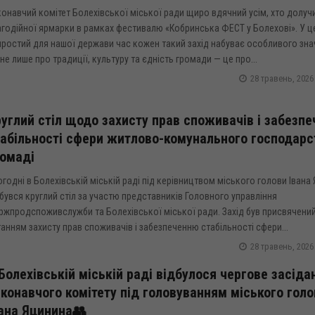
онавчий комітет Болехівської міської ради щиро вдячний усім, хто долуч
агодійної ярмарки в рамках фестивалю «Кобринська ФЕСТ у Болехові». У ц
ростий для нашої держави час кожен такий захід набуває особливого зна
не лише про традиції, культуру та єдність громади — це про...
28 травень, 2026
углий стіл щодо захисту прав споживачів і забезпе
абільності сфери житлово-комунального господарс
ромаді
годні в Болехівській міській раді під керівництвом міського голови Івана
бувся круглий стіл за участю представників Головного управління
ржпродспоживслужби та Болехівської міської ради. Захід був присвячени
анням захисту прав споживачів і забезпеченню стабільності сфери...
28 травень, 2026
Болехівській міській раді відбулося чергове засіда
конавчого комітету під головуванням міського голо
ана Яцинина👥