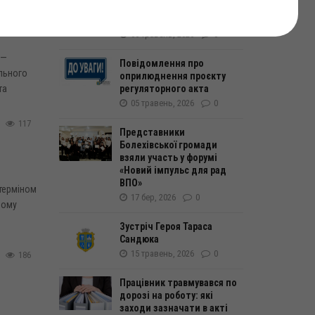
Їхній подвиг — у нашій
пам’яті
06 травень, 2026
0
 —
Повідомлення про
льного
оприлюднення проєкту
регуляторного акта
та
05 травень, 2026
0
117
Представники
Болехівської громади
взяли участь у форумі
«Новий імпульс для рад
ВПО»
 терміном
17 бер, 2026
0
ному
Зустріч Героя Тараса
Сандюка
15 травень, 2026
0
186
Працівник травмувався по
дорозі на роботу: які
заходи зазначати в акті