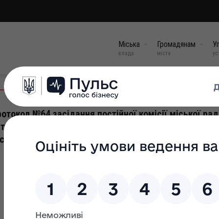
Міська
Громадянам
Уп
влада
міста
ус
отокол №64 засідання постійної комісії міської рад
тань планування, бюджету, регуляторної політики,
сцевих податків і зборів
29 травень, 202