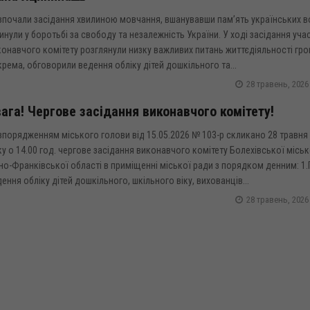
почали засідання хвилиною мовчання, вшанувавши пам’ять українських вої
инули у боротьбі за свободу та незалежність України. У ході засідання уча
онавчого комітету розглянули низку важливих питань життєдіяльності гро
рема, обговорили ведення обліку дітей дошкільного та...
28 травень, 2026
ага! Чергове засідання виконавчого комітету!
порядженням міського голови від 15.05.2026 № 103-р скликано 28 травня
у о 14.00 год. чергове засідання виконавчого комітету Болехівської міськ
но-Франківської області в приміщенні міської ради з порядком денним: 1
ення обліку дітей дошкільного, шкільного віку, вихованців...
28 травень, 2026