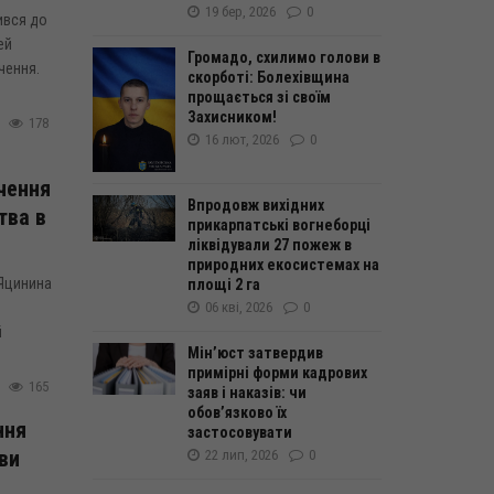
19 бер, 2026
0
ився до
ей
Громадо, схилимо голови в
чення.
скорботі: Болехівщина
прощається зі своїм
Захисником!
178
16 лют, 2026
0
чення
Впродовж вихідних
тва в
прикарпатські вогнеборці
ліквідували 27 пожеж в
природних екосистемах на
 Яцинина
площі 2 га
06 кві, 2026
0
й
Мін’юст затвердив
примірні форми кадрових
165
заяв і наказів: чи
обов’язково їх
ння
застосовувати
ви
22 лип, 2026
0