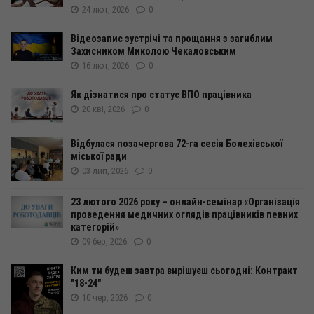
24 лют, 2026
0
Відеозапис зустрічі та прощання з загиблим
Захисником Миколою Чекаловським
16 лют, 2026
0
Як дізнатися про статус ВПО працівника
20 кві, 2026
0
Відбулася позачергова 72-га сесія Болехівської
міської ради
03 лип, 2026
0
23 лютого 2026 року – онлайн-семінар «Організація
проведення медичних оглядів працівників певних
категорій»
09 бер, 2026
0
Ким ти будеш завтра вирішуєш сьогодні: Контракт
"18-24"
10 чер, 2026
0