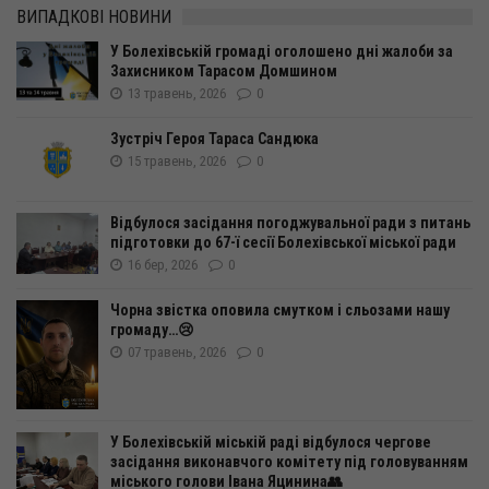
ВИПАДКОВІ НОВИНИ
У Болехівській громаді оголошено дні жалоби за
Захисником Тарасом Домшином
13 травень, 2026
0
Зустріч Героя Тараса Сандюка
15 травень, 2026
0
Відбулося засідання погоджувальної ради з питань
підготовки до 67-ї сесії Болехівської міської ради
16 бер, 2026
0
Чорна звістка оповила смутком і сльозами нашу
громаду…😢
07 травень, 2026
0
У Болехівській міській раді відбулося чергове
засідання виконавчого комітету під головуванням
міського голови Івана Яцинина👥