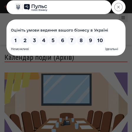
Для слабозорих
|
Select Language
Календар подій (Архів)