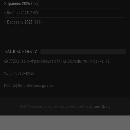
Травень 2026
(163)
Квітень 2026
(142)
Березень 2026
(211)
Показати / приховати весь архів
НАШІ КОНТАКТИ
77202, Івано-Франківська обл., м. Болехів, пл. І.Франка, 12
(03437) 3-42-52
mvk@bolekhiv-rada.gov.ua
© 2019 Болехівська міська рада. Designed by
Lyminec Studio