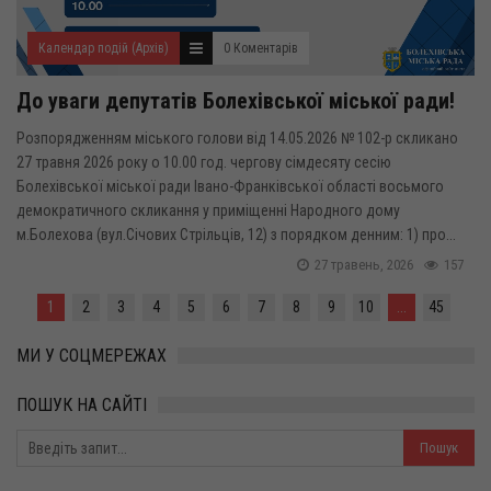
Календар подій (Архів)
0 Коментарів
До уваги депутатів Болехівської міської ради!
Розпорядженням міського голови від 14.05.2026 № 102-р скликано
27 травня 2026 року о 10.00 год. чергову сімдесяту сесію
Болехівської міської ради Івано-Франківської області восьмого
демократичного скликання у приміщенні Народного дому
м.Болехова (вул.Січових Стрільців, 12) з порядком денним: 1) про...
27 травень, 2026
157
1
2
3
4
5
6
7
8
9
10
...
45
МИ У СОЦМЕРЕЖАХ
ПОШУК НА САЙТІ