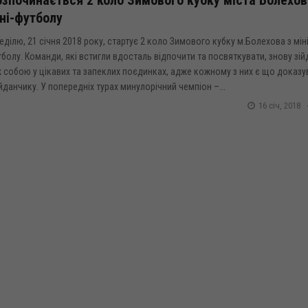
ні-футболу
еділю, 21 січня 2018 року, стартує 2 коло Зимового кубку м.Болехова з мін
болу. Команди, які встигли вдосталь відпочити та посвяткувати, знову зій
 собою у цікавих та запеклих поєдинках, адже кожному з них є що доказу
данчику. У попередніх турах минулорічний чемпіон –...
16 січ, 2018