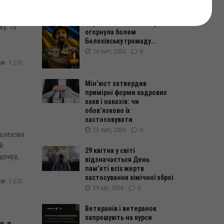
04 сер, 2026
0
Страшна звістка знову
ку. 10
огорнула болем
Болехівську громаду…
14 лип, 2026
0
1 276
Мін’юст затвердив
примірні форми кадрових
заяв і наказів: чи
обов’язково їх
застосовувати
22 лип, 2026
0
.Болехова
й
29 квітня у світі
рніру,
відзначається День
пам’яті всіх жертв
застосування хімічної зброї
1 370
29 кві, 2026
0
Ветеранів і ветеранок
запрошують на курси
а з