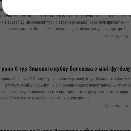
олеглива праця і важкі зусилля болехівських борців не залишились
результатними. Вони показали вельми хороші результати на старті 2018 ро
ня відбувся 25 міжобласий турнір з греко-римської боротьби присвячений
двяним святам в м. Косові. Наші вихованці здобули наступні нагороди: 1...
23 січ, 2018
грано 6 тур Зимового кубку Болехова з міні-футболу
еділю, 21 січня 2018 року, було зіграно черговий, 6 тур, Зимового кубку м
іні-футболу, який, у підсумку, не спричинив жодних перестановок у турнірні
лиці. Першим доконаним фактом пройдешнього туру стало те, що лідери ту
ський Болехів» та міжрічанська «Свіча», синхронно...
22 січ, 2018
зпочинається 2 коло Зимового кубку міста Болехов