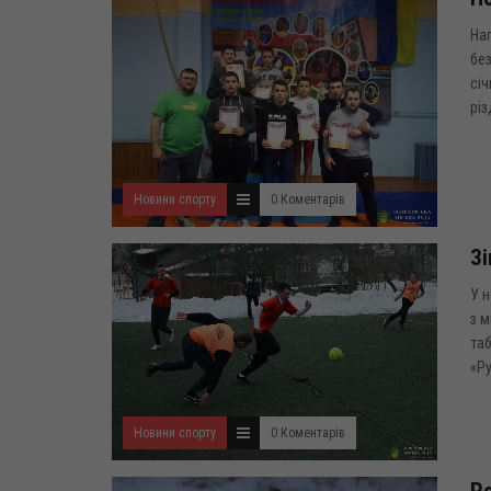
Нап
без
січ
різ
Новини спорту
0 Коментарів
Зі
У н
з м
таб
«Ру
Новини спорту
0 Коментарів
Ро