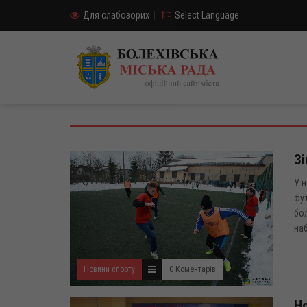
Для слабозорих
|
Select Language
Зі
У н
фут
бол
наб
Новини спорту
0 Коментарів
Но