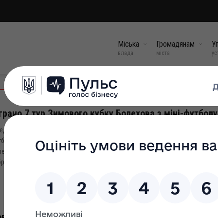
Міська
Громадянам
Уп
влада
міста
ус
грано 7 тур Зимового кубку Болехова з міні-футболу
еділю, 28 січня 2018 року було зіграно 7 тур Зимового кубку м.Болехова з м
болу, у якому гузіївське «Динамо» виявилося сильнішим за ФК «Станківці»
ехівська «Юність», ведучи у першому таймі з рахунком 3:0, дозволила, у пі
рати чергові 3 очки недавньому аутсайдеру турніру з...
29 січ, 2018
ві здобутки у новому році