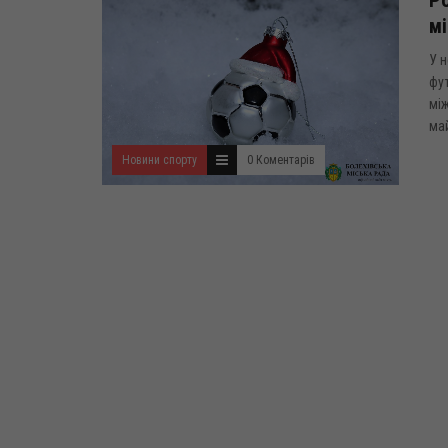
мі
У н
фут
між
май
Новини спорту
0 Коментарів