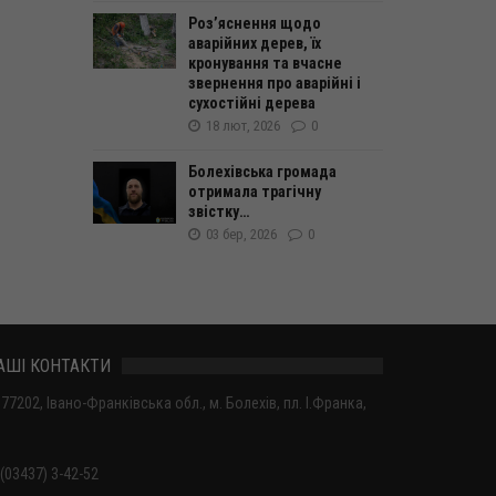
Роз’яснення щодо
аварійних дерев, їх
кронування та вчасне
звернення про аварійні і
сухостійні дерева
18 лют, 2026
0
Болехівська громада
отримала трагічну
звістку…
03 бер, 2026
0
АШІ КОНТАКТИ
77202, Івано-Франківська обл., м. Болехів, пл. І.Франка,
(03437) 3-42-52