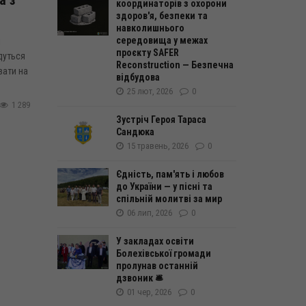
координаторів з охорони
здоров'я, безпеки та
навколишнього
середовища у межах
і
проєкту SAFER
дуться
Reconstruction — Безпечна
вати на
відбудова
25 лют, 2026
0
1 289
Зустріч Героя Тараса
Сандюка
15 травень, 2026
0
Єдність, пам'ять і любов
до України — у пісні та
спільній молитві за мир
06 лип, 2026
0
У закладах освіти
Болехівської громади
пролунав останній
дзвоник 🛎️
01 чер, 2026
0