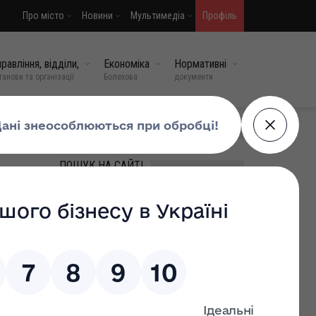
Про місто
Новини
Мультимедіа
Профіль
равління, відділи,
Економіка
Нормативні
танови та організації
Болехова
документи
МИ У СОЦМЕРЕЖАХ
ПОШУК НА САЙТІ
іні-
,
дсумку,
ВИПАДКОВІ НОВИНИ
Спека: де можна
1 242
відпочити цими
серпневими днями в
Болехівській
територіальній громаді.