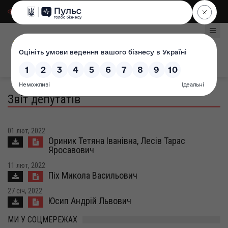
Для слабозорих
|
Select Language
Звіт депутатів
01 лют, 2022
Ориник Тетяна Іванівна, Лесів Тарас
Яросавович
11 лют, 2022
Піх Микола Васильович
27 січ, 2022
Юсип Андрій Львович
МИ У СОЦМЕРЕЖАХ