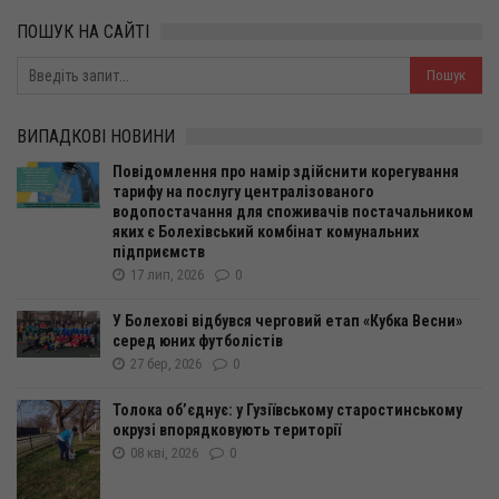
ПОШУК НА САЙТІ
ВИПАДКОВІ НОВИНИ
Повідомлення про намір здійснити корегування
тарифу на послугу централізованого
водопостачання для споживачів постачальником
яких є Болехівський комбінат комунальних
підприємств
17 лип, 2026
0
У Болехові відбувся черговий етап «Кубка Весни»
серед юних футболістів
27 бер, 2026
0
Толока об’єднує: у Гузіївському старостинському
окрузі впорядковують території
08 кві, 2026
0