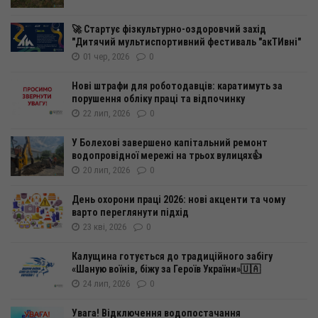
🚀 Стартує фізкультурно-оздоровчий захід
"Дитячий мультиспортивний фестиваль "акТИвні"
01 чер, 2026
0
Нові штрафи для роботодавців: каратимуть за
порушення обліку праці та відпочинку
22 лип, 2026
0
У Болехові завершено капітальний ремонт
водопровідної мережі на трьох вулицях👍
20 лип, 2026
0
День охорони праці 2026: нові акценти та чому
варто переглянути підхід
23 кві, 2026
0
Калущина готується до традиційного забігу
«Шаную воїнів, біжу за Героїв України»🇺🇦
24 лип, 2026
0
Увага! Відключення водопостачання