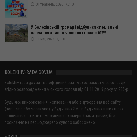
01 травень, 2026
0
У Болехівській громаді відбулися спеціальні
навчання з гасіння лісових пожеж🧯🚨
30 кві, 2026
0
BOLEKHIV-RADA.GOV.UA
Bolekhiv-rada.gov.ua - це офіційний сайт Болехівської міської ради
згідно розпорядження міського голови від 01.11.2019 року № 235-р
Будь-яке використання, копіювання або відтворення веб-сайту
(повністю або частково), у будь-яких ЗМІ, в будь-яких інших цілях,
включаючи, але не обмежуючись, комерційними цілями, без
посилання на першоджерело суворо заборонено.