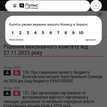
Для слабозорих
|
Select Language
Рішення виконавчого комітету від
27.11.2025 року
03 гру, 2025
136. Про схвалення проекту бюджету
Болехівської міської територіальної громади
на 2026 рік (код бюджету 0954100000)
03 гру, 2025
137. Про організацію харчування та
встановлення вартості харчування у
закладах дошкільної та загальної середньої освіти
Болехівської міської ради у 2026 році