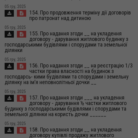
05 гру, 2025
154. Про продовження терміну дії договорів
про патронат над дитиною
05 гру, 2025
155. Про надання згоди __ на укладення
договору - дарування житлового будинку з
господарськими будівлями і спорудами та земельної
ділянки
05 гру, 2025
156. Про надання згоди __ на реєстрацію 1/3
частки права власності на будинок з
господарсь- кими будівлями та спорудами і земельну
ділянку на ім’я неповнолітньої дочки __
05 гру, 2025
157. Про надання згоди ___ на укладення
договору - дарування ½ частки житлового
будинку з господарськими будівлями і спорудами та
земельної ділянки на користь дочки ______
05 гру, 2025
158. Про надання згоди __ на укладення
договору купівлі продажу житлового