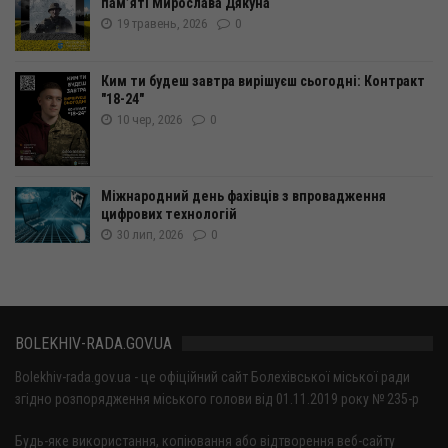
пам’яті Мирослава Дякуна
19 травень, 2026
0
Ким ти будеш завтра вирішуєш сьогодні: Контракт
"18-24"
10 чер, 2026
0
Міжнародний день фахівців з впровадження
цифрових технологій
30 лип, 2026
0
BOLEKHIV-RADA.GOV.UA
Bolekhiv-rada.gov.ua - це офіційний сайт Болехівської міської ради
згідно розпорядження міського голови від 01.11.2019 року № 235-р
Будь-яке використання, копіювання або відтворення веб-сайту