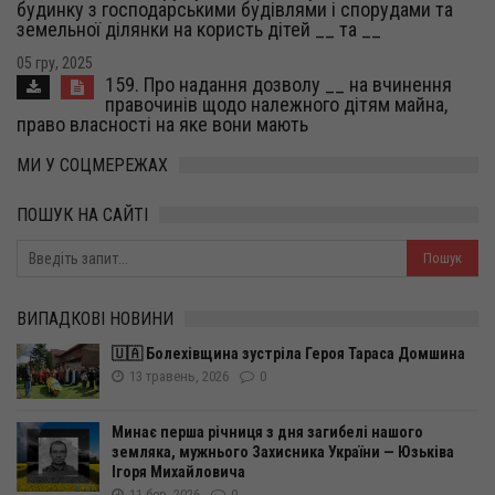
будинку з господарськими будівлями і спорудами та
земельної ділянки на користь дітей __ та __
05 гру, 2025
159. Про надання дозволу __ на вчинення
правочинів щодо належного дітям майна,
право власності на яке вони мають
МИ У СОЦМЕРЕЖАХ
ПОШУК НА САЙТІ
ВИПАДКОВІ НОВИНИ
🇺🇦 Болехівщина зустріла Героя Тараса Домшина
13 травень, 2026
0
Минає перша річниця з дня загибелі нашого
земляка, мужнього Захисника України — Юзьківа
Ігоря Михайловича
11 бер, 2026
0