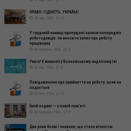
ПРАВО. ГІДНІСТЬ. УКРАЇНА!
29 чер, 2026
0
У трудовій книжці пропущені записи попередніх
роботодавців: чи вносити запис про роботу
працівника
06 травень, 2026
0
Увага! Є вакансії у Болехівському надлісництві
07 сер, 2026
0
Повідомлення про прийняття на роботу: коли не
подається
07 лип, 2026
0
Їхній подвиг — у нашій пам’яті
06 травень, 2026
0
Два роки болю і чекання, що стало вічністю: