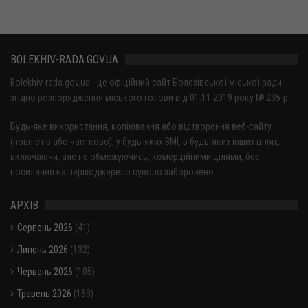
BOLEKHIV-RADA.GOV.UA
Bolekhiv-rada.gov.ua - це офіційний сайт Болехівської міської ради
згідно розпорядження міського голови від 01.11.2019 року № 235-р
Будь-яке використання, копіювання або відтворення веб-сайту
(повністю або частково), у будь-яких ЗМІ, в будь-яких інших цілях,
включаючи, але не обмежуючись, комерційними цілями, без
посилання на першоджерело суворо заборонено.
АРХІВ
Серпень 2026
(41)
Липень 2026
(132)
Червень 2026
(105)
Травень 2026
(163)