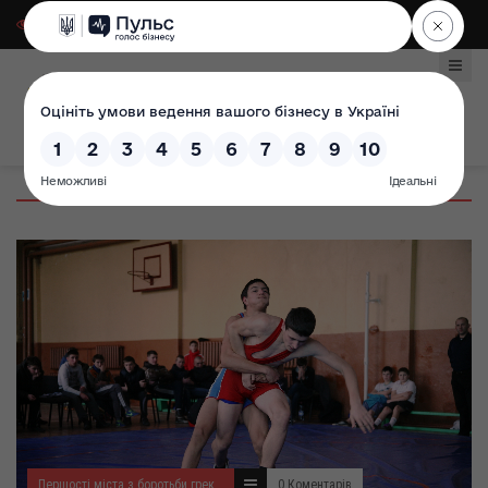
Для слабозорих
|
Select Language
Першості міста з боротьби греко-римської
0 Коментарів