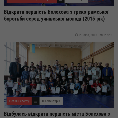
Відкрита першість Болехова з греко-римської
боротьби серед учнівської молоді (2015 рік)
...
23 лют, 2015
2 529
Новини спорту
0 Коментарів
Відбулась відкрита першість міста Болехова з