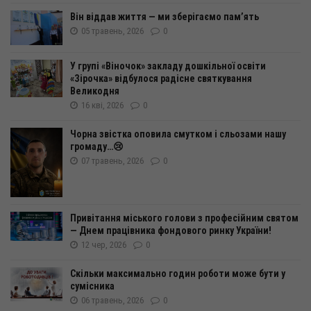
Він віддав життя — ми зберігаємо пам’ять
05 травень, 2026
0
У групі «Віночок» закладу дошкільної освіти
«Зірочка» відбулося радісне святкування
Великодня
16 кві, 2026
0
Чорна звістка оповила смутком і сльозами нашу
громаду…😢
07 травень, 2026
0
Привітання міського голови з професійним святом
— Днем працівника фондового ринку України!
12 чер, 2026
0
Скільки максимально годин роботи може бути у
сумісника
06 травень, 2026
0