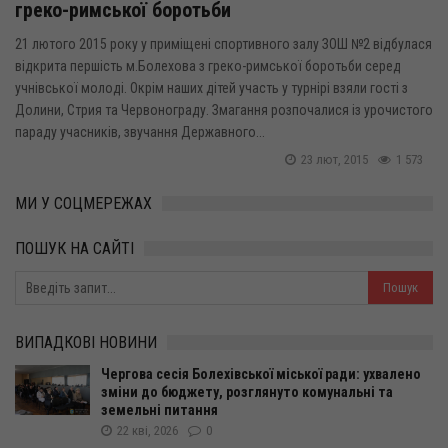
греко-римської боротьби
21 лютого 2015 року у приміщені спортивного залу ЗОШ №2 відбулася
відкрита першість м.Болехова з греко-римської боротьби серед
учнівської молоді. Окрім наших дітей участь у турнірі взяли гості з
Долини, Стрия та Червонограду. Змагання розпочалися із урочистого
параду учасників, звучання Державного...
23 лют, 2015
1 573
МИ У СОЦМЕРЕЖАХ
ПОШУК НА САЙТІ
ВИПАДКОВІ НОВИНИ
Чергова сесія Болехівської міської ради: ухвалено
зміни до бюджету, розглянуто комунальні та
земельні питання
22 кві, 2026
0