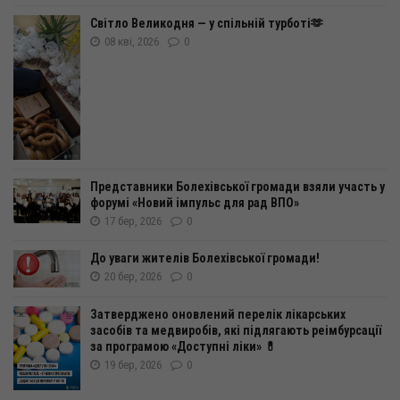
Світло Великодня — у спільній турботі🫶
08 кві, 2026
0
Представники Болехівської громади взяли участь у
форумі «Новий імпульс для рад ВПО»
17 бер, 2026
0
До уваги жителів Болехівської громади!
20 бер, 2026
0
Затверджено оновлений перелік лікарських
засобів та медвиробів, які підлягають реімбурсації
за програмою «Доступні ліки» 💊
19 бер, 2026
0