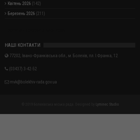
Квітень 2026
(142)
Березень 2026
(211)
Показати / приховати весь архів
НАШІ КОНТАКТИ
77202, Івано-Франківська обл., м. Болехів, пл. І.Франка, 12
(03437) 3-42-52
mvk@bolekhiv-rada.gov.ua
© 2019 Болехівська міська рада. Designed by
Lyminec Studio