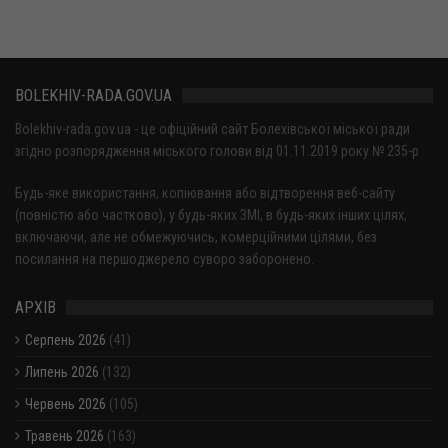
BOLEKHIV-RADA.GOV.UA
Bolekhiv-rada.gov.ua - це офіційний сайт Болехівської міської ради
згідно розпорядження міського голови від 01.11.2019 року № 235-р
Будь-яке використання, копіювання або відтворення веб-сайту
(повністю або частково), у будь-яких ЗМІ, в будь-яких інших цілях,
включаючи, але не обмежуючись, комерційними цілями, без
посилання на першоджерело суворо заборонено.
АРХІВ
Серпень 2026
(41)
Липень 2026
(132)
Червень 2026
(105)
Травень 2026
(163)