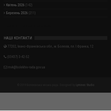
Квітень 2026
(142)
Березень 2026
(211)
Показати / приховати весь архів
НАШІ КОНТАКТИ
77202, Івано-Франківська обл., м. Болехів, пл. І.Франка, 12
(03437) 3-42-52
mvk@bolekhiv-rada.gov.ua
© 2019 Болехівська міська рада. Designed by
Lyminec Studio