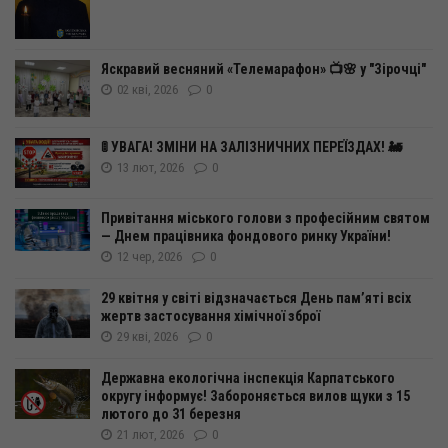
Яскравий весняний «Телемарафон» 📺🌸 у "Зірочці"
02 кві, 2026
0
🚦 УВАГА! ЗМІНИ НА ЗАЛІЗНИЧНИХ ПЕРЕЇЗДАХ! 🚂
13 лют, 2026
0
Привітання міського голови з професійним святом
— Днем працівника фондового ринку України!
12 чер, 2026
0
29 квітня у світі відзначається День пам’яті всіх
жертв застосування хімічної зброї
29 кві, 2026
0
Державна екологічна інспекція Карпатського
округу інформує! Забороняється вилов щуки з 15
лютого до 31 березня
21 лют, 2026
0