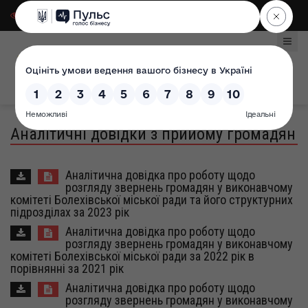
Для слабозорих
|
Select Language
Аналітичні довідки з прийому громадян
Аналітична довідка про роботу щодо
розгляду звернень громадян у виконавчому
комітеті Болехівської міської ради та його структурних
підрозділах за 2023 рік
Аналітична довідка про роботу щодо
розгляду звернень громадян у виконавчому
комітеті Болехівської міської ради за 2022 рік в
порівнянні за 2021 рік
Аналітична довідка про роботу щодо
розгляду звернень громадян у виконавчому