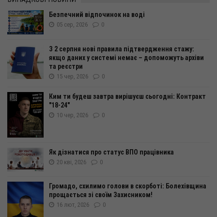
Безпечний відпочинок на воді
05 сер, 2026
0
З 2 серпня нові правила підтвердження стажу:
якщо даних у системі немає – допоможуть архіви
та реєстри
15 чер, 2026
0
Ким ти будеш завтра вирішуєш сьогодні: Контракт
"18-24"
10 чер, 2026
0
Як дізнатися про статус ВПО працівника
20 кві, 2026
0
Громадо, схилимо голови в скорботі: Болехівщина
прощається зі своїм Захисником!
16 лют, 2026
0