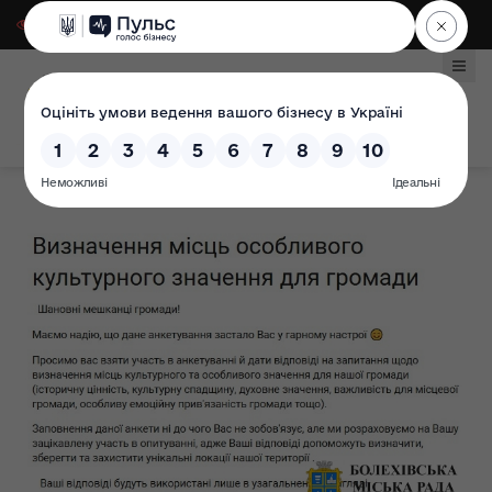
Для слабозорих
|
Select Language