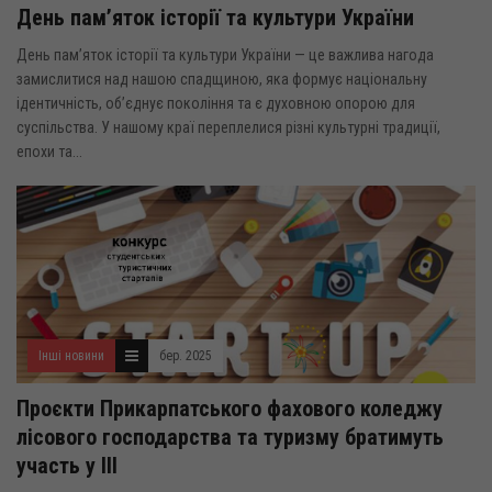
День пам’яток історії та культури України
День пам’яток історії та культури України — це важлива нагода
замислитися над нашою спадщиною, яка формує національну
ідентичність, об’єднує покоління та є духовною опорою для
суспільства. У нашому краї переплелися різні культурні традиції,
епохи та...
Інші новини
бер. 2025
Проєкти Прикарпатського фахового коледжу
лісового господарства та туризму братимуть
участь у ІІІ