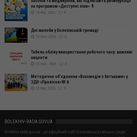
засобів та медвиробів, які підлягають реімбурсації
за програмою «Доступні ліки» 💊
19 бер, 2026
0
Дні жалоби у Болехівській громаді
15 лип, 2026
0
Табель обліку використання робочого часу: важливі
акценти
25 лют, 2026
0
Методичне об’єднання «Взаємодія з батьками» у
ЗДО «Пролісок»🌸🌷
23 бер, 2026
0
BOLEKHIV-RADA.GOV.UA
Bolekhiv-rada.gov.ua - це офіційний сайт Болехівської міської ради