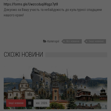
https://forms.gle/UwzccduqiWqgz7yt8
Дякуємо за Вашу участь та небайдужість до культурної спадщини
нашого краю!
Категорії
Всі новини
Інші новини
СХОЖІ НОВИНИ
Інші новини
кві. 2026