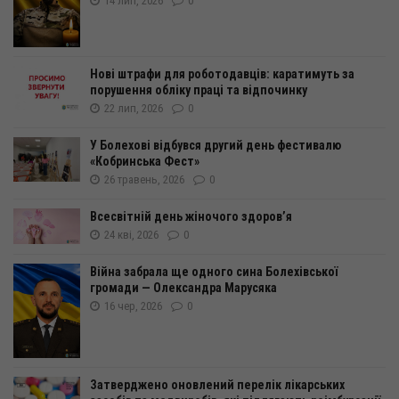
14 лип, 2026
0
Нові штрафи для роботодавців: каратимуть за
порушення обліку праці та відпочинку
22 лип, 2026
0
У Болехові відбувся другий день фестивалю
«Кобринська Фест»
26 травень, 2026
0
Всесвітній день жіночого здоров’я
24 кві, 2026
0
Війна забрала ще одного сина Болехівської
громади — Олександра Марусяка
16 чер, 2026
0
Затверджено оновлений перелік лікарських