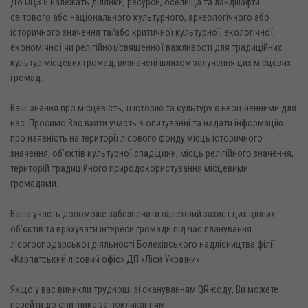
До ОЦЗ 6 належать ділянки, ресурси, оселища та ландшафти
світового або національного культурного, археологічного або
історичного значення та/або критичної культурної, екологічної,
економічної чи релігійної/священної важливості для традиційних
культур місцевих громад, визначені шляхом залучення цих місцевих
громад.
Ваші знання про місцевість, її історію та культуру є неоціненними для
нас. Просимо Вас взяти участь в опитуванні та надати інформацію
про наявність на території лісового фонду місць історичного
значення, об’єктів культурної спадщини, місць релігійного значення,
територій традиційного природокористування місцевими
громадами.
Ваша участь допоможе забезпечити належний захист цих цінних
об’єктів та врахувати інтереси громади під час планування
лісогосподарської діяльності Болехівського надлісництва філії
«Карпатський лісовий офіс» ДП «Ліси України».
Якщо у вас виникли труднощі зі скануванням QR-коду, Ви можете
перейти до опитника за покликанням: