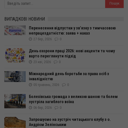
ВИПАДКОВІ НОВИНИ
Перенесення відпустки у зв’язку з тимчасовою
непрацездатністю: заява + наказ
27 бер, 2026
0
День охорони праці 2026: нові акценти та чому
варто переглянути підхід
23 кві, 2026
0
Міжнародний день боротьби за права осіб з
інвалідністю
05 травень, 2026
0
Болехівська громада з великою шаною та болем
зустріла загиблого воїна
06 бер, 2026
0
Запрошуємо на зустріч читацького клубу з о.
Андрієм Зелінським