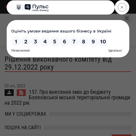
Для слабозорих
|
Select Language
Рішення виконавчого комітету від
29.12.2022 року
03 січ, 2023
157. Про внесення змін до бюджету
Болехівської міської територіальної громади
на 2022 рік
МИ У СОЦМЕРЕЖАХ
ПОШУК НА САЙТІ