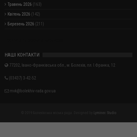
Травень 2026
(163)
Квітень 2026
(142)
Березень 2026
(211)
Показати / приховати весь архів
НАШІ КОНТАКТИ
77202, Івано-Франківська обл., м. Болехів, пл. І.Франка, 12
(03437) 3-42-52
mvk@bolekhiv-rada.gov.ua
© 2019 Болехівська міська рада. Designed by
Lyminec Studio