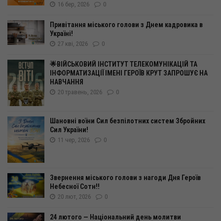
16 бер, 2026
0
Привітання міського голови з Днем кадровика в
Україні!
27 кві, 2026
0
🌟ВІЙСЬКОВИЙ ІНСТИТУТ ТЕЛЕКОМУНІКАЦІЙ ТА
ІНФОРМАТИЗАЦІЇ ІМЕНІ ГЕРОЇВ КРУТ ЗАПРОШУЄ НА
НАВЧАННЯ
20 травень, 2026
0
Шановні воїни Сил безпілотних систем Збройних
Сил України!
11 чер, 2026
0
Звернення міського голови з нагоди Дня Героїв
Небесної Сотн!!
20 лют, 2026
0
24 лютого — Національний день молитви