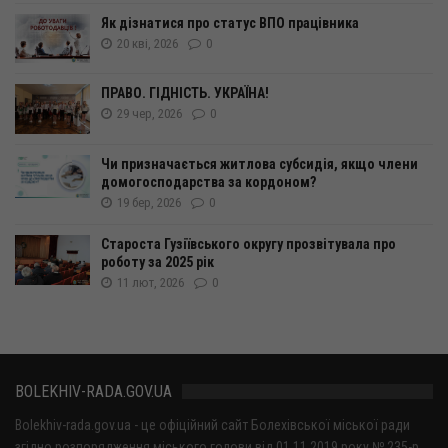
Як дізнатися про статус ВПО працівника
20 кві, 2026
0
ПРАВО. ГІДНІСТЬ. УКРАЇНА!
29 чер, 2026
0
Чи призначається житлова субсидія, якщо члени
домогосподарства за кордоном?
19 бер, 2026
0
Староста Гузіївського округу прозвітувала про
роботу за 2025 рік
11 лют, 2026
0
BOLEKHIV-RADA.GOV.UA
Bolekhiv-rada.gov.ua - це офіційний сайт Болехівської міської ради
згідно розпорядження міського голови від 01.11.2019 року № 235-р