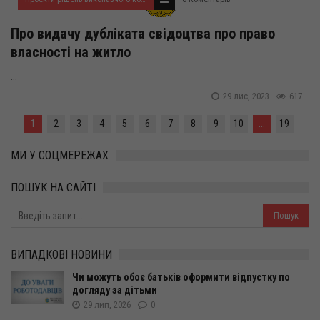
Про видачу дубліката свідоцтва про право
власності на житло
...
29 лис, 2023
617
1
2
3
4
5
6
7
8
9
10
...
19
МИ У СОЦМЕРЕЖАХ
ПОШУК НА САЙТІ
ВИПАДКОВІ НОВИНИ
Чи можуть обоє батьків оформити відпустку по
догляду за дітьми
29 лип, 2026
0