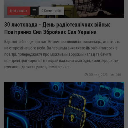
Інші новини
0 Коментарів
30 листопада - День радіотехнічних військ
Повітряних Сил Збройних Сил України
Вартові неба - це про них. Вітаємо захисників і захисниць, які стоять
на сторожі нашого неба. Ви першими виявляєте ймовірні загрози в
повітрі, попереджаєте про можливий ворожий напад та бачите
повітряні цілі ворога. І це вкрай важливо сьогодні, коли терористи
пускають десятки ракет, намагаючись...
30 лис, 2023
948