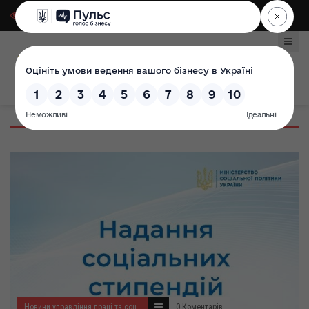
Для слабозорих
|
Select Language
Новини управління праці та соціального захисту населення
0 Коментарів