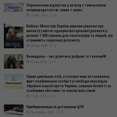
Перенесення відпустки у зв’язку з тимчасовою
непрацездатністю: заява + наказ
27 бер, 2026
0
Кабінет Міністрів України ухвалив рішення про
виплату у квітні одноразової цільової доплати у
розмірі 1 500 гривень для пенсіонерів та людей, які
отримують соціальну допомогу
20 бер, 2026
0
Великдень – час ділитися добром та теплом🫶
15 кві, 2026
0
Права цивільних осіб, стосовно яких встановлено
факт позбавлення особистої свободи внаслідок
збройної агресії проти України, зниклих безвісті за
особливих обставин та членів їхніх сімей
07 кві, 2026
0
Прибиральниця за договором ЦПХ
06 травень, 2026
0