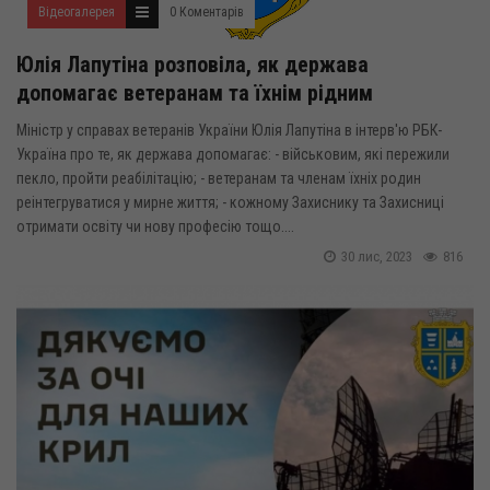
Відеогалерея
0 Коментарів
Юлія Лапутіна розповіла, як держава
допомагає ветеранам та їхнім рідним
Міністр у справах ветеранів України Юлія Лапутіна в інтерв'ю РБК-
Україна про те, як держава допомагає: - військовим, які пережили
пекло, пройти реабілітацію; - ветеранам та членам їхніх родин
реінтегруватися у мирне життя; - кожному Захиснику та Захисниці
отримати освіту чи нову професію тощо....
30 лис, 2023
816