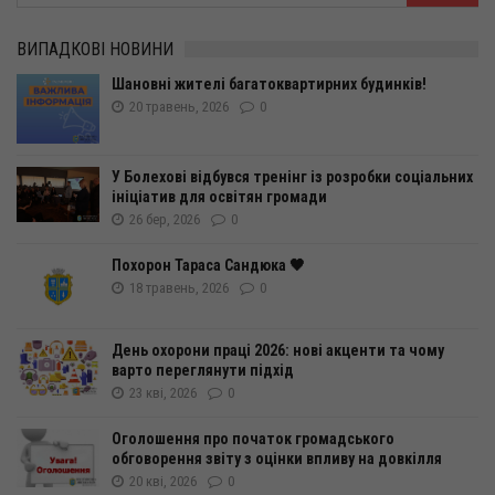
ВИПАДКОВІ НОВИНИ
Шановні жителі багатоквартирних будинків!
20 травень, 2026
0
У Болехові відбувся тренінг із розробки соціальних
ініціатив для освітян громади
26 бер, 2026
0
Похорон Тараса Сандюка 🖤
18 травень, 2026
0
День охорони праці 2026: нові акценти та чому
варто переглянути підхід
23 кві, 2026
0
Оголошення про початок громадського
обговорення звіту з оцінки впливу на довкілля
20 кві, 2026
0