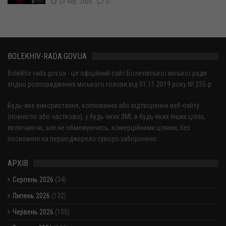
23 чер, 2026
0
BOLEKHIV-RADA.GOV.UA
Bolekhiv-rada.gov.ua - це офіційний сайт Болехівської міської ради
згідно розпорядження міського голови від 01.11.2019 року № 235-р
Будь-яке використання, копіювання або відтворення веб-сайту
(повністю або частково), у будь-яких ЗМІ, в будь-яких інших цілях,
включаючи, але не обмежуючись, комерційними цілями, без
посилання на першоджерело суворо заборонено.
АРХІВ
Серпень 2026
(34)
Липень 2026
(132)
Червень 2026
(105)