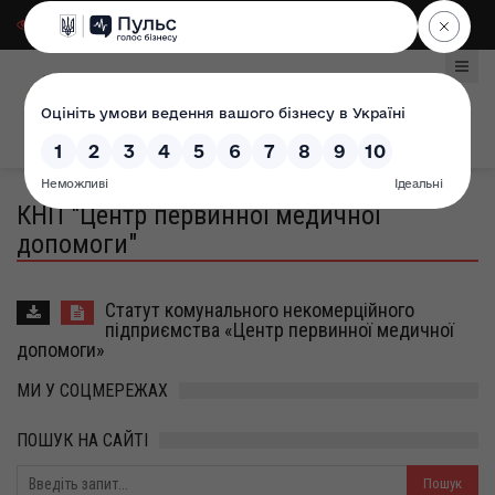
Для слабозорих
|
Select Language
КНП "Центр первинної медичної
допомоги"
Статут комунального некомерційного
підприємства «Центр первинної медичної
допомоги»
МИ У СОЦМЕРЕЖАХ
ПОШУК НА САЙТІ