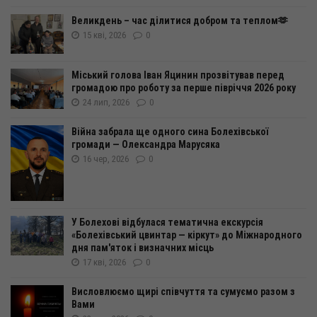
Великдень – час ділитися добром та теплом🫶
15 кві, 2026
0
Міський голова Іван Яцинин прозвітував перед
громадою про роботу за перше півріччя 2026 року
24 лип, 2026
0
Війна забрала ще одного сина Болехівської
громади — Олександра Марусяка
16 чер, 2026
0
У Болехові відбулася тематична екскурсія
«Болехівський цвинтар — кіркут» до Міжнародного
дня пам'яток і визначних місць
17 кві, 2026
0
Висловлюємо щирі співчуття та сумуємо разом з
Вами