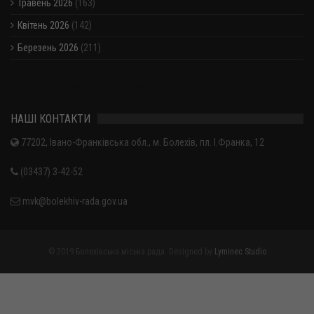
Травень 2026
(163)
Квітень 2026
(142)
Березень 2026
(211)
Показати / приховати весь архів
НАШІ КОНТАКТИ
77202, Івано-Франківська обл., м. Болехів, пл. І.Франка, 12
(03437) 3-42-52
mvk@bolekhiv-rada.gov.ua
© 2019 Болехівська міська рада. Designed by
Lyminec Studio