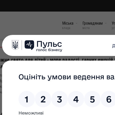
Міська
Громадянам
Уп
влада
міста
ус
жне свято для дітей - море радості, гарних емоцій 
еличезного задоволення😂
таршій групі закладу дошкільної освіти "Зірочка" відбулося осіннє свято: "
ра і Змій - Лиходій". Під слова пісень, віршів та ігор, діти поринули у чарів
осферу казки, демонструючи присутнім свої здібності і таланти Хлопчики 
чатка одягнулися в національний одяг та...
31 жов, 2024
4. Про нагородження