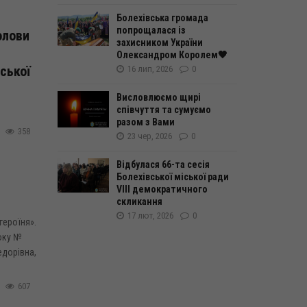
Болехівська громада
попрощалася із
олови
захисником України
Олександром Королем🖤
ської
16 лип, 2026
0
Висловлюємо щирі
співчуття та сумуємо
разом з Вами
358
23 чер, 2026
0
Відбулася 66-та сесія
Болехівської міської ради
VІІІ демократичного
скликання
17 лют, 2026
0
героїня».
року №
едорівна,
607