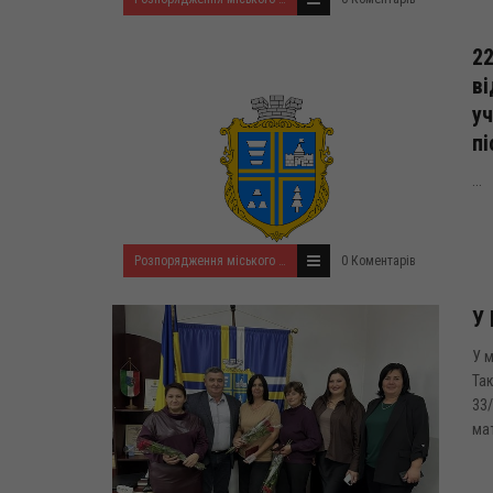
22
ві
уч
пі
...
Розпорядження міського голови за 2024 рік
0 Коментарів
У 
У м
Так
33/
мат