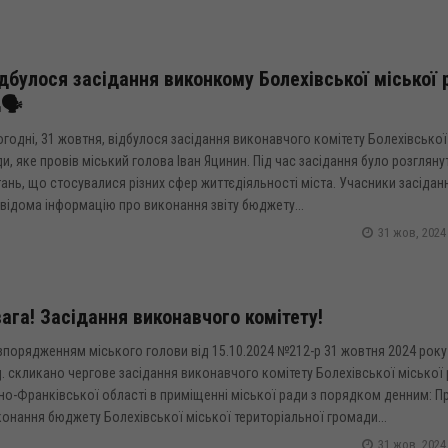
дбулося засідання виконкому Болехівської міської 
🗣️
годні, 31 жовтня, відбулося засідання виконавчого комітету Болехівської
и, яке провів міський голова Іван Яцинин. Під час засідання було розгляну
ань, що стосувалися різних сфер життєдіяльності міста. Учасники засідан
відома інформацію про виконання звіту бюджету...
31 жов, 2024
ага! Засідання виконавчого комітету!
порядженням міського голови від 15.10.2024 №212-р 31 жовтня 2024 року 
. скликано чергове засідання виконавчого комітету Болехівської міської
но-Франківської області в приміщенні міської ради з порядком денним: П
онання бюджету Болехівської міської територіальної громади...
31 жов, 2024