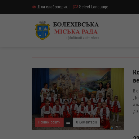
Для слабозорих
|
Select Language
Ко
в
В с
Доб
атм
дів
Новини освіти
0 Коментарів
22