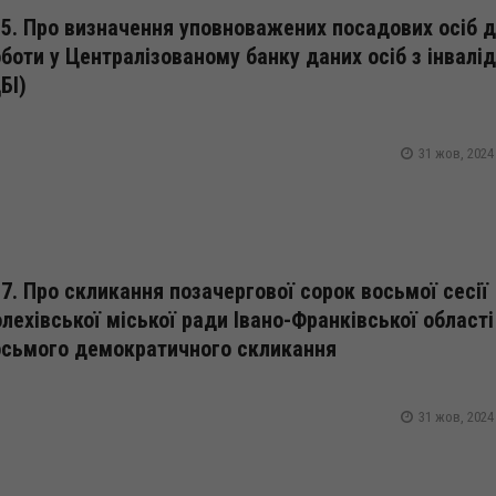
5. Про визначення уповноважених посадових осіб 
боти у Централізованому банку даних осіб з інвалі
БІ)
31 жов, 2024
7. Про скликання позачергової сорок восьмої сесії
лехівської міської ради Івано-Франківської області
осьмого демократичного скликання
31 жов, 2024