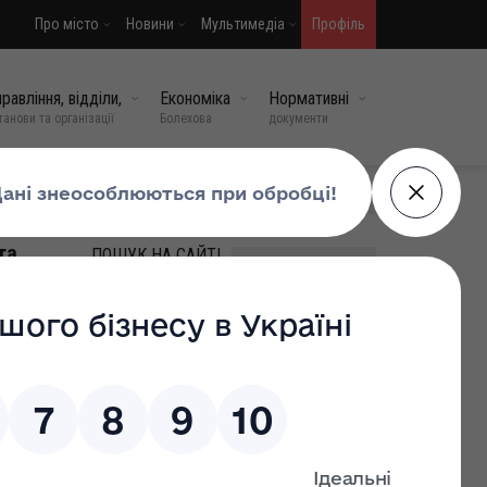
Про місто
Новини
Мультимедіа
Профіль
равління, відділи,
Економіка
Нормативні
танови та організації
Болехова
документи
МИ У СОЦМЕРЕЖАХ
та
ПОШУК НА САЙТІ
Країна
ну осінню
ВИПАДКОВІ НОВИНИ
та
Кабінет Міністрів України
ухвалив рішення про
445
виплату у квітні
одноразової цільової
доплати у розмірі 1 500