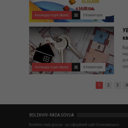
Календар подій (Архів)
0 Коментарів
УВ
кв
Від
над
уст
гро
Календар подій (Архів)
0 Коментарів
1
2
3
4
BOLEKHIV-RADA.GOV.UA
Bolekhiv-rada.gov.ua - це офіційний сайт Болехівської