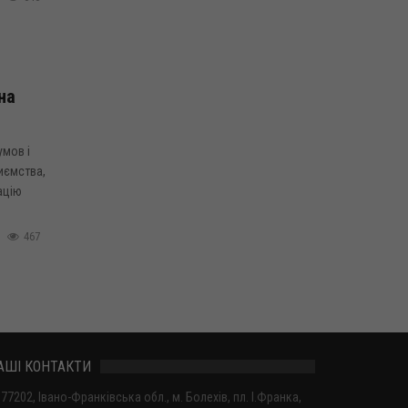
на
умов і
иємства,
ацію
467
АШІ КОНТАКТИ
77202, Івано-Франківська обл., м. Болехів, пл. І.Франка,