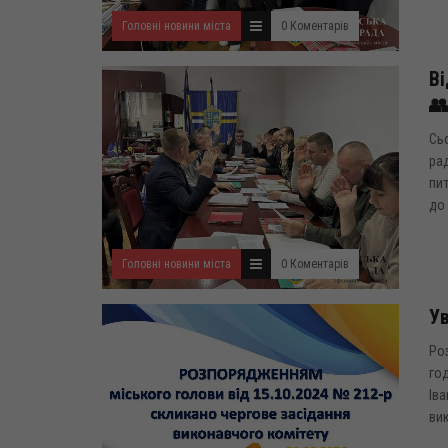
Головні новини міста
0 Коментарів
Ві
👥
Сьо
рад
пит
до 
Головні новини міста
0 Коментарів
Ув
Роз
год
Іва
вик