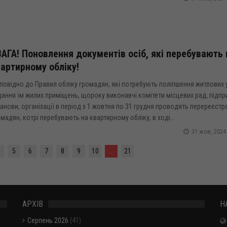
АГА! Поновлення документів осіб, які перебувають 
артирному обліку!
повідно до Правил обліку громадян, які потребують поліпшення житлових 
ання їм жилих приміщень, щороку виконавчі комітети місцевих рад, підпр
анови, організації в період з 1 жовтня по 31 грудня проводять перереєстр
мадян, котрі перебувають на квартирному обліку, в ході...
31 жов, 2024
5
6
7
8
9
10
...
21
АРХІВ
Н
Серпень 2026
(41)