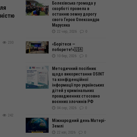
Болехівська громада у
для
скорботі провела в
останню земну дорогу
дністю
свого Героя Олександра
Марусяка
22 чер, 2026
0
230
«Борітеся —
поборете!»🇺🇦
10 бер, 2026
0
Методичний посібник
щодо використання OSINT
та конфіденційної
інформації про українських
дітей у кримінальних
провадженнях стосовно
воєнних злочинів РФ
04 сер, 2026
0
242
Міжнародний день Матері-
Землі
22 кві, 2026
0