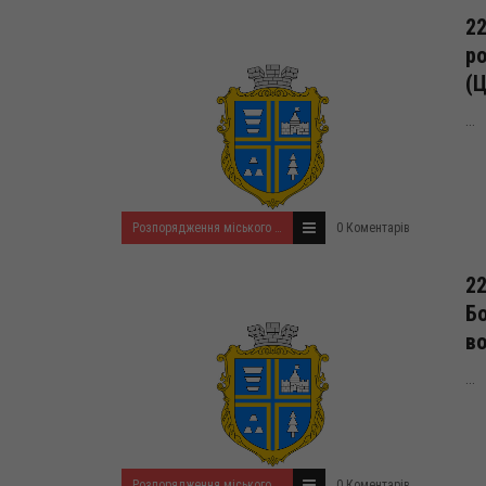
22
ро
(Ц
...
Розпорядження міського голови за 2024 рік
0 Коментарів
22
Бо
в
...
Розпорядження міського голови за 2024 рік
0 Коментарів