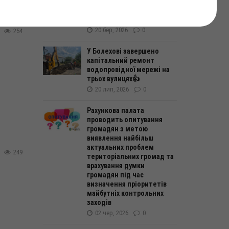
гривень для пенсіонерів та
людей, які отримують
соціальну допомогу
20 бер, 2026
0
254
У Болехові завершено
капітальний ремонт
водопровідної мережі на
трьох вулицях👍
20 лип, 2026
0
Рахункова палата
проводить опитування
громадян з метою
виявлення найбільш
актуальних проблем
249
територіальних громад та
врахування думки
громадян під час
визначення пріоритетів
майбутніх контрольних
заходів
02 чер, 2026
0