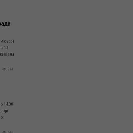
ради
 міської
то 13
ня взяли
714
о 14.00
 ради
ро
646