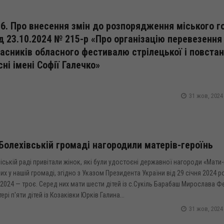
6. Про внесення змін до розпорядження міського г
д 23.10.2024 № 215-р «Про організацію перевезення
асників обласного фестивалю стрілецької і повстан
сні імені Софії Галечко»
31 жов, 2024
Болехівській громаді нагородили матерів-героїнь
іській раді привітали жінок, які були удостоєні державної нагороди «Мати-
их у нашій громаді, згідно з Указом Президента України від 29 січня 2024 
2024 — троє. Серед них мати шести дітей із с.Сукіль Барабаш Мирослава Ф
ері п'яти дітей із Козаківки Юрків Галина...
31 жов, 2024