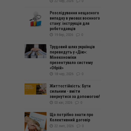
22 чер, 2026
0
Розслідування нещасного
випадку в умовах воєнного
стану: інструкція для
роботодавців
19 бер, 2026
0
Трудовий шлях українців
переведуть у «Дію»:
Мінекономіки
презентувало систему
«Обрій»
18 чер, 2026
0
Життєстійкість: Бути
сильним - вміти
звернутися за допомогою!
03 кві, 2026
0
Що потрібно знати про
Колективний договір
22 лип, 2026
0