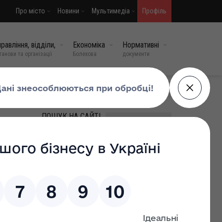
Про місто
Новини
Мультимедіа
Профіль
равління, відділи,
Економіка
Нормативні
танови та організації
Болехова
документи
МИ У СОЦМЕРЕЖАХ
ПОШУК НА САЙТІ
ВИПАДКОВІ НОВИНИ
енерних
Видача трудової книжки
без звільнення: як
заповнити Книгу руху
оди
трудових книжок
13 травень, 2026
0