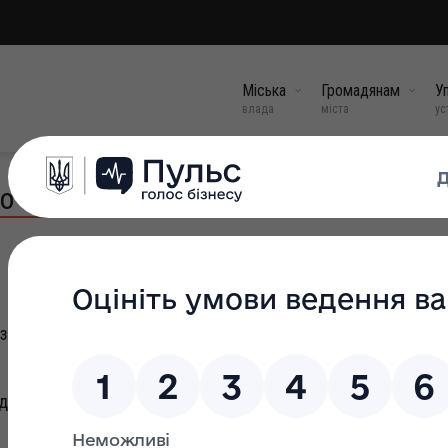
Міська
Громадянам
Уп
влада
міста
ус
о комітету на жовтень 2025 року
з видачі технічних умов щодо підключення об’єктів до інж
дуальних технологічних нормативів використання питної в