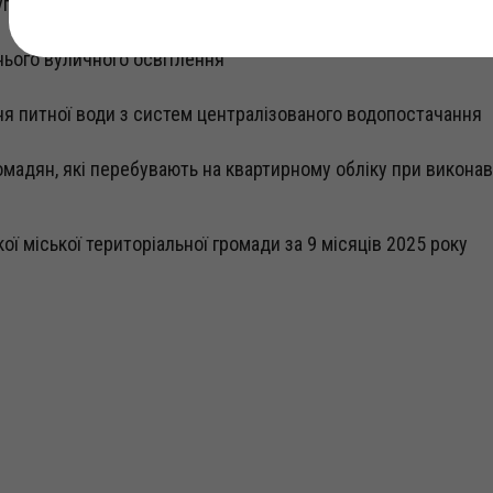
ги, які надає Болехівський комбінат комунальних підприєм
нього вуличного освітлення
 питної води з систем централізованого водопостачання
омадян, які перебувають на квартирному обліку при викона
ї міської територіальної громади за 9 місяців 2025 року