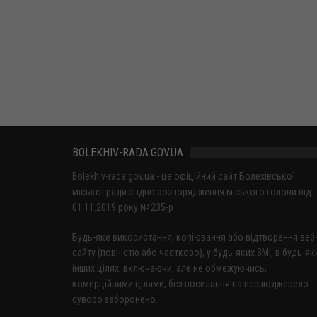
BOLEKHIV-RADA.GOV.UA
Bolekhiv-rada.gov.ua - це офіційний сайт Болехівської
міської ради згідно розпорядження міського голови від
01.11.2019 року № 235-р
Будь-яке використання, копіювання або відтворення веб
сайту (повністю або частково), у будь-яких ЗМІ, в будь-як
інших цілях, включаючи, але не обмежуючись,
комерційними цілями, без посилання на першоджерело
суворо заборонено.