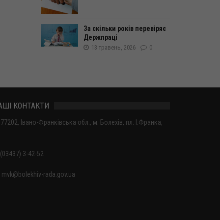
За скільки років перевіряє
Держпраці
13 травень, 2026
0
АШІ КОНТАКТИ
77202, Івано-Франківська обл., м. Болехів, пл. І.Франка,
(03437) 3-42-52
mvk@bolekhiv-rada.gov.ua