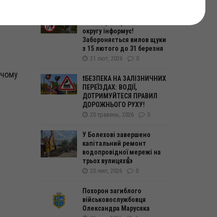
ств
Державна екологічна
інспекція Карпатського
округу інформує!
Забороняється вилов щуки
з 15 лютого до 31 березня
21 лют, 2026
0
вчому
❗️БЕЗПЕКА НА ЗАЛІЗНИЧНИХ
ПЕРЕЇЗДАХ: ВОДІЇ,
ДОТРИМУЙТЕСЯ ПРАВИЛ
ДОРОЖНЬОГО РУХУ!
20 травень, 2026
0
У Болехові завершено
капітальний ремонт
водопровідної мережі на
трьох вулицях👍
20 лип, 2026
0
Похорон загиблого
військовослужбовця
Олександра Марусяка