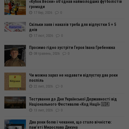
«Кубок Весни» об’єднав наймолодших футболістів
громади
17 бер, 2026
0
Скільки заяв і наказів треба для відпустки 5 + 5
днів
17 лют, 2026
0
Просимо гідно зустріти Героя Івана Гребенюка
08 травень, 2026
0
Чи можна зараз не надавати відпустку два роки
поспіль
22 лип, 2026
0
Тестування до Дня Української Державності від
Національного Фестивалю «Код Нації» 🇺🇦
13 лип, 2026
0
Два роки болю і чекання, що стало вічністю:
пам’яті Мирослава Дякуна