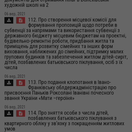
художній школі на 2
06 вер, 2021
112. Про створення місцевої комісії для
формування пропозицій щодо потреби в
субвенції за напрямами та використання субвенції з
державного бюджету місцевим бюджетам на проектні,
будівельно-ремонтні роботи, придбання житла та
приміщень для розвитку сімейних та інших форм
виховання, наближених до сімейних, підтримку малих
групових будинків та забезпечення житлом дітей-сиріт,
дітей, позбавлених батьківського піклування, осіб з їх
числа
06 вер, 2021
113. Про подання клопотання в Івано-
Франківську облдержадміністрацію про
присвоєння Паньків Роксолані Іванівні почесного
звання України «Мати –героїня»
06 вер, 2021
114. Про зняття особи з числа дітей,
позбавлених батьківського піклування з
квартирного обліку у зв’язку з покращенням житлових
умов