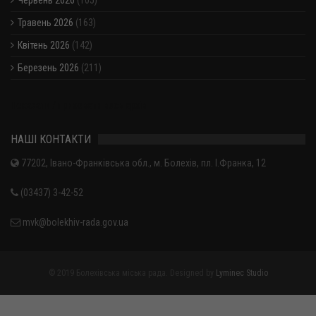
Травень 2026
(163)
Квітень 2026
(142)
Березень 2026
(211)
Показати / приховати весь архів
НАШІ КОНТАКТИ
77202, Івано-Франківська обл., м. Болехів, пл. І.Франка, 12
(03437) 3-42-52
mvk@bolekhiv-rada.gov.ua
© 2019 Болехівська міська рада. Designed by
Lyminec Studio