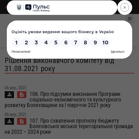
Для слабозорих
|
Select Language
Рішення виконавчого комітету від
31.08.2021 року
06 вер, 2021
106. Про підсумки виконання Програми
соціально-економічного та культурного
розвитку Болехівщини за І півріччя 2021 року
06 вер, 2021
107. Про схвалення прогнозу бюджету
Болехівської міської територіальної громади
на 2022 – 2024 роки