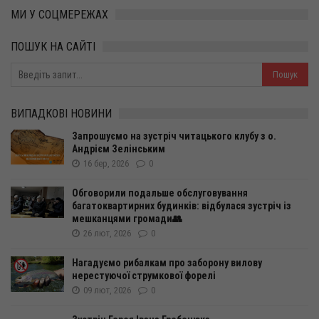
МИ У СОЦМЕРЕЖАХ
ПОШУК НА САЙТІ
ВИПАДКОВІ НОВИНИ
Запрошуємо на зустріч читацького клубу з о.
Андрієм Зелінським
16 бер, 2026
0
Обговорили подальше обслуговування
багатоквартирних будинків: відбулася зустріч із
мешканцями громади👥
26 лют, 2026
0
Нагадуємо рибалкам про заборону вилову
нерестуючої струмкової форелі
09 лют, 2026
0