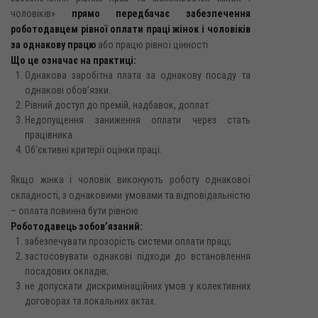
чоловіків»
прямо передбачає забезпечення
роботодавцем рівної оплати праці жінок і чоловіків
за однакову працю
або працю рівної цінності.
Що це означає на практиці:
Однакова заробітна плата за однакову посаду та
однакові обов’язки.
Рівний доступ до премій, надбавок, доплат.
Недопущення заниження оплати через стать
працівника.
Об’єктивні критерії оцінки праці.
Якщо жінка і чоловік виконують роботу однакової
складності, з однаковими умовами та відповідальністю
– оплата повинна бути рівною
Роботодавець зобов’язаний:
забезпечувати прозорість системи оплати праці;
застосовувати однакові підходи до встановлення
посадових окладів;
не допускати дискримінаційних умов у колективних
договорах та локальних актах.