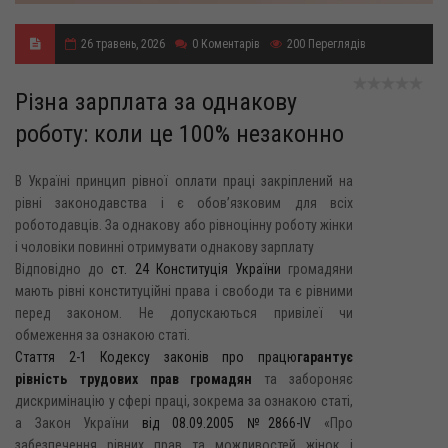
26 травень, 2026
0
Коментарів
200
Переглядів
Різна зарплата за однакову
роботу: коли це 100% незаконно
В Україні принцип рівної оплати праці закріплений на
рівні законодавства і є обов’язковим для всіх
роботодавців. За однакову або рівноцінну роботу жінки
і чоловіки повинні отримувати однакову зарплату
Відповідно до
ст. 24 Конституція України
громадяни
мають рівні конституційні права і свободи та є рівними
перед законом. Не допускаються привілеї чи
обмеження за ознакою статі.
Стаття 2-1 Кодексу законів про працю
гарантує
рівність трудових прав громадян
та забороняє
дискримінацію у сфері праці, зокрема за ознакою статі,
а Закон України
від 08.09.2005 №2866-IV
«Про
забезпечення рівних прав та можливостей жінок і