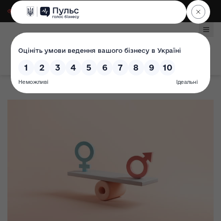
Для слабозорих
|
Select Language