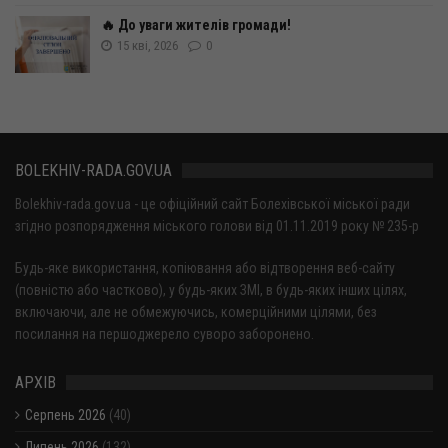
🔥 До уваги жителів громади!
15 кві, 2026
0
BOLEKHIV-RADA.GOV.UA
Bolekhiv-rada.gov.ua - це офіційний сайт Болехівської міської ради
згідно розпорядження міського голови від 01.11.2019 року № 235-р
Будь-яке використання, копіювання або відтворення веб-сайту
(повністю або частково), у будь-яких ЗМІ, в будь-яких інших цілях,
включаючи, але не обмежуючись, комерційними цілями, без
посилання на першоджерело суворо заборонено.
АРХІВ
Серпень 2026
(40)
Липень 2026
(132)