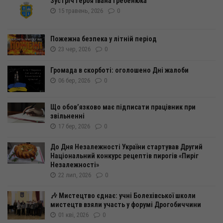
Зустріч Героя Івана Гребенюка
15 травень, 2026
0
Пожежна безпека у літній період
23 чер, 2026
0
Громада в скорботі: оголошено Дні жалоби
06 бер, 2026
0
Що обов’язково має підписати працівник при
звільненні
17 бер, 2026
0
До Дня Незалежності України стартував Другий
Національний конкурс рецептів пирогів «Пиріг
Незалежності»
22 лип, 2026
0
🎶 Мистецтво єднає: учні Болехівської школи
мистецтв взяли участь у форумі Дрогобиччини
01 кві, 2026
0