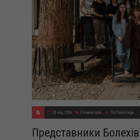
02 чер, 2026
0
Коментарів
153
Перегляди
Представники Болехів