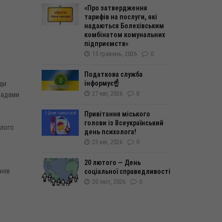
«Про затвердження
тарифів на послуги, які
надаються Болехівським
комбінатом комунальних
підприємств»
15 травень, 2026
0
Податкова служба
інформує☝️
ади
27 кві, 2026
0
кладами
Привітання міського
голови із Всеукраїнський
алого
день психолога!
23 кві, 2026
0
20 лютого — День
анів
соціальної справедливості
20 лют, 2026
0