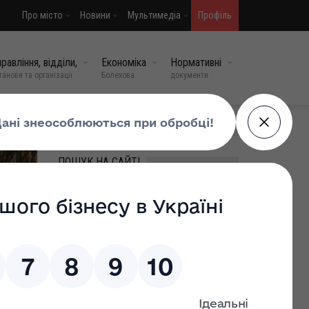
Про місто
Новини
Мультимедіа
Профіль
равління, відділи,
Економіка
Нормативні
танови та організації
Болехова
документи
МИ У СОЦМЕРЕЖАХ
ПОШУК НА САЙТІ
ВИПАДКОВІ НОВИНИ
Правила безпечної
евакуації пасажирів під час
подорожей залізницею
11 травень, 2026
0