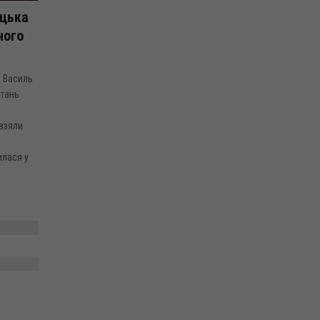
ицька
ного
и Василь
итань
взяли
илася у