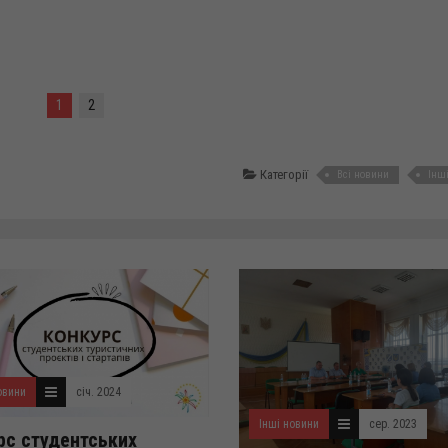
1
2
Категорії
Всі новини
Інш
овини
січ. 2024
Інші новини
сер. 2023
рс студентських