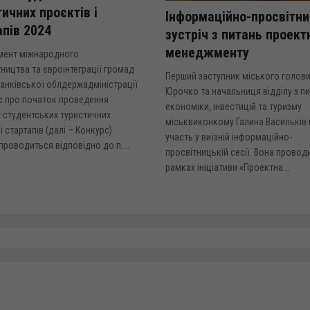
ичних проєктів і
Інформаційно-просвітн
апів 2024
зустріч з питань проект
менеджменту
мент міжнародного
тництва та євроінтеграції громад
Перший заступник міського голов
анківської облдержадміністрації
Юрочко та начальниця відділу з п
є про початок проведення
економіки, інвестицій та туризму
 студентських туристичних
міськвиконкому Галина Васильків 
і стартапів (далі – Конкурс).
участь у виїзній інформаційно-
проводиться відповідно до п....
просвітницькій сесії. Вона провод
рамках ініціативи «Проектна...