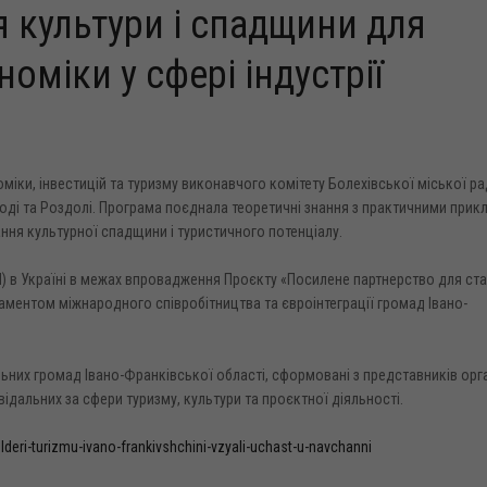
 культури і спадщини для
оміки у сфері індустрії
оміки, інвестицій та туризму виконавчого комітету Болехівської міської р
оді та Роздолі. Програма поєднала теоретичні знання з практичними при
ння культурної спадщини і туристичного потенціалу.
) в Україні в межах впровадження Проєкту «Посилене партнерство для ст
таментом міжнародного співробітництва та євроінтеграції громад Івано-
ьних громад Івано-Франківської області, сформовані з представників орг
ідальних за сфери туризму, культури та проєктної діяльності.
lderi-turizmu-ivano-frankivshchini-vzyali-uchast-u-navchanni