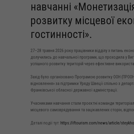
навчанні «Монетизація
розвитку місцевої екон
гостинності».
27–28 травня 2026 року працівники відділу з питань екон
долучились до навчальної програми, що проходила у Виг
успішного розвитку територій через ефективне використа
Захід було організовано Програмою розвитку ООН (ПРООН
відновлення» за підтримки Уряду Швеції спільно з депар
Франківської обласної державної адміністрації.
Учасниками навчання стали проєктні команди територіал
місцевого самоврядування та зацікавлених сторін, відпов
Деталі події тут:
https://iftourism.com/news/article/steykho