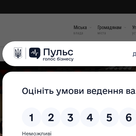
Міська
Громадянам
Уп
влада
міста
ус