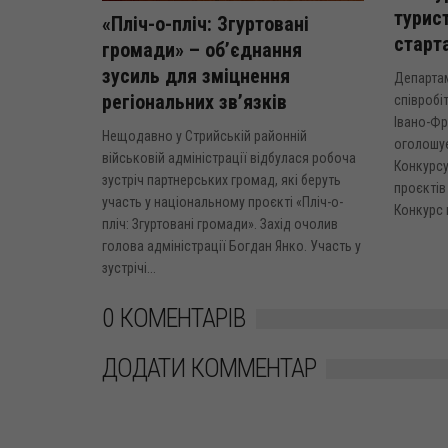
турист
«Пліч-о-пліч: Згуртовані
старт
громади» – об’єднання
зусиль для зміцнення
Департа
регіональних зв’язків
співробі
Івано-Фр
Нещодавно у Стрийській районній
оголошу
військовій адміністрації відбулася робоча
Конкурсу
зустріч партнерських громад, які беруть
проєктів 
участь у національному проєкті «Пліч-о-
Конкурс 
пліч: Згуртовані громади». Захід очолив
голова адміністрації Богдан Янко. Участь у
зустрічі...
0 КОМЕНТАРІВ
ДОДАТИ КОММЕНТАР