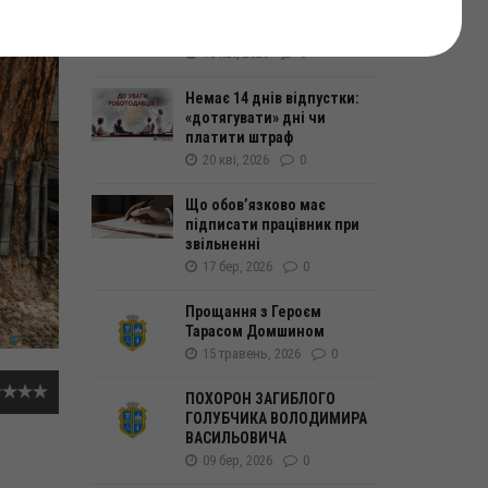
День пам’яток історії та
культури України
18 кві, 2026
0
Немає 14 днів відпустки:
«дотягувати» дні чи
платити штраф
20 кві, 2026
0
Що обов’язково має
підписати працівник при
звільненні
17 бер, 2026
0
Прощання з Героєм
Тарасом Домшином
15 травень, 2026
0
ПОХОРОН ЗАГИБЛОГО
ГОЛУБЧИКА ВОЛОДИМИРА
ВАСИЛЬОВИЧА
09 бер, 2026
0