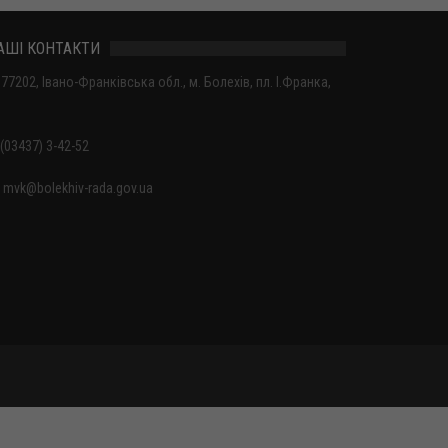
АШІ КОНТАКТИ
77202, Івано-Франківська обл., м. Болехів, пл. І.Франка,
(03437) 3-42-52
mvk@bolekhiv-rada.gov.ua