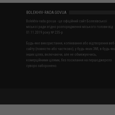
BOLEKHIV-RADA.GOV.UA
Bolekhiv-rada.gov.ua - це офіційний сайт Болехівської
міської ради згідно розпорядження міського голови від
01.11.2019 року № 235-р
Будь-яке використання, копіювання або відтворення веб
сайту (повністю або частково), у будь-яких ЗМІ, в будь-як
інших цілях, включаючи, але не обмежуючись,
комерційними цілями, без посилання на першоджерело
суворо заборонено.