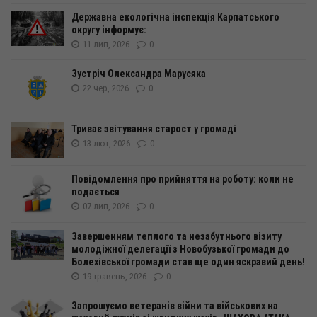
Державна екологічна інспекція Карпатського
округу інформує:
11 лип, 2026
0
Зустріч Олександра Марусяка
22 чер, 2026
0
Триває звітування старост у громаді
13 лют, 2026
0
Повідомлення про прийняття на роботу: коли не
подається
07 лип, 2026
0
Завершенням теплого та незабутнього візиту
молодіжної делегації з Новобузької громади до
Болехівської громади став ще один яскравий день!
19 травень, 2026
0
Запрошуємо ветеранів війни та військових на