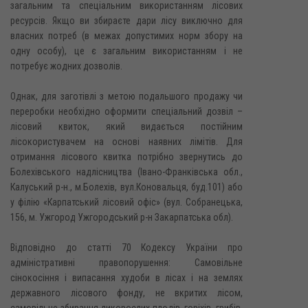
загальним та спеціальним використанням лісових
ресурсів. Якщо ви збираєте дари лісу виключно для
власних потреб (в межах допустимих норм збору на
одну особу), це є загальним використанням і не
потребує жодних дозволів.
Однак, для заготівлі з метою подальшого продажу чи
переробки необхідно оформити спеціальний дозвіл –
лісовий квиток, який видається постійним
лісокористувачем на основі наявних лімітів. Для
отримання лісового квитка потрібно звернутись до
Болехівського надлісництва (Івано-Франківська обл.,
Калуський р-н., м.Болехів, вул.Коновальця, буд.101) або
у філію «Карпатський лісовий офіс» (вул. Собранецька,
156, м. Ужгород Ужгородський р-н Закарпатська обл).
Відповідно до статті 70 Кодексу України про
адміністративні правопорушення: Самовільне
сінокосіння і випасання худоби в лісах і на землях
державного лісового фонду, не вкритих лісом,