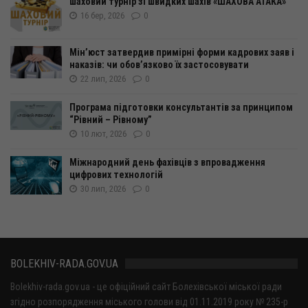
шаховий турнір зі швидких шахів «ШАХОВА АТАКА»
16 бер, 2026
0
Мін’юст затвердив примірні форми кадрових заяв і
наказів: чи обов’язково їх застосовувати
22 лип, 2026
0
Програма підготовки консультантів за принципом
“Рівний – Рівному”
10 лют, 2026
0
Міжнародний день фахівців з впровадження
цифрових технологій
30 лип, 2026
0
BOLEKHIV-RADA.GOV.UA
Bolekhiv-rada.gov.ua - це офіційний сайт Болехівської міської ради
згідно розпорядження міського голови від 01.11.2019 року № 235-р