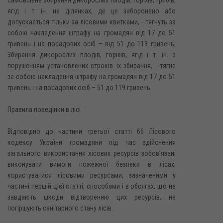
самовільне збирання дикорослих плодів, горіхів, грибів,
ягід і т. ін. на ділянках, де це заборонено або
допускається тільки за лісовими квитками, - тягнуть за
собою накладення штрафу на громадян від 17 до 51
гривень і на посадових осіб – від 51 до 119 гривень;
Збирання дикорослих плодів, горіхів, ягід і т. ін. з
порушенням установлених строків їх збирання, - тягне
за собою накладення штрафу на громадян від 17 до 51
гривень і на посадових осіб – 51 до 119 гривень.
Правила поведінки в лісі
Відповідно до частини третьої статті 66 Лісового
кодексу України громадяни під час здійснення
загального використання лісових ресурсів зобов’язані
виконувати вимоги пожежної безпеки в лісах,
користуватися лісовими ресурсами, зазначеними у
частині першій цієї статті, способами і в обсягах, що не
завдають шкоди відтворенню цих ресурсів, не
погіршують санітарного стану лісів.