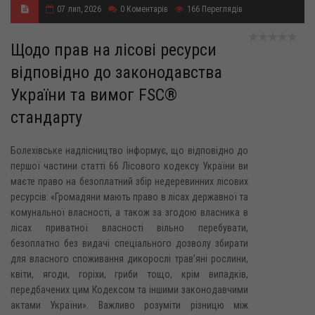
07 лип, 2026
0
Коментарів
166
Переглядів
Щодо прав на лісові ресурси
відповідно до законодавства
України та вимог FSC®
стандарту
Болехівське надлісництво інформує, що відповідно до
першої частини статті 66 Лісового кодексу України ви
маєте право на безоплатний збір недеревинних лісових
ресурсів: «Громадяни мають право в лісах державної та
комунальної власності, а також за згодою власника в
лісах приватної власності вільно перебувати,
безоплатно без видачі спеціального дозволу збирати
для власного споживання дикорослі трав’яні рослини,
квіти, ягоди, горіхи, гриби тощо, крім випадків,
передбачених цим Кодексом та іншими законодавчими
актами України». Важливо розуміти різницю між