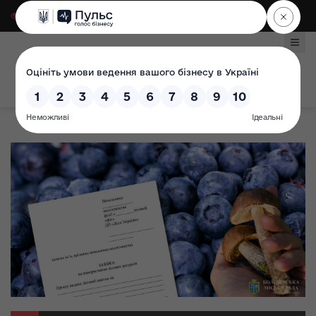
Для слабозорих
|
Select Language