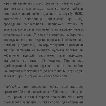
У разі виявлення підозрілих предметів – негайно відійти
від предмета тим шляхом яким до нього підійшли,
повідомити працівників надлісництва, службу ДСНС.
Категорично заборонено наближатись до місць
проведення лісозаготівель, працюючої техніки та
агрегатів, вольєрів із утримання у напіввільних умовах
мисливських видів. У лісах категорично заборонено
розводити багаття, кидати непогашені сірники або
цигарки (недопалки), використовувати піротехнічні
вироби, залишати чи викидати будь-які побутові чи
небезпечні відходи. Засмічення лісів відходами
відповідно до статті 73 Кодексу України про
адміністративні правопорушення тягне за собою
накладення штрафу від 425 до 850 гривень на громадян
та від 850 до 1700 гривень на посадових осіб.
Пам’ятайте, що консервна банка розкладається
протягом 100 років, алюмінієва – 500 років, поліетилен
– 250 років, а скляні вироби практично вічні. Тому
обов’язково забирайте сміття з собою. Для отримання