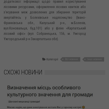
додаткової інформації щодо правил користування
лісовими ресурсами, оформлення лісових квитків або
з’ясування меж дозволених для збирання територій
звертайтесь у Болехівське надлісництво (Івано-
Франківська обл., Калуський р-н., м.Болехів,
вул.Коновальця, буд.101) або у філію «Карпатський
лісовий офіс» (вул. Собранецька, 156, м. Ужгород
Ужгородський р-н Закарпатська обл).
Категорії
Всі новини
Інші новини
СХОЖІ НОВИНИ