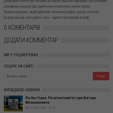
Державне агентство лісових ресурсів України інформує про розміри
штрафних санкцій при здійсненні незаконної рубки дерев.
Правопорушник, який здійснив незаконну рубку дерев, сплачує: -
розмір шкоди, заподіяної лісу; - адміністративний штраф....
0 КОМЕНТАРІВ
ДОДАТИ КОММЕНТАР
МИ У СОЦМЕРЕЖАХ
ПОШУК НА САЙТІ
ВИПАДКОВІ НОВИНИ
Рік без Героя. Рік вічної пам’яті про Віктора
Мельниковича
21 лип, 2026
0