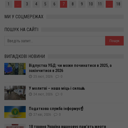
1
...
3
4
5
6
7
8
9
10
11
...
18
МИ У СОЦМЕРЕЖАХ
ПОШУК НА САЙТІ
ВИПАДКОВІ НОВИНИ
Відпустка УБД: чи може починатися в 2025, а
закінчитися в 2026
25 лют, 2026
0
У молитві – наша міць і сила🙏
24 лют, 2026
0
Податкова служба інформує☝️
27 кві, 2026
0
18 травня Україна вшановує пам’ять жертв