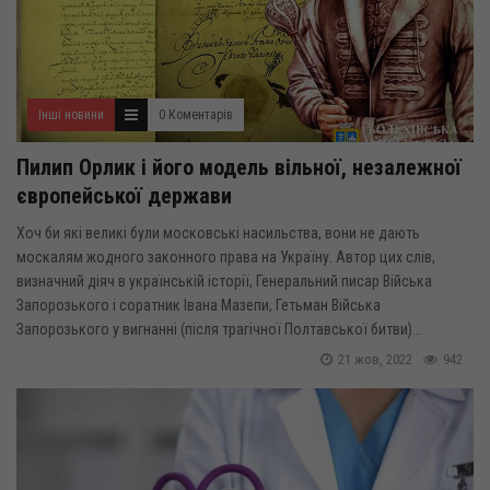
Інші новини
0 Коментарів
Пилип Орлик і його модель вільної, незалежної
європейської держави
Хоч би які великі були московські насильства, вони не дають
москалям жодного законного права на Україну. Автор цих слів,
визначний діяч в українській історії, Генеральний писар Війська
Запорозького і соратник Івана Мазепи, Гетьман Війська
Запорозького у вигнанні (після трагічної Полтавської битви)...
21 жов, 2022
942