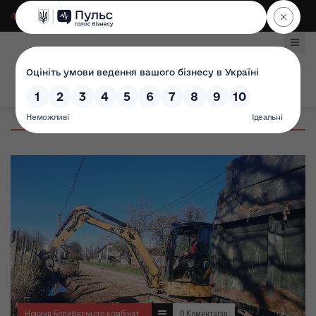
Для слабозорих
|
Select Language
Новини Болехівського комбінату комунальних підприємств
0 Коментарів