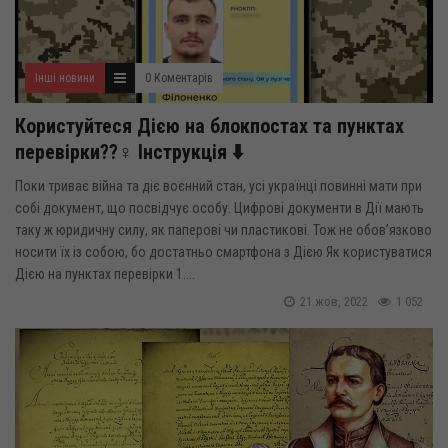
Інші новини
0 Коментарів
Користуйтеся Дією на блокпостах та пунктах
перевірки??‍♀️ Інструкція ⬇️
Поки триває війна та діє воєнний стан, усі українці повинні мати при
собі документ, що посвідчує особу. Цифрові документи в Дії мають
таку ж юридичну силу, як паперові чи пластикові. Тож не обовʼязково
носити їх із собою, бо достатньо смартфона з Дією Як користуватися
Дією на пунктах перевірки 1....
21 жов, 2022
1 052