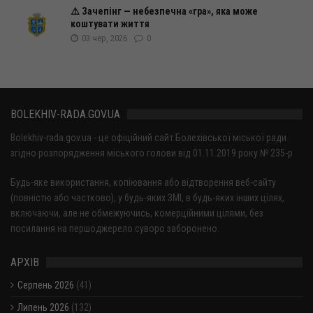
⚠️ Зачепінг — небезпечна «гра», яка може
коштувати життя
03 чер, 2026
0
BOLEKHIV-RADA.GOV.UA
Bolekhiv-rada.gov.ua - це офіційний сайт Болехівської міської ради
згідно розпорядження міського голови від 01.11.2019 року № 235-р
Будь-яке використання, копіювання або відтворення веб-сайту
(повністю або частково), у будь-яких ЗМІ, в будь-яких інших цілях,
включаючи, але не обмежуючись, комерційними цілями, без
посилання на першоджерело суворо заборонено.
АРХІВ
Серпень 2026
(41)
Липень 2026
(132)