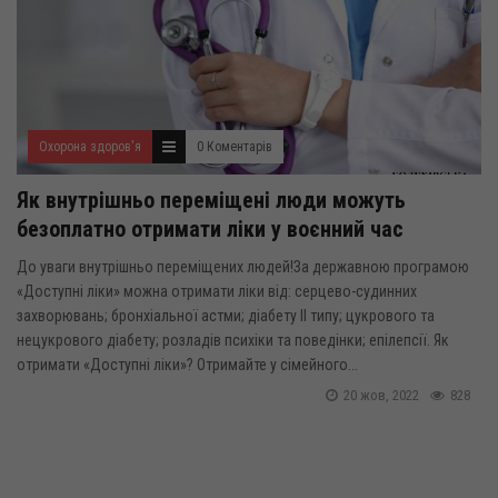
Охорона здоров'я
0 Коментарів
Як внутрішньо переміщені люди можуть
безоплатно отримати ліки у воєнний час
До уваги внутрішньо переміщених людей!За державною програмою
«Доступні ліки» можна отримати ліки від: серцево-судинних
захворювань; бронхіальної астми; діабету II типу; цукрового та
нецукрового діабету; розладів психіки та поведінки; епілепсії. Як
отримати «Доступні ліки»? Отримайте у сімейного...
20 жов, 2022
828