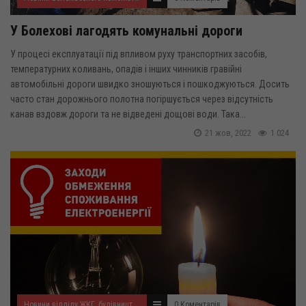
У Болехові лагодять комунальні дороги
У процесі експлуатації під впливом руху транспортних засобів,
температурних коливань, опадів і інших чинників гравійні
автомобільні дороги швидко зношуються і пошкоджуються. Досить
часто стан дорожнього полотна погіршується через відсутність
канав вздовж дороги та не відведені дощові води. Така...
21 жов, 2022
1 024
Новини відділу ЖКГ, будівництва, транспорту, екології та благоустрою
0 Коментарів