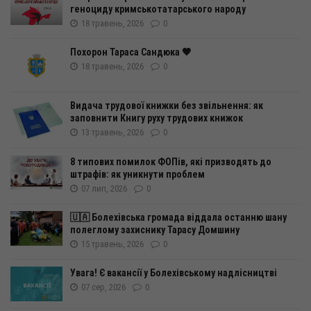
геноциду кримськотатарського народу
18 травень, 2026
0
Похорон Тараса Сандюка 🖤
18 травень, 2026
0
Видача трудової книжки без звільнення: як
заповнити Книгу руху трудових книжок
13 травень, 2026
0
8 типових помилок ФОПів, які призводять до
штрафів: як уникнути проблем
07 лип, 2026
0
🇺🇦 Болехівська громада віддала останню шану
полеглому захиснику Тарасу Домшину
15 травень, 2026
0
Увага! Є вакансії у Болехівському надлісництві
07 сер, 2026
0