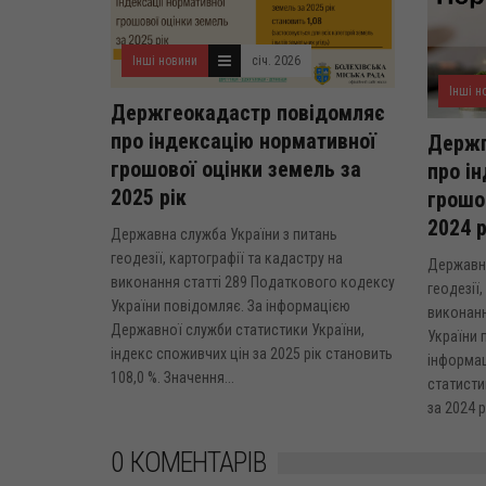
Інші новини
січ. 2026
Інші н
Держгеокадастр повідомляє
про індексацію нормативної
Держг
грошової оцінки земель за
про і
2025 рік
грошо
2024 р
Державна служба України з питань
геодезії, картографії та кадастру на
Державна
виконання статті 289 Податкового кодексу
геодезії,
України повідомляє. За інформацією
виконанн
Державної служби статистики України,
України 
індекс споживчих цін за 2025 рік становить
інформа
108,0 %. Значення...
статисти
за 2024 р
0 КОМЕНТАРІВ