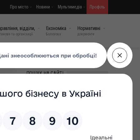
Про місто
Новини
Мультимедіа
Профіль
равління, відділи,
Економіка
Нормативні
танови та організації
Болехова
документи
МИ У СОЦМЕРЕЖАХ
ПОШУК НА САЙТІ
ВИПАДКОВІ НОВИНИ
ПРАВО. ГІДНІСТЬ. УКРАЇНА!
29 чер, 2026
0
Їхній подвиг — у нашій