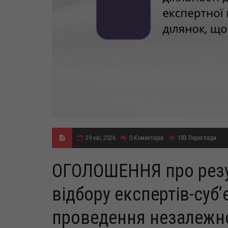
29 кві, 2026
0
Коментарів
183
Перегляди
ОГОЛОШЕННЯ про резу
відбору експертів-суб’
проведення незалежно