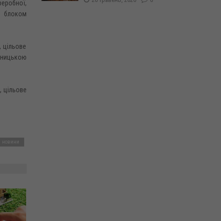
еробної,
 блоком
, цільове
ємницькою
, цільове
і новини