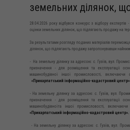
земельних ділянок, щ
28.04.2026 року відбувся конкурс з відбору експертів 
оцінки земельних ділянок, що підлягають продажу на тери
За результатами розгляду поданих матеріалів переможц
ділянок, що підлягають продажу запропонувавши найниж
- На земельну ділянку за адресою: с. Гузіїв, вул. Пром
призначення - для розміщення та експлуатації осн
машинобудівної іншої промисловості, включаючи
«Прикарпатський інформаційно-кадастровий центр»
- На земельну ділянку за адресою: с. Гузіїв, вул. Про
призначення - для розміщення та експлуатації осн
машинобудівноїта іншої промисловості, включаючи
«Прикарпатський інформаційно-кадастровий центр».
- На земельну ділянку за адресою: с. Гузіїв, вул. Про