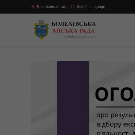
Для слабозорих
|
Select Language