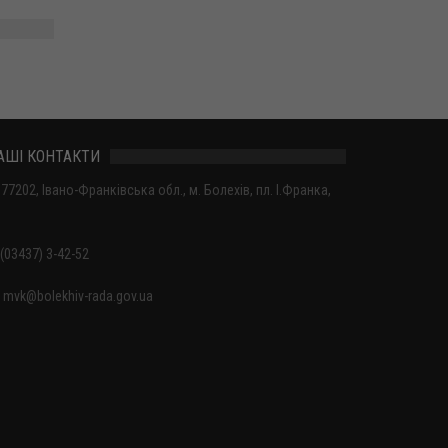
АШІ КОНТАКТИ
77202, Івано-Франківська обл., м. Болехів, пл. І.Франка,
(03437) 3-42-52
mvk@bolekhiv-rada.gov.ua