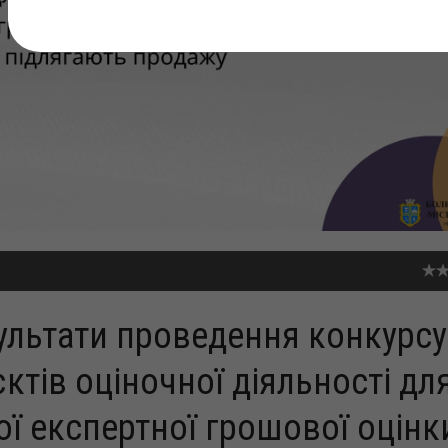
льтати проведення конкурсу
єктів оціночної діяльності дл
ї експертної грошової оцінк