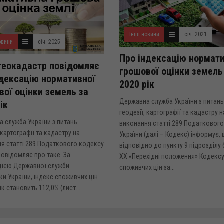
Інші новини
січ. 2021
овини
січ. 2025
Про індексацію нормати
еокадастр повідомляє
грошової оцінки земель
ндексацію нормативної
2020 рік
вої оцінки земель за
Державна служба України з питань
ік
геодезії, картографії та кадастру н
 служба України з питань
виконання статті 289 Податковог
 картографії та кадастру на
України (далі – Кодекс) інформує,
я статті 289 Податкового кодексу
відповідно до пункту 9 підрозділу 
повідомляє про таке. За
ХХ «Перехідні положення» Кодексу
цією Державної служби
споживчих цін за...
ки України, індекс споживчих цін
ік становить 112,0% (лист...