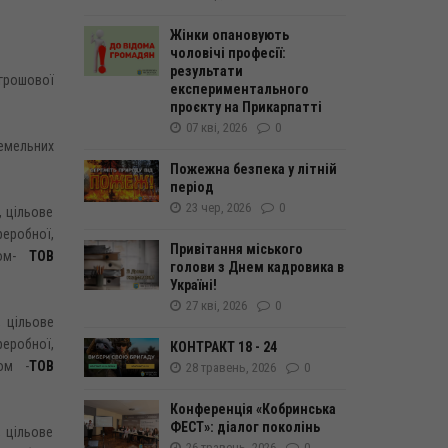
Жінки опановують
чоловічі професії:
результати
 грошової
експериментального
проєкту на Прикарпатті
07 кві, 2026
0
земельних
Пожежна безпека у літній
період
23 чер, 2026
0
, цільове
еробної,
Привітання міського
ком-
ТОВ
голови з Днем кадровика в
Україні!
27 кві, 2026
0
, цільове
еробної,
КОНТРАКТ 18 - 24
ом -
ТОВ
28 травень, 2026
0
Конференція «Кобринська
ФЕСТ»: діалог поколінь
, цільове
26 травень, 2026
0