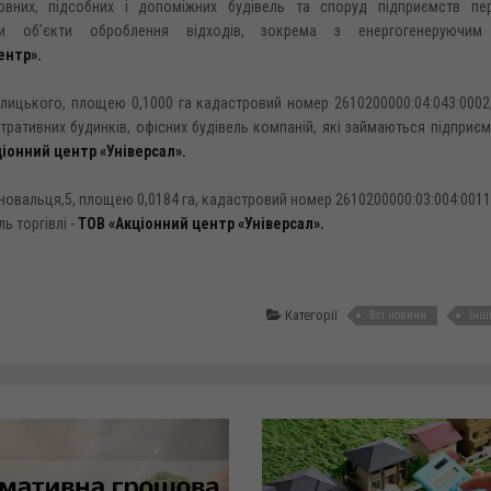
овних, підсобних і допоміжних будівель та споруд підприємств пер
ючи об’єкти оброблення відходів, зокрема з енергогенеруючим
ентр».
Галицького, площею 0,1000 га кадастровий номер 2610200000:04:043:0002
тративних будинків, офісних будівель компаній, які займаються підпри
іонний центр «Універсал».
оновальця,5, площею 0,0184 га, кадастровий номер 2610200000:03:004:0011
ь торгівлі -
ТОВ «Акціонний центр «Універсал».
Категорії
Всі новини
Інш