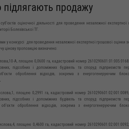
о підлягають продажу
- суб’єктів оціночної діяльності для проведення незалежної експертної
торії Болехівської ТГ.
ями у конкурсі для проведення незалежної експертної грошової оцінки 
чу цінову пропозицію визначено:
ислова,10-А, площею 0,0600 га, кадастровий номер 2610290601:01:005:0168
овних, підсобних і допоміжних будівель та споруд підприємств пер
 об’єкти оброблення відходів, зокрема з енергогенеруючим бло
.
мислова,1, площею 0,2991 га, кадастровий номер 2610290601:02:001:0089
овних, підсобних і допоміжних будівель та споруд підприємств пер
 об’єкти оброблення відходів, зокрема з енергогенеруючим блок
мислова,4, площею 0,4600 га, кадастровий номер 2610290601:02:001:0092