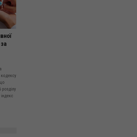
вної
 за
а
о кодексу
 що
6 розділу
 індекс