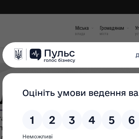
Міська
Громадянам
Уп
влада
міста
ус