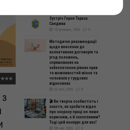
пам’яті
06 травень, 2026
0
Зустріч Героя Тараса
Сандюка
15 травень, 2026
0
Методичні рекомендації
щодо внесення до
колективних договорів та
угод положень,
спрямованих на
забезпечення рівних прав
та можливостей жінок та
чоловіків у трудових
відносинах
22 лип, 2026
0
 з
🎬 Ви творча особистість і
знаєте, як зробити відео
я
про охорону праці не лише
корисним, а й захопливим?
и
Тоді цей конкурс для вас!
08 чер, 2026
0