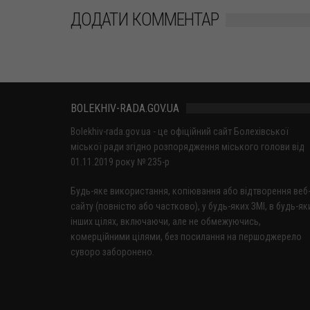
ДОДАТИ КОММЕНТАР
BOLEKHIV-RADA.GOV.UA
Bolekhiv-rada.gov.ua - це офіційний сайт Болехівської
міської ради згідно розпорядження міського голови від
01.11.2019 року № 235-р
Будь-яке використання, копіювання або відтворення веб
сайту (повністю або частково), у будь-яких ЗМІ, в будь-як
інших цілях, включаючи, але не обмежуючись,
комерційними цілями, без посилання на першоджерело
суворо заборонено.