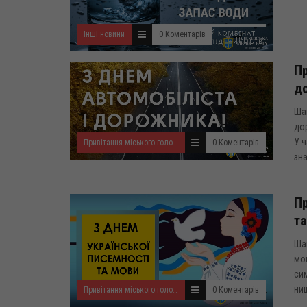
Інші новини
0 Коментарів
Пр
д
Шан
до
У ч
Привітання міського голови
0 Коментарів
зна
Пр
та
Ша
мов
сим
нищ
Привітання міського голови
0 Коментарів