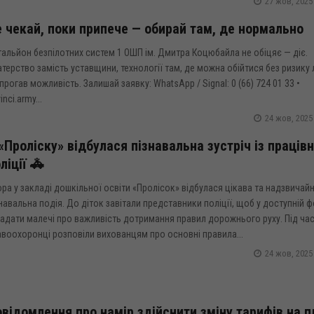
27 жов, 2025
 чекай, поки припече — обирай там, де нормально
альйон безпілотних систем 1 ОШП ім. Дмитра Коцюбайла не обіцяє — діє.
терство замість уставщини, технології там, де можна обійтися без ризику
прогав можливість. Залишай заявку: WhatsApp / Signal: 0 (66) 724 01 33 •
inci.army...
24 жов, 2025
«Проліску» відбулася пізнавальна зустріч із праців
ліції 🚓
ра у закладі дошкільної освіти «Пролісок» відбулася цікава та надзвичай
навальна подія. До діток завітали представники поліції, щоб у доступній 
адати малечі про важливість дотримання правил дорожнього руху. Під час 
воохоронці розповіли вихованцям про основні правила...
24 жов, 2025
відомлення про намір здійснити зміну тарифів на п