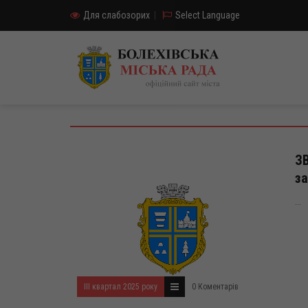
Для слабозорих
|
Select Language
ЗВ
за
...
ІІІ квартал 2025 року
0 Коментарів