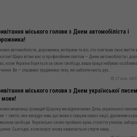
ивітання міського голови з Днем автомобіліста і
орожника!
овні автомобілісти, дорожники, ветерани та всі, хто пов’язав своє життя 
рогою! Щиро вітаю вас із професійним святом — Днем автомобіліста і дор
ас, коли Україна бореться за свою свободу, ваша праця набуває особлив
чення. Ви — справжні трудівники тилу, які забезпечують рух...
27 жов, 2025
ивітання міського голови з Днем української писем
 мови!
новні мешканці громади! Щороку ми відзначаємо День української писемн
и — свято, яке нагадує нам, що мова є серцем нашої нації, духовним корі
волом свободи. Українське слово пройшло крізь століття утисків, заборон
ення. Сьогодні, коли ворог знову намагається стерти нашу...