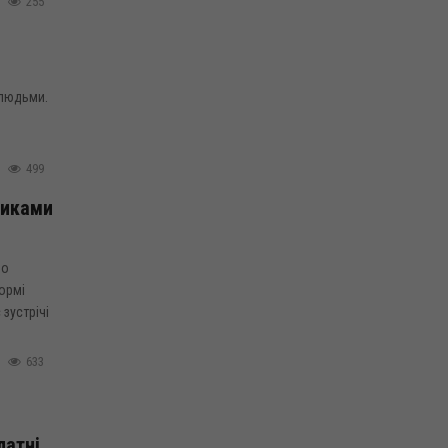
255
 людьми.
499
никами
но
формі
зустрічі
633
латні