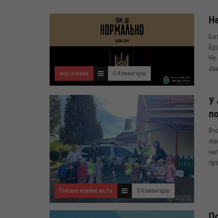
Не
Бат
Бра
Не 
dav
Інші новини
0 Коментарів
У 
по
Вчо
піз
наг
пра
Головні новини міста
0 Коментарів
По