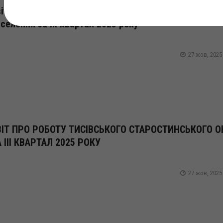
іт про роботу управління праці та соціального захи
селення за ІІІ квартал 2025 року
27 жов, 2025
ВІТ ПРО РОБОТУ ТИСІВСЬКОГО СТАРОСТИНСЬКОГО О
 ІІІ КВАРТАЛ 2025 РОКУ
27 жов, 2025