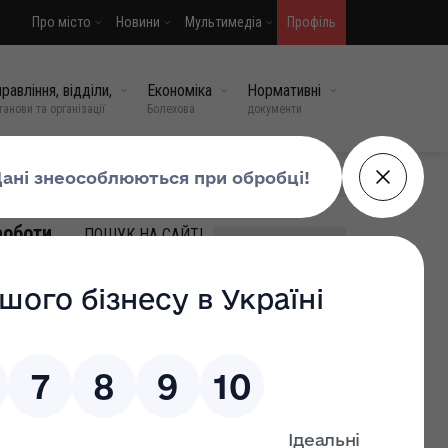
Про місто
Новини
Мультимедіа
Профіль
равління, відділи,
Економіка
Нормативні
танови та організації
Болехова
документи
МИ У СОЦМЕРЕЖАХ
роботи
ПОШУК НА САЙТІ
127
ВИПАДКОВІ НОВИНИ
Стратегія зайнятості до
2030 року: які зміни
чекають роботодавців
25 лют, 2026
0