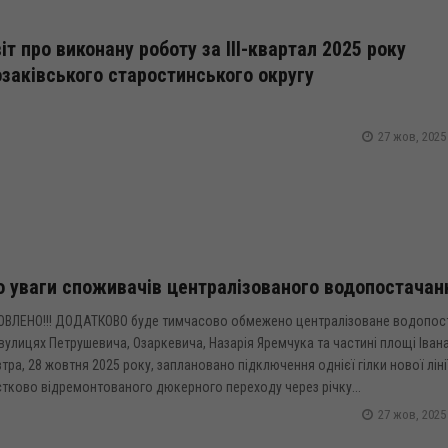
іт про виконану роботу за ІІІ-квартал 2025 року
заківського старостинського округу
27 жов, 2025
 уваги споживачів централізованого водопостачан
ОВЛЕНО!!! ДОДАТКОВО буде тимчасово обмежено централізоване водопос
вулицях Петрушевича, Озаркевича, Назарія Яремчука та частині площі Іва
тра, 28 жовтня 2025 року, заплановано підключення однієї гілки нової ліні
тково відремонтованого дюкерного переходу через річку...
27 жов, 2025