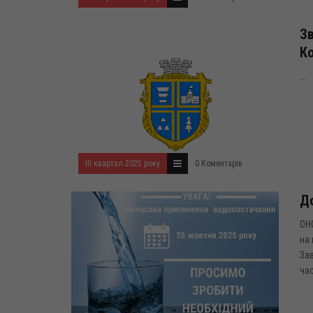
Зв
Ко
...
ІІІ квартал 2025 року
0 Коментарів
До
ОН
на 
Зав
час