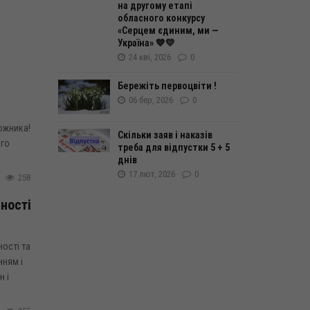
на другому етапі
обласного конкурсу
«Серцем єдиним, ми —
Україна» 💙💛
24 кві, 2026
0
Бережіть первоцвіти !
06 бер, 2026
0
з
ожника!
Скільки заяв і наказів
ого
треба для відпустки 5 + 5
днів
17 лют, 2026
0
258
ності
ості та
нням і
 і