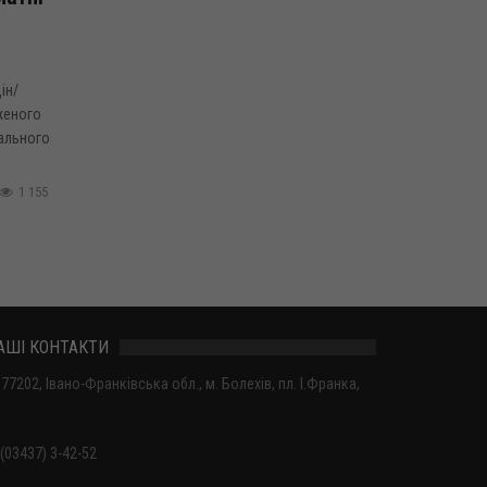
ін/
женого
нального
1 155
АШІ КОНТАКТИ
77202, Івано-Франківська обл., м. Болехів, пл. І.Франка,
(03437) 3-42-52