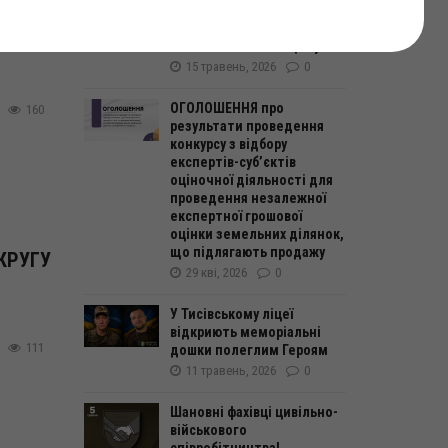
Діти з Новобузької
сту
громади продовжують
пізнавати Болехівщину 🤝
15 травень, 2026
0
ОГОЛОШЕННЯ про
160
результати проведення
конкурсу з відбору
експертів-суб’єктів
оціночної діяльності для
проведення незалежної
експертної грошової
оцінки земельних ділянок,
що підлягають продажу
КРУГУ
29 кві, 2026
0
У Тисівському ліцеї
відкриють меморіальні
111
дошки полеглим Героям
11 травень, 2026
0
Шановні фахівці цивільно-
військового