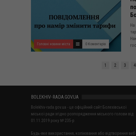
по
Бо
На 
тар
На
Головні новини міста
0 Коментарів
гос
1
2
3
4
BOLEKHIV-RADA.GOV.UA
Bolekhiv-rada.gov.ua - це офіційний сайт Болехівської
міської ради згідно розпорядження міського голови від
01.11.2019 року № 235-р
Будь-яке використання, копіювання або відтворення веб