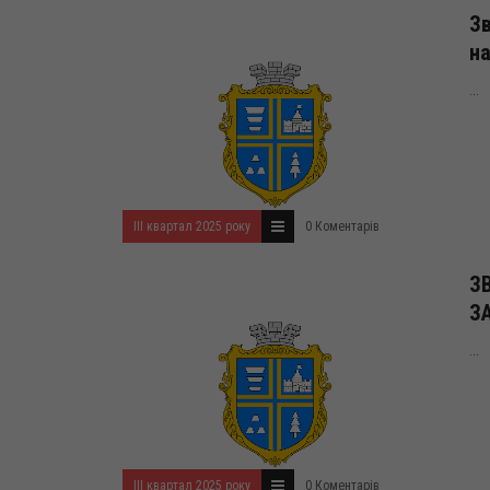
Зв
на
...
ІІІ квартал 2025 року
0 Коментарів
З
ЗА
...
ІІІ квартал 2025 року
0 Коментарів