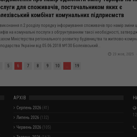
слуги для споживачів, постачальником яких є
лехівський комбінат комунальних підприємств
виконання п.2 розділу порядку інформування споживачів про намір зміни ц
ифів на комунальні послуги з обгрунтуванням такої необхідності, затверд
казом Міністерства регіонального розвитку будівництва та житлово-кому
подарства України від 05.06.2018 №130 Болехівський...
23 жов, 2025
5
6
7
8
9
10
...
19
АРХІВ
Н
Серпень 2026
(41)
12
Липень 2026
(132)
Червень 2026
(105)
-