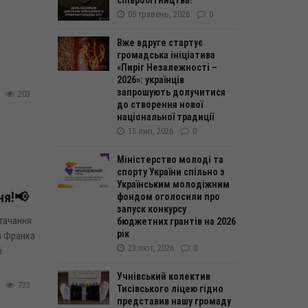
співробітництва!
05 травень, 2026
0
Вже вдруге стартує
громадська ініціатива
«Пиріг Незалежності –
2026»: українців
запрошують долучитися
203
до створення нової
національної традиції
15 лип, 2026
0
Міністерство молоді та
спорту України спільно з
Українським молодіжним
ня!📢
фондом оголосили про
запуск конкурсу
тачання
бюджетних грантів на 2026
рік
на Франка
23 лют, 2026
0
ї
Учнівський колектив
733
Тисівського ліцею гідно
представив нашу громаду