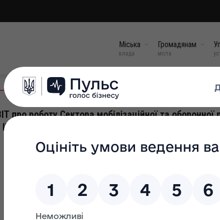
Міська
Громадянам
Уп
влада
міста
ус
ІТ про роботу Сектора мобілізаційної та оборонної 
 III квартал 2025 року
27 жов, 2025