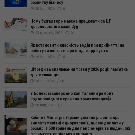
розвитку бізнесу
30 бер, 2026
0
Чому бухгалтер не може працювати за ЦП-
договором: що каже Суд
13 травень, 2026
0
Як встановити класність водія при прийнятті на
роботу та які категорії її підтверджують
19 бер, 2026
0
Штрафи за спалювання трави у 2026 році: пам’ятка
для мешканців
16 кві, 2026
0
У Болехові завершено капітальний ремонт
водопровідної мережі на трьох вулицях👍
20 лип, 2026
0
Кабінет Міністрів України ухвалив рішення про
виплату у квітні одноразової цільової доплати у
розмірі 1 500 гривень для пенсіонерів та людей, які
отримують соціальну допомогу