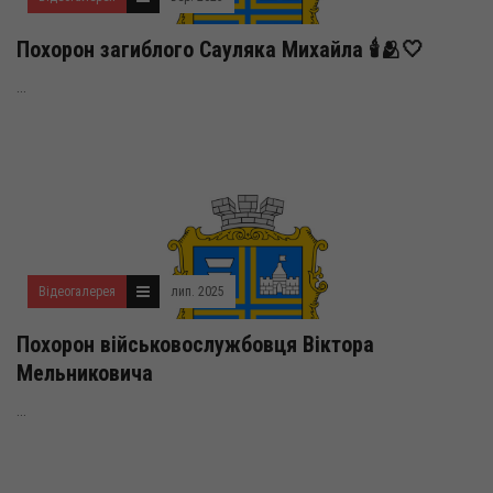
Похорон загиблого Сауляка Михайла 🕯️🫂🤍
...
Відеогалерея
лип. 2025
Похорон військовослужбовця Віктора
Мельниковича
...