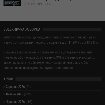
20 бер, 2026
0
BOLEKHIV-RADA.GOV.UA
Bolekhiv-rada.gov.ua - це офіційний сайт Болехівської міської ради
згідно розпорядження міського голови від 01.11.2019 року № 235-р
Будь-яке використання, копіювання або відтворення веб-сайту
(повністю або частково), у будь-яких ЗМІ, в будь-яких інших цілях,
включаючи, але не обмежуючись, комерційними цілями, без
посилання на першоджерело суворо заборонено.
АРХІВ
Серпень 2026
(41)
Липень 2026
(132)
Червень 2026
(105)