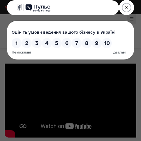
Для слабозорих
|
Select Language