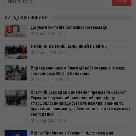
ВИПАДКОВІ НОВИНИ
До уваги жителів Болехівської громади!
20 бер, 2026
0
🕯️ НАВІКИ В СТРОЮ. БІЛЬ, ЯКИЙ НЕ МИНЕ…
09 лют, 2026
0
Подяка учасникам благодійної ярмарки в рамках
«Кобринська ФЕСТ у Болехові»
28 травень, 2026
0
Освітній осередок з вивчення предмета «Захист
України» — сучасний навчальний простір, де
старшокласники здобувають важливі знання та
практичні навички для безпечного життя в умовах
сьогодення
08 чер, 2026
0
Офіси «Зроблено в Україні»: підтримка для