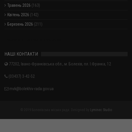
Травень 2026
(163)
Квітень 2026
(142)
Березень 2026
(211)
Показати / приховати весь архів
НАШІ КОНТАКТИ
77202, Івано-Франківська обл., м. Болехів, пл. І.Франка, 12
(03437) 3-42-52
mvk@bolekhiv-rada.gov.ua
© 2019 Болехівська міська рада. Designed by
Lyminec Studio