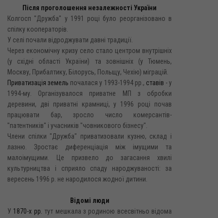
Після проголошення незалежності України
Колгосп "Дружба" у 1991 році було реорганізовано в
спілку кооператорів.
У селі почали відроджувати давні традиції.
Через економічну кризу село стало центром внутрішніх
(у східні області України) та зовнішніх (у Тюмень,
Москву, Прибалтику, Білорусь, Польщу, Чехію) міграцій.
Приватизація земель
почалася у 1993-1994 pp.,
ставів
- y
1994-му. Організувалося приватне МП з обробки
деревини, дві приватні крамниці, у 1996 році почав
працювати бар, зросло число комерсантів-
"патентників" і учасників "човникового бізнесу".
Члени спілки "Дружба" приватизовали кузню, склад і
лазню. Зростає диференціація між імущими та
малоімущими. Це призвело до загасання хвилі
культурництва і сприяло спаду народжуваності: за
вересень 1996 р. не народилося жодної дитини.
Відомі люди
У
1870-х рр.
тут мешкала з родиною всесвітньо відома