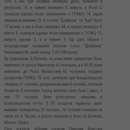
ОУН; з них при облавах загинуло двоє, померло в
репресіях 14, в чужині померло 5, живуть в Росії 2;
померли вдома після повернення з ГУЛАГу 14, зараз
лишилося живими 12. В сотнях "Довбуша" та "Бея" було
77 воїнів; з них в боях загинуло 44, в чужині загинуло 9,
вбито 8, померли вдома після повернення з ГУЛАГу 11,
живуть вдома 3, а в чужині 3. (Ці дані зібрані і
впорядковані колишнім воїном сотні "Довбуша"
Пилипівим І.М., який помер 7.10.1996 року).
Як підрахував Д.Пилипів, за роки війни примусово було
вивезено із села в Німеччину 63 чоловіки, а в 40-50 роки
вивезено до Росії, Казахстану 62 чоловіки; піддано
репресіям ГУЛАГу 73 чол.; загинули при більшовицьких
облавах 21 чоловік, розірвані мінами 8 чоловік, пропали
безвісти 4 чоловіки. Серед жителів села були і євреї, з
них 15 чоловік були розстріляні німцями в
Болехівському гетто. З 73 солдатів червоної армії
живими залишилось 21 чоловік, 16 чоловік померли на
схилі літ в Тисові, а решта загинули в боях за Болехів,
Мінськ і Прагу.
Слід згадати добрим словом Павелик Кристіну