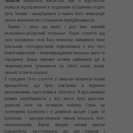
Танявою
виявилася викритою, але її відголосок
знайшов відображення в подальших історичних подіях
села Таняви і закарбувався у памяті його мешканців
своєю жертовністю і історичною передбачливістю.
Танява — село, що мало, і досі має, значний
економічно-ресурсний потенціал. Перші століття від
часу заснування села його мешканці займалися лише
сільським господарством, відвоювавши у лісу свої
клапті ниви-полів — вони вирощували пшеницю, жито та
городнину. Більш заможні селяни займалися ще й
тваринництвом (утримуючи на обісті корів, волів,
свиней та овечі кошари).
З середини 19-го століття у танівчан появився новий
призаробіток, що було пов`язано із першими
економічними паростками в тогочассі. В краї виникла
велика затребуваність у лісі, якого було вдосталь
довкола села: на поташнях поблизу Стрия, на
солеварнях Болехова і в домівках місцян Стрия та
Болехова — використовували чималу кількість лісо-
пиломатеріалів. Відтак місцеві селяни змогли
підзаробити, заготовляючи ліс для паничів і