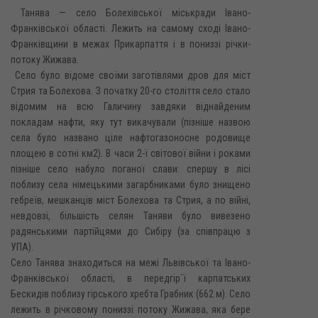
Танява — село Болехівської міськради Івано-
Франківської області. Лежить на самому сході Івано-
Франківщини в межах Прикарпаття і в пониззі річки-
потоку Жижава.
Село було відоме своїми заготівлями дров для міст
Стрия та Болехова. З початку 20-го століття село стало
відомим на всю Галичину завдяки віднайденим
покладам нафти, яку тут викачували (пізніше назвою
села було названо ціле нафтогазоносне родовище
площею в сотні км2). В часи 2-ї світової війни і роками
пізніше село набуло поганої слави: спершу в лісі
поблизу села німецькими загарбниками було знищено
гебреїв, мешканців міст Болехова та Стрия, а по війні,
невдовзі, більшість селян Таняви було вивезено
радянськими партійцями до Сибіру (за співпрацю з
УПА).
Село Танява знаходиться на межі Львівської та Івано-
Франківської області, в передгір`ї карпатських
Бескидів поблизу гірського хребта Грабник (662 м). Село
лежить в річковому пониззі потоку Жижава, яка бере