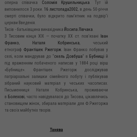
оперна співачка
Соломія Крушельницька
. Тут їй
виповнилося 3 роки.
16 листопада
2002
, в день 50-річчя
смерті співачки, було відкрито пам'ятник на подвір'ї
церкви Введенія.
Тисів - батьківщина винахідника
Йосипа Лівчака
.
З Тисовим кінця XIX — початку XX ст. пов'язані
Іван
Франко
,
Наталя Кобринська
, чеський
етнограф
Франтішек Ржегорж
. Іван Франко побував у
селі, коли мандрував до "
скель Довбуша
" в
Бубнищі
й
під враженням побаченого написав у 1884 році вірш
«Бубнище». Франтішек Ржегорж досліджував
патріархальні залишки сімейного побуту і публікував
зібраний науковий матеріал у чеських часописах.
Письменниця Наталя Кобринська, проживаючи
в
Болехові
, часто навідувалася до Тисова, цікавлячись
становищем жінок, збирала матеріали для Ф.Ржегоржа
та своїх майбутніх творів.
Танява