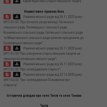
Характеристика старостинського округу
Нормативно-правова база
Рішення міської ради від 26.11.2020 року
№15-01/20 "Про початок реорганізації Тисівської
сільської ради, Поляницької сільської ради,
Козаківської сільської ради, Гузіївської сільської ради
та Міжрічанської сільської ради шляхом приєднання до
Болехівської міської ради";
Рішення міської ради від 26.11.2020 року
№11-01/20 "Про утворення старостинських округів на
території Болехівської міської ради";
Рішення міської ради від 26.11.2020 року
№12-01/20 "Про затвердження старост";
Рішення міської ради від 22.12.2020 року
№07-02/20 "Про затвердження Положення про
старосту".
Історична довідка про село Тисів та село Танява
Тисів