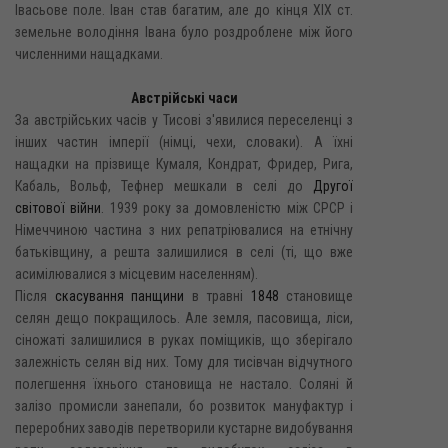
Івасьове поле. Іван став багатим, але до кінця XIX ст.
земельне володіння Івана було роздроблене між його
численними нащадками.
Австрійські часи
За австрійських часів у Тисові з'явилися переселенці з
інших частин імперії (німці, чехи, словаки). А їхні
нащадки на прізвище Кумаля, Кондрат, Фридер, Рига,
Кабаль, Вольф, Тефнер мешкали в селі до
Другої
світової війни
. 1939 року за домовленістю між СРСР і
Німеччиною частина з них репатріювалися на етнічну
батьківщину, а решта залишилися в селі (ті, що вже
асимілювалися з місцевим населенням).
Після
скасування панщини
в травні
1848
становище
селян дещо покращилось. Але земля, пасовища, ліси,
сіножаті залишилися в руках поміщиків, що зберігало
залежність селян від них. Тому для тисівчан відчутного
полегшення їхнього становища не настало. Соляні й
залізо промисли занепали, бо розвиток мануфактур і
переробних заводів перетворили кустарне видобування