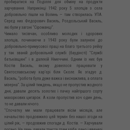
пробиратися на Поділля для обміну на продукти
харчування. Наприкінці 1942 року 5 хлопців з села
добровільно пішли на Волинь — там створилась УПА.
Серед них Федорович Василь, Роздольський Василь,
які були у загоні "Сіроманці".
Чимало тисівчан, особливо молодих і здорових
хлопців, починаючи з 1943 року були залунені до
добровільно-примусової праці на благо третього рейху
у так званій добровільній службі (баудінсті) "Службі
батьківщині" і в далекій Німеччині. Одним із них був
Костів Василь, якому довелося працювати у
Святославському кар'єрі біля Сколе. Як згадує д.
Василь, "робота була дуже важка і виснажлива, а оплата
мізерна". За цілий тиждень, якщо не пропустив жодного
дня, давали десять золотих і пачку найгіршого сорту
махоркових цигарок. А коли пропустив хоч один день,
то не давали нічого.
"Спочатку ми мали працювати вісім місяців, але
начальство продовжило цей термін без нашої згоди на
цілий рік, — продовжив спогади д. Костів. — Харчували
погано. На день давали триста грам хліба, рано і ввечері