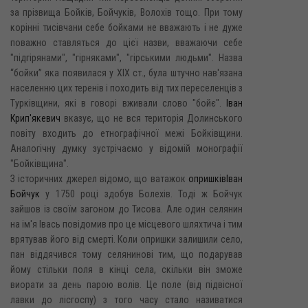
за прізвища Бойків, Бойчуків, Волохів тощо. При тому
корінні тисівчани себе бойками не вважають і не дуже
поважно ставляться до цієї назви, вважаючи себе
"підгірянами", "гірняками", "гірськими людьми". Назва
“бойки” яка появилася у XIX ст., була штучно нав'язана
населенню цих теренів і походить від тих переселенців з
Турківщини, які в говорі вживали слово "бойє".
Іван
Крип'якевич
вказує, що не вся територія Долинського
повіту входить до етнографічної межі Бойківщини.
Аналогічну думку зустрічаємо у відомій монографії
"Бойківщина".
З історичних джерел відомо, що ватажок
опришків
Іван
Бойчук
у 1750 році здобув Болехів. Тоді ж Бойчук
зайшов із своїм загоном до Тисова. Але один селянин
на ім'я Івась повідомив про це місцевого шляхтича і тим
врятував його від смерті. Коли опришки залишили село,
пан віддячився тому селянинові тим, що подарував
йому стільки поля в кінці села, скільки він зможе
виорати за день парою волів. Це поле (від підвісної
лавки до лісгоспу) з того часу стало називатися