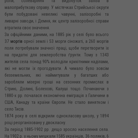
ропи, солеваріння та видобуток заліза в
малоприбуткову справу. У містечках Стрийської округи
були побудовані невеликі чавунні, залізоробні та
ливарні заводи, і Демня, як центр залізоробної справи
втратила своє значення.
За офіційними даними, на 1885 рік у селі було всього
37
моргів
орної землі і 53 морги сіножаті, а 260 моргів
поля потребували значної праці, щоби перетворити їх
на придатні для землеробства ґрунти. Тому з 1343
жителів села понад 90% володіли крихітними наділами,
які не могли їх прогодувати. А чимало було зовсім
безземельних, які наймитували у багатших або
заробляли мізерні гроші на сезонних промислах в
Стрию, Долині, Болехові, Калуші тощо. Починаючи з
1880-х рр. почалася економічна еміграція з Галичини в
США, Канаду та країни Європи. Не стало винятком і
село Тисів.
1874 року в селі відкрили однокласову школу, у 1894
році реорганізовану у двокласну.
За період 1885-1902 pp. дещо зросло населення села.
На 1902 р. у ньому мешкали 1585 українців, 36 поляків, 6