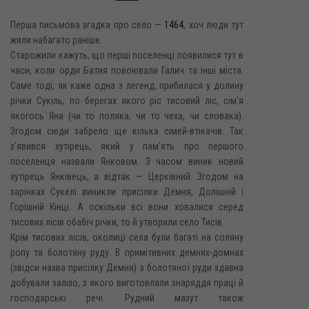
Перша письмова згадка про село —
1464
, хоч люди тут
жили набагато раніше.
Старожили кажуть, що перші поселенці появилися тут в
часи, коли орди Батия повоювали Галич та інші міста.
Саме тоді, як каже одна з легенд, прибилася у долину
річки Сукіль, по берегах якого ріс тисовий ліс, сім'я
якогось Яна (чи то поляка, чи то чеха, чи словака).
Згодом сюди забрело ще кілька сімей-втікачів. Так
з'явився хутірець, який у пам'ять про першого
поселенця назвали Янковом. З часом виник новий
хутірець Янківець, а відтак — Церківний. Згодом на
зарінках Сукелі виникли присілки Демня, Долішній і
Горішній Кінці. А оскільки всі вони ховалися серед
тисових лісів обабіч річки, то й утворили село Тисів.
Крім тисових лісів, околиці села були багаті на соляну
ропу та болотяну руду. В примітивних демнях-домнах
(звідси назва присілку Демня) з болотяної руди здавна
добували залізо, з якого виготовляли знаряддя праці й
господарські речі. Рудний мазут також