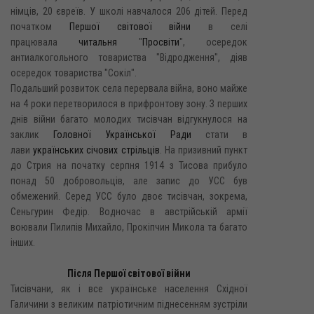
німців, 20 євреїв. У школі навчалося 206 дітей. Перед
початком
Першої світової війни
в селі
працювала
читальня
"
Просвіти
", осередок
антиалкогольного товариства "Відродження", діяв
осередок товариства "Сокіл".
Подальший розвиток села перервала війна, воно майже
на 4 роки перетворилося в прифронтову зону. З перших
днів війни багато молодих тисівчан відгукнулося на
заклик
Головної Української Ради
стати в
лави
українських січових стрільців
. На призивний пункт
до Стрия на початку серпня 1914 з Тисова прибуло
понад 50 добровольців, але запис до УСС був
обмежений. Серед УСС було двоє тисівчан, зокрема,
Сеньгурин Федір. Водночас в австрійській армії
воювали Пилипів Михайло, Прокіпчин Микола та багато
інших.
Після Першої світової війни
Тисівчани, як і все українське населення Східної
Галичини з великим патріотичним піднесенням зустріли