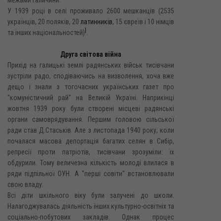
У 1939 році в селі проживало 2600 мешканців (2535
українців, 20 поляків, 20
латинників
, 15 євреїв і 10 німців
]
та інших національностей)
.
Друга світова війна
Прихід на галицькі землі радянських військ тисівчани
зустріли радо, сподіваючись на визволення, хоча вже
дещо і знали з тогочасних українських газет про
"комуністичний рай" на Великій Україні. Наприкінці
жовтня 1939 року були створені місцеві радянські
органи самоврядування. Першим головою сільської
ради став Д.Стаськів. Але з листопада 1940 року, коли
почалася масова депортація багатих селян в Сибір,
репресії проти патріотів, тисівчани зрозуміли: їх
обдурили. Тому величезна кількість молоді влилася в
ряди підпільної ОУН. А "перші совіти" встановлювали
свою владу.
Всі діти шкільного віку були залучені до школи.
Налагоджувалась діяльність інших культурно-освітніх та
соціально-побутових закладів. Однак процес