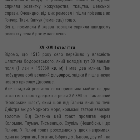
сприяли розвитку кожухарства, ткацтва, шевської
справи. Очевидно, від цих ремесел і пішли прізвища як
Гончар, Ткач, Капчук (гаманець) тощо.
Всі ці промисли й жвава торгівля сприяли швидкому
розвитку села й росту населення.
XVI-XVIII століття
Відомо, що
1515
року село перейшло у власність
шляхтича Ходоровського, який володів тут 30 ланами
поля (1 лан = 153360
кв. м
) і мав два млини. Пан
побудував собі великий
фільварок
, звідки й пішла назва
нового присілку Дворище.
Але швидкий розвиток села припинила майже на два
століття татаро-турецька агресія XV-XVII ст. Так званий
"Волоський шлях", який ішов від Галича вниз по течії
Дністра аж до Чорного моря, кримські татари вважали
золотим. Від Снятина цей тракт пролягав через
Коломию, Тлумач, Тисменицю, Єзупіль (Чешибіси), і до
Галича. У Галичі тракт розходився у двох напрямках:
один на Бурштин, Рогатин, Бібрку до Львова; другий - на