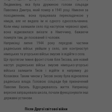
Людвиківну, яка була дружиною голови сільради
Павелика Дмитра, який помер в 1941 році. Німкеня за
походженням, вона працювала перекладачкою у
німців, але не видала їм ні одного односельчанина.
Коли німці залишили село під наступом червоної армії,
вона відмовилася виїхати в Німеччину, бажаючи
померти там, де похований її чоловік.
Наприкінці липня 1944 року передові частини
радянських військ увійшли у село, але контрнаступ
німецьких та угорських військ змусив їх відійти з села.
Ще протягом тижня фронт стояв біля Тисова, але новий
наступ радянських військ змусив німецько-угорські
війська залишити Тисів і відійти в напрямку до
Козаківки. Таким чином у Тисові знову була відновлена
радянська влада. Головою сільради був призначений
Павелик Василь. Відроджувалось життя. Наприкінці
вересня запрацювала школа, почали функціонувати інші
державні установи.
Після Другої світової війни