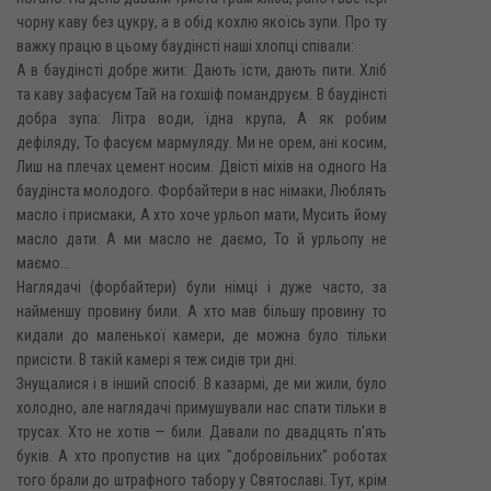
чорну каву без цукру, а в обід кохлю якоїсь зупи. Про ту
важку працю в цьому баудінсті наші хлопці співали:
А в баудінсті добре жити: Дають їсти, дають пити. Хліб
та каву зафасуєм Тай на гохшіф помандруєм. В баудінсті
добра зупа: Літра води, їдна крупа, А як робим
дефіляду, То фасуєм мармуляду. Ми не орем, ані косим,
Лиш на плечах цемент носим. Двісті міхів на одного На
баудінста молодого. Форбайтери в нас німаки, Люблять
масло і присмаки, А хто хоче урльоп мати, Мусить йому
масло дати. А ми масло не даємо, То й урльопу не
маємо...
Наглядачі (форбайтери) були німці і дуже часто, за
найменшу провину били. А хто мав більшу провину то
кидали до маленької камери, де можна було тільки
присісти. В такій камері я теж сидів три дні.
Знущалися і в інший спосіб. В казармі, де ми жили, було
холодно, але наглядачі примушували нас спати тільки в
трусах. Хто не хотів — били. Давали по двадцять п'ять
буків. А хто пропустив на цих "добровільних" роботах
того брали до штрафного табору у Святославі. Тут, крім