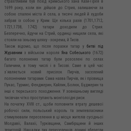
страхітливим був похід кримського хана Кази-Гірея в
1699 року, коли він дійшов до Стрия, залишаючи за
собою спалені міста й села, а тисячі людей й худоби
забрав із собою у Крим. Ще кілька разів (1701,1712,
1721,1738, 1742) татари доходили до Стрия.
Безперечно, йдучи на Стрий, ординці нищили села, які
стояли на їхньому шляху - зокрема, й Тисів.
Також відомо, що після поразки татар у
битві під
Журавним
з військом короля
Яна Собеського
(1672)
багато полонених татар були розселені по селах
Галичини, в тому числі і в Тисові. Саме в цей час
з`являється новий присілок Пирчів, заселений
полоненими татарами. Сама назва Пирчів, як і прізвища
Пукас, Турмис, Фенджерин, Кайлик, Болюк, Буджерин та
інші є тюркського походження. У зовнішньому вигляді
тисівчан чітко проступають монголоїдні риси.
На початку XVIII ст., щоби поповнити втрату дешевої
робочої сили, польський король та землевласники
стимулювали переселення в ці місця жителів сусідньої
Молдавії, Валахії, Турківщини, Самбірщини й інших
територій. Нащадки тих переселенців донині зберегли