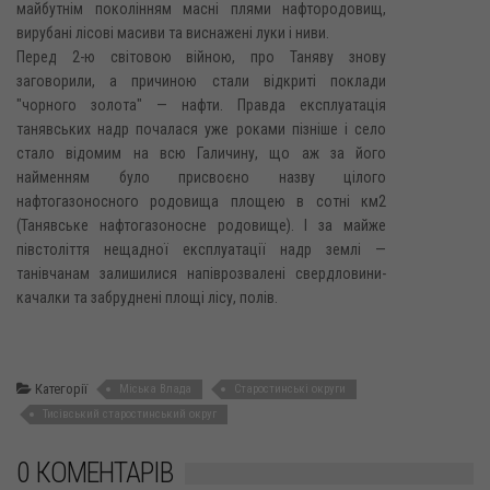
майбутнім поколінням масні плями нафтородовищ,
вирубані лісові масиви та виснажені луки і ниви.
Перед 2-ю світовою війною, про Таняву знову
заговорили, а причиною стали відкриті поклади
"чорного золота" — нафти. Правда експлуатація
танявських надр почалася уже роками пізніше і село
стало відомим на всю Галичину, що аж за його
найменням було присвоєно назву цілого
нафтогазоносного родовища площею в сотні км2
(Танявське нафтогазоносне родовище). І за майже
півстоліття нещадної експлуатації надр землі —
танівчанам залишилися напіврозвалені свердловини-
качалки та забруднені площі лісу, полів.
Категорії
Міська Влада
Старостинські округи
Тисівський старостинський округ
0 КОМЕНТАРІВ