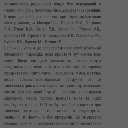
встановлення радянської влади був перерваний в
червні 1941 року початком Німецько-радянської війни.
В перші дні війни до червоної армії були мобілізовані
молоді юнаки, як Макара П.Ф., Пилипів М.М., Стефанів
П.М., Пукас В.Ю., Юхней П.В., Юхней Ф.І., Турмис М.В.,
Юрочко Ю.Я., Курило Г.М., Хромишин Ф.В., Уханський М.І.,
Бублич B.C., Яцинин М.І., Шубин І.Д.
Наприкінці червня до села прибув невеликий угорський
військовий підрозділ, який простояв тут майже всю
війну. Вище німецьке начальство тільки зрідка
навідувалось в село з метою контролю за здачею
продуктового контингенту — сіна, зерна, м'яса, молока,
шкіри, сільськогосподарських продуктів. За це
тисівчани отримували мізерні гроші у вигляді польських
злотих або так звані "пунти" — талони на придбання
маргарину, масла, горілки, повидла, мила та інших
необхідних товарів. 1941 рік був особливо важким для
тисівчан, оскільки раптова повінь та продподаток
залишили їх фактично без продуктів. Це змушувало
немало тисівчан, ризикуючи власним життя, нелегально