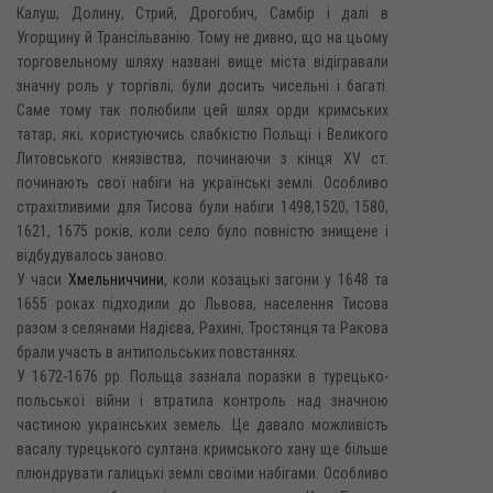
Калуш, Долину, Стрий, Дрогобич, Самбір і далі в
Угорщину й Трансільванію. Тому не дивно, що на цьому
торговельному шляху названі вище міста відігравали
значну роль у торгівлі, були досить чисельні і багаті.
Саме тому так полюбили цей шлях орди кримських
татар, які, користуючись слабкістю Польщі і Великого
Литовського князівства, починаючи з кінця XV ст.
починають свої набіги на українські землі. Особливо
страхітливими для Тисова були набіги 1498,1520, 1580,
1621, 1675 років, коли село було повністю знищене і
відбудувалось заново.
У часи
Хмельниччини
, коли козацькі загони у 1648 та
1655 роках підходили до Львова, населення Тисова
разом з селянами Надієва, Рахині, Тростянця та Ракова
брали участь в антипольських повстаннях.
У 1672-1676 pp. Польща зазнала поразки в турецько-
польської війни і втратила контроль над значною
частиною українських земель. Це давало можливість
васалу турецького султана кримського хану ще більше
плюндрувати галицькі землі своїми набігами. Особливо