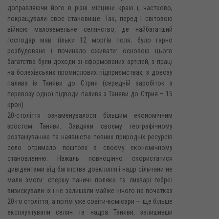
доправляючи його в різні місцини краю і, частково,
покращували своє становище. Так, перед І світовою
війною малоземельне селянство, де найбагатший
господар мав тільки 12 морґів поля, було гарно
розбудоване і починало оживати: основою цього
багатства були доходи зі сформованих артілей, з праці
на болехівських промислових підприємствах, з довозу
палива із Таняви до Стрия (середній заробіток з
перевозу одної підводи палива з Таняви до Стрия – 15
крон).
20-століття ознаменувалося більшим економічним
зростом Таняви. Завдяки своєму географічному
розташуванню та наявністю певних природніх ресурсів
село отримало поштовх в своєму економічному
становленню. Нажаль повноцінно скористатися
дивідентами від багатства довкіллля і надр сільчани не
мали змоги: спершу паничі поляки та лихварі гебреї
визискували їх і не залишали майже нічого на початках
20-го століття, а потім уже совіти-комісари — ще більше
експлуатували селян та надра Таняви, залишивши