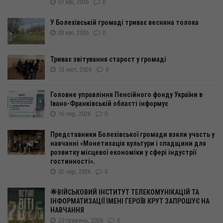
07 кві, 2026
0
У Болехівській громаді триває весняна толока
03 кві, 2026
0
Триває звітування старост у громаді
13 лют, 2026
0
Головне управління Пенсійного фонду України в
Івано-Франківській області інформує
16 чер, 2026
0
Представники Болехівської громади взяли участь у
навчанні «Монетизація культури і спадщини для
розвитку місцевої економіки у сфері індустрії
гостинності».
02 чер, 2026
0
🌟ВІЙСЬКОВИЙ ІНСТИТУТ ТЕЛЕКОМУНІКАЦІЙ ТА
ІНФОРМАТИЗАЦІЇ ІМЕНІ ГЕРОЇВ КРУТ ЗАПРОШУЄ НА
НАВЧАННЯ
20 травень, 2026
0