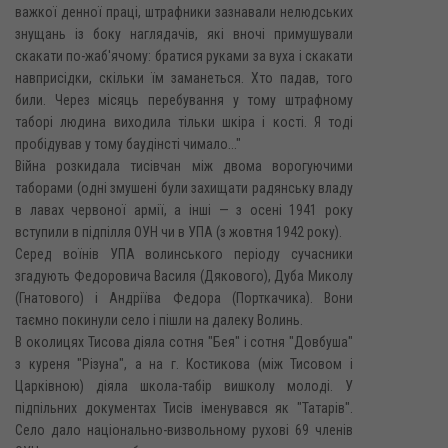
важкої денної праці, штрафники зазнавали нелюдських
знущань із боку наглядачів, які вночі примушували
скакати по-жаб'ячому: братися руками за вуха і скакати
навприсідки, скільки їм заманеться. Хто падав, того
били. Через місяць перебування у тому штрафному
таборі людина виходила тільки шкіра і кості. Я тоді
пробідував у тому баудінсті чимало..."
Війна розкидала тисівчан між двома ворогуючими
таборами (одні змушені були захищати радянську владу
в лавах червоної армії, а інші — з осені 1941 року
вступили в підпілля ОУН чи в УПА (з жовтня 1942 року).
Серед воїнів УПА волинського періоду сучасники
згадують Федоровича Василя (Дякового), Дуба Миколу
(Гнатового) і Андріїва Федора (Порткачика). Вони
таємно покинули село і пішли на далеку Волинь.
В околицях Тисова діяла сотня "Бея" і сотня "Довбуша"
з куреня "Різуна", а на г. Костикова (між Тисовом і
Царківною) діяла школа-табір вишколу молоді. У
підпільних документах Тисів іменувався як "Татарів".
Село дало національно-визвольному рухові 69 членів