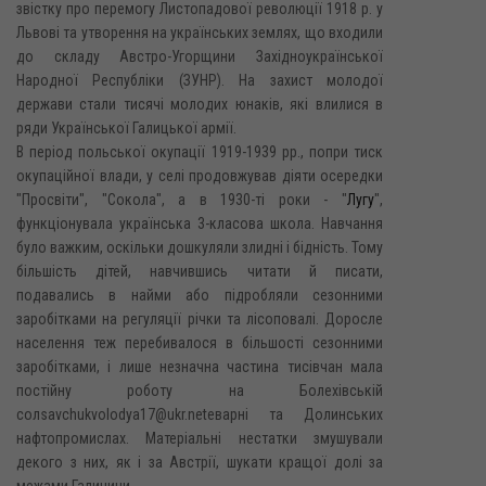
звістку про перемогу Листопадової революції 1918 p. y
Львові та утворення на українських землях, що входили
до складу Австро-Угорщини Західноукраїнської
Народної Республіки (ЗУНР). На захист молодої
держави стали тисячі молодих юнаків, які влилися в
ряди Української Галицької армії.
В період польської окупації 1919-1939 pp., попри тиск
окупаційної влади, у селі продовжував діяти осередки
"Просвіти", "Сокола", а в 1930-ті роки - "
Лугу
",
функціонувала українська 3-класова школа. Навчання
було важким, оскільки дошкуляли злидні і бідність. Тому
більшість дітей, навчившись читати й писати,
подавались в найми або підробляли сезонними
заробітками на регуляції річки та лісоповалі. Доросле
населення теж перебивалося в більшості сезонними
заробітками, і лише незначна частина тисівчан мала
постійну роботу на Болехівській
солsavchukvolodya17@ukr.netеварні та Долинських
нафтопромислах. Матеріальні нестатки змушували
декого з них, як і за Австрії, шукати кращої долі за
межами Галичини.