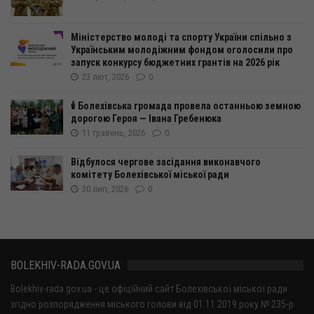
Міністерство молоді та спорту України спільно з
Українським молодіжним фондом оголосили про
запуск конкурсу бюджетних грантів на 2026 рік
23 лют, 2026
0
🕯️ Болехівська громада провела останньою земною
дорогою Героя — Івана Гребенюка
11 травень, 2026
0
Відбулося чергове засідання виконавчого
комітету Болехівської міської ради
30 лип, 2026
0
BOLEKHIV-RADA.GOV.UA
Bolekhiv-rada.gov.ua - це офіційний сайт Болехівської міської ради
згідно розпорядження міського голови від 01.11.2019 року № 235-р