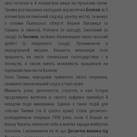
свої початки в 4 кілометрах вище на гірському пасмі.
Танява розташована неподалік від містечка
Болехів
(в 5
кілометрах на північний схід від центру міста), та межує
з селами Львівської області: Верхня Луковиця та
Горішнє (з півночі), Розгірче (із заходу), Смоляний (зі
сходу) та
Тисовим
, на Івано-Франківщині через гірський
хребет (з південного сходу). Проживаючи в
передгірській місцині, більшість мешканців села
працюють на своїх селянських господарствах і в
лісництві, а також мають можливість працювати на
підприємствах міста Болехів.
Село Танява, впродовж тривалого свого існування,
залишило визначальний слід в історії краю.
Минають роки, десятиліття, століття, а пані Історія
продовжуює витягати зі своєго куфрика призабуті й
невідомі події минувшини. Однією з таких подій для
сільчан Таняви (та й цілого краю) стала десантно-
розвідувальна операція 1950 року, коли 4 борців за
вільну Україну принесли себе в жертву заради майбутніх
поколінь. І незважаючи на те, що
Десантна вилазка під