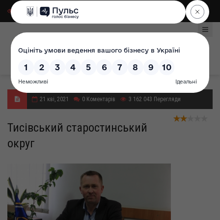
Для слабозорих
|
Select Language
21 кві, 2021
0
Коментарів
3 162 043
Перегляди
Тисівський старостинський
округ