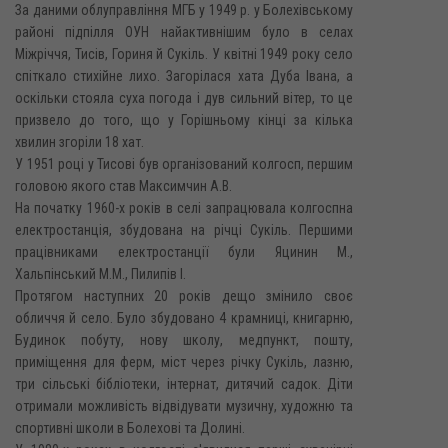
За даними облуправління МГБ у 1949 р. у Болехівському
районі підпілля ОУН найактивнішим було в селах
Міжріччя, Тисів, Гориня й Сукіль. У квітні 1949 року село
спіткало стихійне лихо. Загорілася хата Дуба Івана, а
оскільки стояла суха погода і дув сильний вітер, то це
призвело до того, що у Горішньому кінці за кілька
хвилин згоріли 18 хат.
У 1951 році у Тисові був організований колгосп, першим
головою якого став Максимчин A.B.
На початку 1960-х років в селі запрацювала колгоспна
електростанція, збудована на річці Сукіль. Першими
працівниками електростанції були Яцинин М.,
Хальпінський М.М., Пилипів І.
Протягом наступних 20 років дещо змінило своє
обличчя й село. Було збудовано 4 крамниці, книгарню,
Будинок побуту, нову школу, медпункт, пошту,
приміщення для ферм, міст через річку Сукіль, лазню,
три сільські бібліотеки, інтернат, дитячий садок. Діти
отримали можливість відвідувати музичну, художню та
спортивні школи в Болехові та Долині.