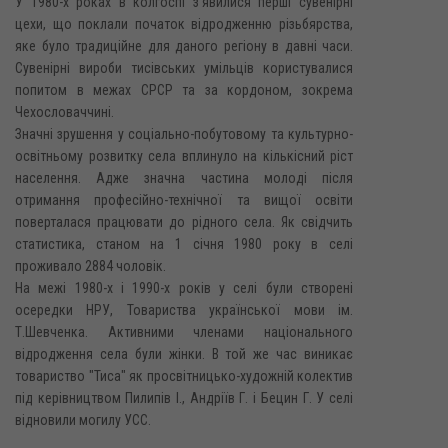
У 1980-х роках в колгоспі з'явилися перші сувенірні
цехи, що поклали початок відродженню різьбярства,
яке було традиційне для даного регіону в давні часи.
Сувенірні вироби тисівських умільців користувалися
попитом в межах СPCP та за кордоном, зокрема
Чехословаччині.
Значні зрушення у соціально-побутовому та культурно-
освітньому розвитку села вплинуло на кількісний ріст
населення. Адже значна частина молоді після
отримання професійно-технічної та вищої освіти
поверталася працювати до рідного села. Як свідчить
статистика, станом на 1 січня 1980 року в селі
проживало 2884 чоловік.
На межі 1980-х і 1990-х років у селі були створені
осередки НРУ, Товариства української мови ім.
Т.Шевченка. Активними членами національного
відродження села були жінки. В той же час виникає
товариство "Тиса" як просвітницько-художній колектив
під керівництвом Пилипів І., Андріїв Г. і Бецин Г. У селі
відновили могилу УСС.