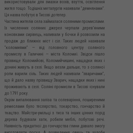
використовували для змазки возів, взуття, освітлення
жител тощо. Тодішніх металургів називали "демнянами".
Ця назва побутує в Тисові дотепер.
Частина жителів села займалася соляними промислами.
Із численних соляних джерел черпали дерев'яними
коновками сирівець, наливали у бочки й розвозили на
продаж до ближніх міст і сіл. Таких людей називали
"коломиями" — від головного центру соляного
промислу в Галичині — міста Коломиї. Звідси пішло
прізвище Коломийові, Коломийчишині, нащадки яких і
донині живуть в селі. Якщо везли дальше, то з соляної
ропи варили сіль. Таких людей називали "зваричами",
що й дало назву прізвищу Зварич, нащадки яких і нині
проживають в селі. Соляні промисли в Тисові існували
до 1791 року.
Окрім випалювання заліза та солеваріння, поширеними
ремеслами було теслярство, токарство, гончарство й
ткацтво. Майстри-умільці з тиса та інших цінних порід
дерева будували хати, робили меблі, побутові речі.
Наявність придатної до гончарства глини давало змогу
виготовляти посуд. А розведення овець та худоби