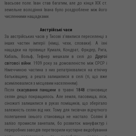
Івасьове поле. Іван став багатим, але до кінця XIX ст.
земельне володіння Івана було роздроблене між його
численними нащадками.
Австрійські часи
За австрійських часів у Тисові з'явилися переселенці з
інших частин імперії (німці, чехи, словаки). А їхні
нащадки на прізвище Кумаля, Кондрат, Фридер, Рига,
Кабаль, Вольф, Тефнер мешкали в селі до
Другої
світової війни
. 1939 року за домовленістю між СРСР і
Німеччиною частина з них репатріювалися на етнічну
батьківщину, а решта залишилися в селі (ті, що вже
асимілювалися з місцевим населенням).
Після
скасування панщини
в травні
1848
становище
селян дещо покращилось. Але земля, пасовища, ліси,
сіножаті залишилися в руках поміщиків, що зберігало
залежність селян від них. Тому для тисівчан відчутного
полегшення їхнього становища не настало. Соляні й
залізо промисли занепали, бо розвиток мануфактур і
переробних заводів перетворили кустарне видобування