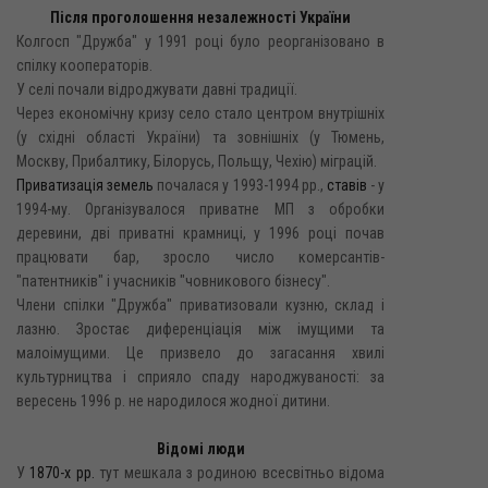
Після проголошення незалежності України
Колгосп "Дружба" у 1991 році було реорганізовано в
спілку кооператорів.
У селі почали відроджувати давні традиції.
Через економічну кризу село стало центром внутрішніх
(у східні області України) та зовнішніх (у Тюмень,
Москву, Прибалтику, Білорусь, Польщу, Чехію) міграцій.
Приватизація земель
почалася у 1993-1994 pp.,
ставів
- y
1994-му. Організувалося приватне МП з обробки
деревини, дві приватні крамниці, у 1996 році почав
працювати бар, зросло число комерсантів-
"патентників" і учасників "човникового бізнесу".
Члени спілки "Дружба" приватизовали кузню, склад і
лазню. Зростає диференціація між імущими та
малоімущими. Це призвело до загасання хвилі
культурництва і сприяло спаду народжуваності: за
вересень 1996 р. не народилося жодної дитини.
Відомі люди
У
1870-х рр.
тут мешкала з родиною всесвітньо відома