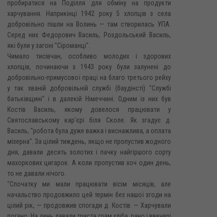
пробиратися на Поділля для обміну на продукти
харчування. Наприкінці 1942 року 5 хлопців з села
добровільно пішли на Волинь — там створилась УПА.
Серед них Федорович Василь, Роздольський Василь,
які були у загоні "Сіроманці".
Чимало тисівчан, особливо молодих і здорових
хлопців, починаючи з 1943 року були залунені до
добровільно-примусової праці на благо третього рейху
у так званій добровільній службі (баудінсті) "Службі
батьківщині" і в далекій Німеччині. Одним із них був
Костів Василь, якому довелося працювати у
Святославському кар'єрі біля Сколе. Як згадує д.
Василь, "робота була дуже важка і виснажлива, а оплата
мізерна". За цілий тиждень, якщо не пропустив жодного
дня, давали десять золотих і пачку найгіршого сорту
махоркових цигарок. А коли пропустив хоч один день,
то не давали нічого.
"Спочатку ми мали працювати вісім місяців, але
начальство продовжило цей термін без нашої згоди на
цілий рік, — продовжив спогади д. Костів. — Харчували
погано. На день давали триста грам хліба, рано і ввечері