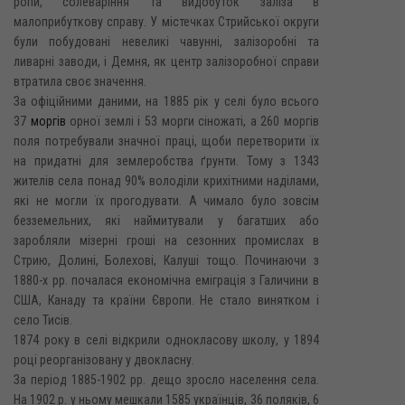
ропи, солеваріння та видобуток заліза в
малоприбуткову справу. У містечках Стрийської округи
були побудовані невеликі чавунні, залізоробні та
ливарні заводи, і Демня, як центр залізоробної справи
втратила своє значення.
За офіційними даними, на 1885 рік у селі було всього
37
моргів
орної землі і 53 морги сіножаті, а 260 моргів
поля потребували значної праці, щоби перетворити їх
на придатні для землеробства ґрунти. Тому з 1343
жителів села понад 90% володіли крихітними наділами,
які не могли їх прогодувати. А чимало було зовсім
безземельних, які наймитували у багатших або
заробляли мізерні гроші на сезонних промислах в
Стрию, Долині, Болехові, Калуші тощо. Починаючи з
1880-х рр. почалася економічна еміграція з Галичини в
США, Канаду та країни Європи. Не стало винятком і
село Тисів.
1874 року в селі відкрили однокласову школу, у 1894
році реорганізовану у двокласну.
За період 1885-1902 pp. дещо зросло населення села.
На 1902 р. у ньому мешкали 1585 українців, 36 поляків, 6