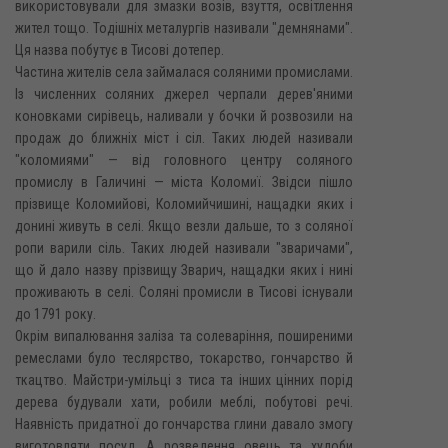
використовували для змазки возів, взуття, освітлення
жител тощо. Тодішніх металургів називали "демнянами".
Ця назва побутує в Тисові дотепер.
Частина жителів села займалася соляними промислами.
Із численних соляних джерел черпали дерев'яними
коновками сирівець, наливали у бочки й розвозили на
продаж до ближніх міст і сіл. Таких людей називали
"коломиями" — від головного центру соляного
промислу в Галичині — міста Коломиї. Звідси пішло
прізвище Коломийові, Коломийчишині, нащадки яких і
донині живуть в селі. Якщо везли дальше, то з соляної
ропи варили сіль. Таких людей називали "зваричами",
що й дало назву прізвищу Зварич, нащадки яких і нині
проживають в селі. Соляні промисли в Тисові існували
до 1791 року.
Окрім випалювання заліза та солеваріння, поширеними
ремеслами було теслярство, токарство, гончарство й
ткацтво. Майстри-умільці з тиса та інших цінних порід
дерева будували хати, робили меблі, побутові речі.
Наявність придатної до гончарства глини давало змогу
виготовляти посуд. А розведення овець та худоби