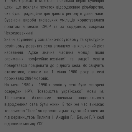
У 1980-х роках в колгоспі з'явилися перші сувенірні
цехи, що поклали початок відродженню різьбярства,
яке було традиційне для даного регіону в давні часи.
Сувенірні вироби тисівських умільців користувалися
попитом в межах СPCP та за кордоном, зокрема
Чехословаччині.
Значні зрушення у соціально-побутовому та культурно-
освітньому розвитку села вплинуло на кількісний ріст
населення. Адже значна частина молоді після
отримання професійно-технічної та вищої освіти
поверталася працювати до рідного села. Як свідчить
статистика, станом на 1 січня 1980 року в селі
проживало 2884 чоловік.
На межі 1980-х і 1990-х років у селі були створені
осередки НРУ, Товариства української мови ім.
Т.Шевченка. Активними членами національного
відродження села були жінки. В той же час виникає
товариство "Тиса" як просвітницько-художній колектив
під керівництвом Пилипів І., Андріїв Г. і Бецин Г. У селі
відновили могилу УСС.