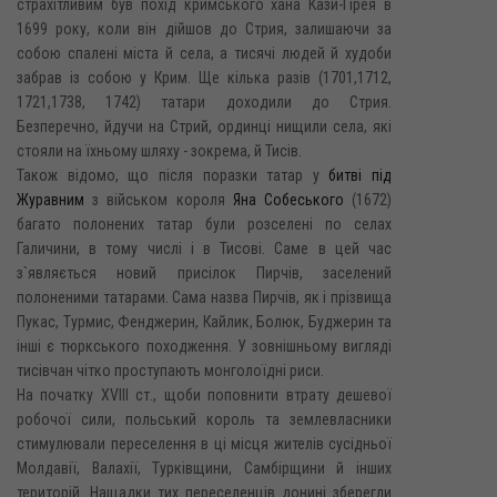
страхітливим був похід кримського хана Кази-Гірея в
1699 року, коли він дійшов до Стрия, залишаючи за
собою спалені міста й села, а тисячі людей й худоби
забрав із собою у Крим. Ще кілька разів (1701,1712,
1721,1738, 1742) татари доходили до Стрия.
Безперечно, йдучи на Стрий, ординці нищили села, які
стояли на їхньому шляху - зокрема, й Тисів.
Також відомо, що після поразки татар у
битві під
Журавним
з військом короля
Яна Собеського
(1672)
багато полонених татар були розселені по селах
Галичини, в тому числі і в Тисові. Саме в цей час
з`являється новий присілок Пирчів, заселений
полоненими татарами. Сама назва Пирчів, як і прізвища
Пукас, Турмис, Фенджерин, Кайлик, Болюк, Буджерин та
інші є тюркського походження. У зовнішньому вигляді
тисівчан чітко проступають монголоїдні риси.
На початку XVIII ст., щоби поповнити втрату дешевої
робочої сили, польський король та землевласники
стимулювали переселення в ці місця жителів сусідньої
Молдавії, Валахії, Турківщини, Самбірщини й інших
територій. Нащадки тих переселенців донині зберегли