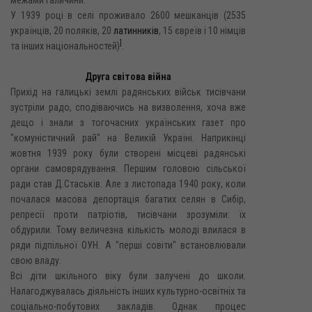
У 1939 році в селі проживало 2600 мешканців (2535
українців, 20 поляків, 20
латинників
, 15 євреїв і 10 німців
]
та інших національностей)
.
Друга світова війна
Прихід на галицькі землі радянських військ тисівчани
зустріли радо, сподіваючись на визволення, хоча вже
дещо і знали з тогочасних українських газет про
"комуністичний рай" на Великій Україні. Наприкінці
жовтня 1939 року були створені місцеві радянські
органи самоврядування. Першим головою сільської
ради став Д.Стаськів. Але з листопада 1940 року, коли
почалася масова депортація багатих селян в Сибір,
репресії проти патріотів, тисівчани зрозуміли: їх
обдурили. Тому величезна кількість молоді влилася в
ряди підпільної ОУН. А "перші совіти" встановлювали
свою владу.
Всі діти шкільного віку були залучені до школи.
Налагоджувалась діяльність інших культурно-освітніх та
соціально-побутових закладів. Однак процес