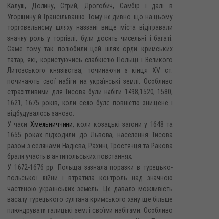
Калуш, Долину, Стрий, Дрогобич, Самбір і далі в
Угорщину й Трансільванію. Тому не дивно, що на цьому
торговельному шляху названі вище міста відігравали
значну роль у торгівлі, були досить чисельні і багаті.
Саме тому так полюбили цей шлях орди кримських
татар, які, користуючись слабкістю Польщі і Великого
Литовського князівства, починаючи з кінця XV ст.
починають свої набіги на українські землі. Особливо
страхітливими для Тисова були набіги 1498,1520, 1580,
1621, 1675 років, коли село було повністю знищене і
відбудувалось заново.
У часи
Хмельниччини
, коли козацькі загони у 1648 та
1655 роках підходили до Львова, населення Тисова
разом з селянами Надієва, Рахині, Тростянця та Ракова
брали участь в антипольських повстаннях.
У 1672-1676 pp. Польща зазнала поразки в турецько-
польської війни і втратила контроль над значною
частиною українських земель. Це давало можливість
васалу турецького султана кримського хану ще більше
плюндрувати галицькі землі своїми набігами. Особливо