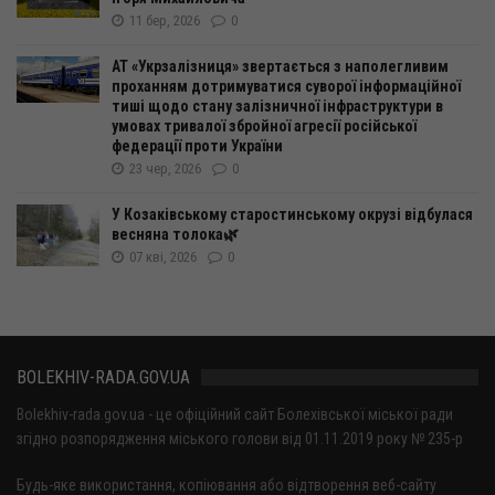
11 бер, 2026
0
АТ «Укрзалізниця» звертається з наполегливим
проханням дотримуватися суворої інформаційної
тиші щодо стану залізничної інфраструктури в
умовах тривалої збройної агресії російської
федерації проти України
23 чер, 2026
0
У Козаківському старостинському окрузі відбулася
весняна толока🌿
07 кві, 2026
0
BOLEKHIV-RADA.GOV.UA
Bolekhiv-rada.gov.ua - це офіційний сайт Болехівської міської ради
згідно розпорядження міського голови від 01.11.2019 року № 235-р
Будь-яке використання, копіювання або відтворення веб-сайту