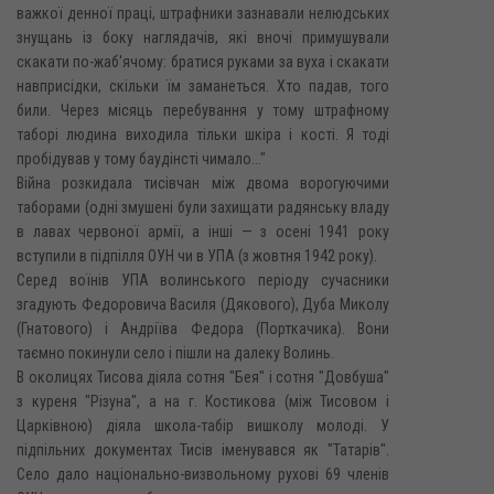
важкої денної праці, штрафники зазнавали нелюдських
знущань із боку наглядачів, які вночі примушували
скакати по-жаб'ячому: братися руками за вуха і скакати
навприсідки, скільки їм заманеться. Хто падав, того
били. Через місяць перебування у тому штрафному
таборі людина виходила тільки шкіра і кості. Я тоді
пробідував у тому баудінсті чимало..."
Війна розкидала тисівчан між двома ворогуючими
таборами (одні змушені були захищати радянську владу
в лавах червоної армії, а інші — з осені 1941 року
вступили в підпілля ОУН чи в УПА (з жовтня 1942 року).
Серед воїнів УПА волинського періоду сучасники
згадують Федоровича Василя (Дякового), Дуба Миколу
(Гнатового) і Андріїва Федора (Порткачика). Вони
таємно покинули село і пішли на далеку Волинь.
В околицях Тисова діяла сотня "Бея" і сотня "Довбуша"
з куреня "Різуна", а на г. Костикова (між Тисовом і
Царківною) діяла школа-табір вишколу молоді. У
підпільних документах Тисів іменувався як "Татарів".
Село дало національно-визвольному рухові 69 членів