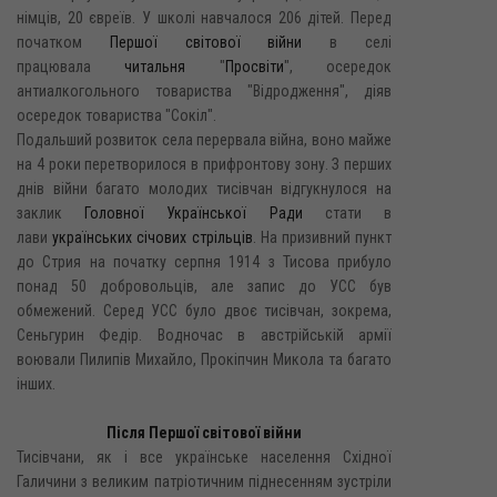
німців, 20 євреїв. У школі навчалося 206 дітей. Перед
початком
Першої світової війни
в селі
працювала
читальня
"
Просвіти
", осередок
антиалкогольного товариства "Відродження", діяв
осередок товариства "Сокіл".
Подальший розвиток села перервала війна, воно майже
на 4 роки перетворилося в прифронтову зону. З перших
днів війни багато молодих тисівчан відгукнулося на
заклик
Головної Української Ради
стати в
лави
українських січових стрільців
. На призивний пункт
до Стрия на початку серпня 1914 з Тисова прибуло
понад 50 добровольців, але запис до УСС був
обмежений. Серед УСС було двоє тисівчан, зокрема,
Сеньгурин Федір. Водночас в австрійській армії
воювали Пилипів Михайло, Прокіпчин Микола та багато
інших.
Після Першої світової війни
Тисівчани, як і все українське населення Східної
Галичини з великим патріотичним піднесенням зустріли