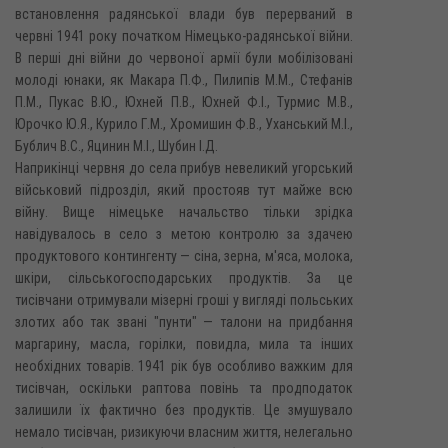
встановлення радянської влади був перерваний в
червні 1941 року початком Німецько-радянської війни.
В перші дні війни до червоної армії були мобілізовані
молоді юнаки, як Макара П.Ф., Пилипів М.М., Стефанів
П.М., Пукас В.Ю., Юхней П.В., Юхней Ф.І., Турмис М.В.,
Юрочко Ю.Я., Курило Г.М., Хромишин Ф.В., Уханський М.І.,
Бублич B.C., Яцинин М.І., Шубин І.Д.
Наприкінці червня до села прибув невеликий угорський
військовий підрозділ, який простояв тут майже всю
війну. Вище німецьке начальство тільки зрідка
навідувалось в село з метою контролю за здачею
продуктового контингенту — сіна, зерна, м'яса, молока,
шкіри, сільськогосподарських продуктів. За це
тисівчани отримували мізерні гроші у вигляді польських
злотих або так звані "пунти" — талони на придбання
маргарину, масла, горілки, повидла, мила та інших
необхідних товарів. 1941 рік був особливо важким для
тисівчан, оскільки раптова повінь та продподаток
залишили їх фактично без продуктів. Це змушувало
немало тисівчан, ризикуючи власним життя, нелегально