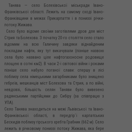
Танява — село Болехівської міськради Івано-
Франківської області. Лежить на самому сході Івано-
Франківщини в межах Прикарпаття і в пониззі річки-
потоку Жижава.
Село було відоме своїми заготівлями дров для міст
Стрия та Болехова. З початку 20-го століття село стало
відомим на всю Галичину завдяки віднайденим
покладам нафти, яку тут викачували (пізніше назвою
села було названо ціле нафтогазоносне родовище
площею в сотні км2). В часи 2-ї світової війни і роками
пізніше село набуло поганої слави: спершу в лісі
поблизу села німецькими загарбниками було знищено
гебреїв, мешканців міст Болехова та Стрия, а по війні,
невдовзі, більшість селян Таняви було вивезено
радянськими партійцями до Сибіру (за співпрацю з
УПА).
Село Танява знаходиться на межі Львівської та Івано-
Франківської області, в передгір`ї карпатських
Бескидів поблизу гірського хребта Грабник (662 м). Село
лежить в річковому пониззі потоку Жижава, яка бере