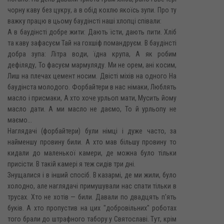
чорну каву без цукру, а в обід кохлю якоїсь зупи. Про ту
важку працю в цьому баудінсті наші хлопці співали:
А в баудінсті добре жити: Дають їсти, дають пити. Хліб
та каву зафасуєм Тай на гохшіф помандруєм. В баудінсті
добра зупа: Літра води, їдна крупа, А як робим
дефіляду, То фасуєм мармуляду. Ми не орем, ані косим,
Лиш на плечах цемент носим. Двісті міхів на одного На
баудінста молодого. Форбайтери в нас німаки, Люблять
масло і присмаки, А хто хоче урльоп мати, Мусить йому
масло дати. А ми масло не даємо, То й урльопу не
маємо...
Наглядачі (форбайтери) були німці і дуже часто, за
найменшу провину били. А хто мав більшу провину то
кидали до маленької камери, де можна було тільки
присісти. В такій камері я теж сидів три дні.
Знущалися і в інший спосіб. В казармі, де ми жили, було
холодно, але наглядачі примушували нас спати тільки в
трусах. Хто не хотів — били. Давали по двадцять п'ять
буків. А хто пропустив на цих "добровільних" роботах
того брали до штрафного табору у Святославі. Тут, крім