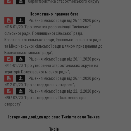
Характеристика старостинського округу
Нормативно-правова база
Рішення міської ради від 26.11.2020 року
№15-01/20 "Про початок реорганізації Тисівської
сільської ради, Поляницької сільської ради,
Козаківської сільської ради, Гузіївської сільської ради
та Міжрічанської сільської ради шляхом приєднання до
Болехівської міської ради";
Рішення міської ради від 26.11.2020 року
№11-01/20 "Про утворення старостинських округів на
території Болехівської міської ради";
Рішення міської ради від 26.11.2020 року
№12-01/20 "Про затвердження старост";
Рішення міської ради від 22.12.2020 року
№07-02/20 "Про затвердження Положення про
старосту".
Історична довідка про село Тисів та село Танява
Тисів