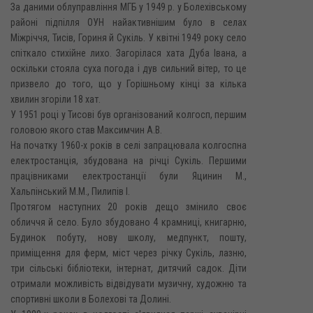
За даними облуправління МГБ у 1949 р. у Болехівському
районі підпілля ОУН найактивнішим було в селах
Міжріччя, Тисів, Гориня й Сукіль. У квітні 1949 року село
спіткало стихійне лихо. Загорілася хата Дуба Івана, а
оскільки стояла суха погода і дув сильний вітер, то це
призвело до того, що у Горішньому кінці за кілька
хвилин згоріли 18 хат.
У 1951 році у Тисові був організований колгосп, першим
головою якого став Максимчин A.B.
На початку 1960-х років в селі запрацювала колгоспна
електростанція, збудована на річці Сукіль. Першими
працівниками електростанції були Яцинин М.,
Хальпінський М.М., Пилипів І.
Протягом наступних 20 років дещо змінило своє
обличчя й село. Було збудовано 4 крамниці, книгарню,
Будинок побуту, нову школу, медпункт, пошту,
приміщення для ферм, міст через річку Сукіль, лазню,
три сільські бібліотеки, інтернат, дитячий садок. Діти
отримали можливість відвідувати музичну, художню та
спортивні школи в Болехові та Долині.