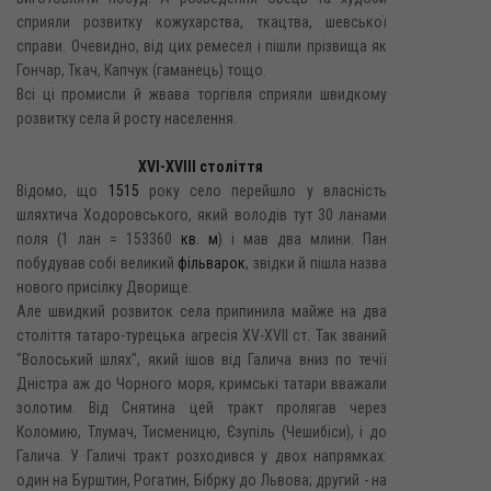
сприяли розвитку кожухарства, ткацтва, шевської
справи. Очевидно, від цих ремесел і пішли прізвища як
Гончар, Ткач, Капчук (гаманець) тощо.
Всі ці промисли й жвава торгівля сприяли швидкому
розвитку села й росту населення.
XVI-XVIII століття
Відомо, що
1515
року село перейшло у власність
шляхтича Ходоровського, який володів тут 30 ланами
поля (1 лан = 153360
кв. м
) і мав два млини. Пан
побудував собі великий
фільварок
, звідки й пішла назва
нового присілку Дворище.
Але швидкий розвиток села припинила майже на два
століття татаро-турецька агресія XV-XVII ст. Так званий
"Волоський шлях", який ішов від Галича вниз по течії
Дністра аж до Чорного моря, кримські татари вважали
золотим. Від Снятина цей тракт пролягав через
Коломию, Тлумач, Тисменицю, Єзупіль (Чешибіси), і до
Галича. У Галичі тракт розходився у двох напрямках:
один на Бурштин, Рогатин, Бібрку до Львова; другий - на