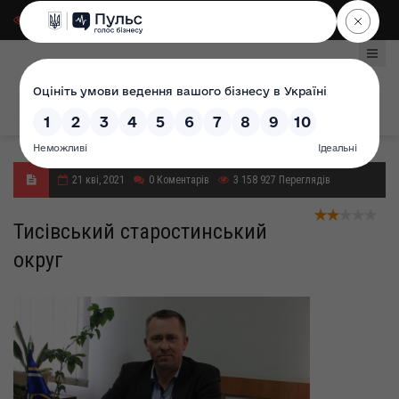
Для слабозорих
|
Select Language
21 кві, 2021
0
Коментарів
3 158 927
Переглядів
Тисівський старостинський
округ