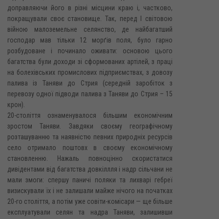
доправляючи його в різні місцини краю і, частково,
покращували своє становище. Так, перед І світовою
війною малоземельне селянство, де найбагатший
господар мав тільки 12 морґів поля, було гарно
розбудоване і починало оживати: основою цього
багатства були доходи зі сформованих артілей, з праці
на болехівських промислових підприємствах, з довозу
палива із Таняви до Стрия (середній заробіток з
перевозу одної підводи палива з Таняви до Стрия – 15
крон).
20-століття ознаменувалося більшим економічним
зростом Таняви. Завдяки своєму географічному
розташуванню та наявністю певних природніх ресурсів
село отримало поштовх в своєму економічному
становленню. Нажаль повноцінно скористатися
дивідентами від багатства довкіллля і надр сільчани не
мали змоги: спершу паничі поляки та лихварі гебреї
визискували їх і не залишали майже нічого на початках
20-го століття, а потім уже совіти-комісари — ще більше
експлуатували селян та надра Таняви, залишивши