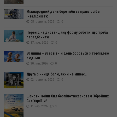
Міжнародний день боротьби за права осіб з
інвалідністю
05 травень, 2026
0
Перехід на дистанційну форму роботи: що треба
передбачити
17 лют, 2026
0
30 липня – Всесвітній день боротьби з торгівлею
людьми
30 лип, 2026
0
Друга річниця болю, який не минає…
02 травень, 2026
0
Шановні воїни Сил безпілотних систем Збройних
Сил України!
11 чер, 2026
0