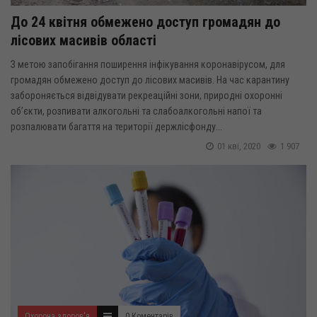
До 24 квітня обмежено доступ громадян до
лісових масивів області
З метою запобігання поширення інфікування коронавірусом, для
громадян обмежено доступ до лісових масивів. На час карантину
забороняється відвідувати рекреаційні зони, природні охоронні
об’єкти, розпивати алкогольні та слабоалкогольні напої та
розпалювати багаття на території держлісфонду...
01 кві, 2020
1 907
Охорона здоров'я
0 Коментарів