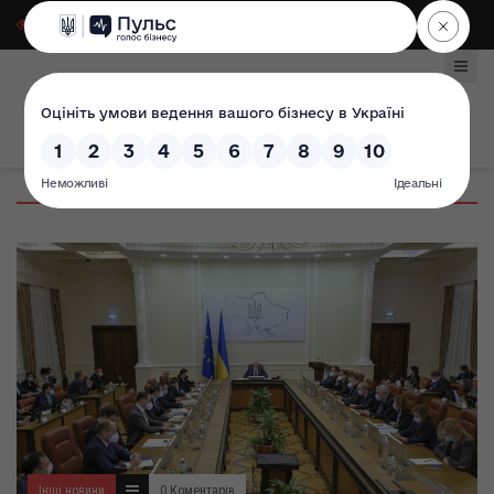
Для слабозорих
|
Select Language
Інші новини
0 Коментарів