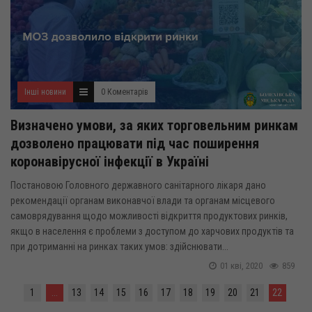
Інші новини
0 Коментарів
Визначено умови, за яких торговельним ринкам
дозволено працювати під час поширення
коронавірусної інфекції в Україні
Постановою Головного державного санітарного лікаря дано
рекомендації органам виконавчої влади та органам місцевого
самоврядування щодо можливості відкриття продуктових ринків,
якщо в населення є проблеми з доступом до харчових продуктів та
при дотриманні на ринках таких умов: здійснювати...
01 кві, 2020
859
1
...
13
14
15
16
17
18
19
20
21
22