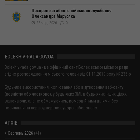
Похорон загиблого військовослужбовця
Олександра Марусяка
22 чер, 2026
0
BOLEKHIV-RADA.GOV.UA
Bolekhiv-rada.gov.ua - це офіційний сайт Болехівської міської ради
згідно розпорядження міського голови від 01.11.2019 року № 235-р
Будь-яке використання, копіювання або відтворення веб-сайту
(повністю або частково), у будь-яких ЗМІ, в будь-яких інших цілях,
включаючи, але не обмежуючись, комерційними цілями, без
посилання на першоджерело суворо заборонено.
АРХІВ
Серпень 2026
(41)