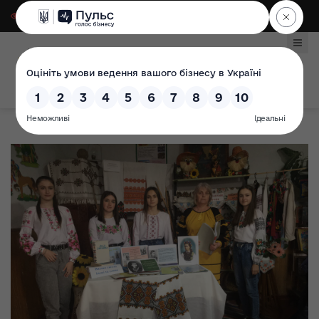
Для слабозорих
|
Select Language