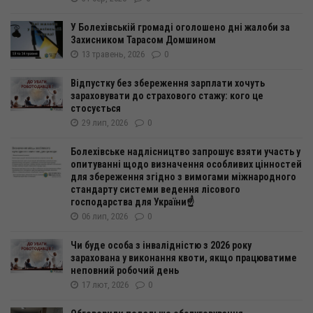
У Болехівській громаді оголошено дні жалоби за
Захисником Тарасом Домшином
13 травень, 2026
0
Відпустку без збереження зарплати хочуть
зараховувати до страхового стажу: кого це
стосується
29 лип, 2026
0
Болехівське надлісництво запрошує взяти участь у
опитуванні щодо визначення особливих цінностей
для збереження згідно з вимогами міжнародного
стандарту системи ведення лісового
господарства для України☝️
06 лип, 2026
0
Чи буде особа з інвалідністю з 2026 року
зарахована у виконання квоти, якщо працюватиме
неповний робочий день
17 лют, 2026
0