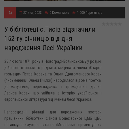
27 лют, 2023
0
Коментарів
1 000
Переглядів
У бібліотеці с.Тисів відзначили
152-гу річницю від дня
народження Лесі Українки
25 лютого 1871 року в Новограді-Волинському у родині
дійсного статського радника, мецената, члена «Старої
громади» Петра Косача та Ольги Драгоманової-Косач
(письменниці Олени Пчілки) народилася відома поетка,
драматургиня, перекладачка і громадська діячка
Лариса Косач, що увійшла в історію української і
європейської літератури під іменем Леся Українка.
Напередодні річниці дня народження поетеси
працівники бібліотеки с.Тисів Болехівської ЦМБ ЦБС
організували зустріч-читання «Моя Леся» і презентували