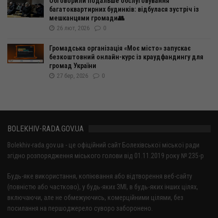
Обговорили подальше обслуговування
багатоквартирних будинків: відбулася зустріч із
мешканцями громади👥
26 лют, 2026
0
Громадська організація «Моє місто» запускає
безкоштовний онлайн-курс із краудфандингу для
громад України
27 бер, 2026
0
BOLEKHIV-RADA.GOV.UA
Bolekhiv-rada.gov.ua - це офіційний сайт Болехівської міської ради
згідно розпорядження міського голови від 01.11.2019 року № 235-р
Будь-яке використання, копіювання або відтворення веб-сайту
(повністю або частково), у будь-яких ЗМІ, в будь-яких інших цілях,
включаючи, але не обмежуючись, комерційними цілями, без
посилання на першоджерело суворо заборонено.