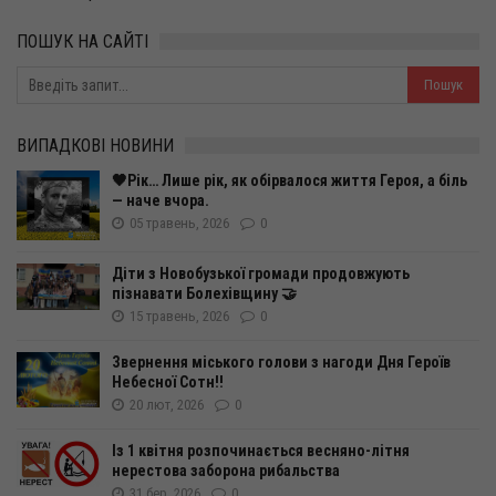
ПОШУК НА САЙТІ
ВИПАДКОВІ НОВИНИ
🖤Рік… Лише рік, як обірвалося життя Героя, а біль
— наче вчора.
05 травень, 2026
0
Діти з Новобузької громади продовжують
пізнавати Болехівщину 🤝
15 травень, 2026
0
Звернення міського голови з нагоди Дня Героїв
Небесної Сотн!!
20 лют, 2026
0
Із 1 квітня розпочинається весняно-літня
нерестова заборона рибальства
31 бер, 2026
0