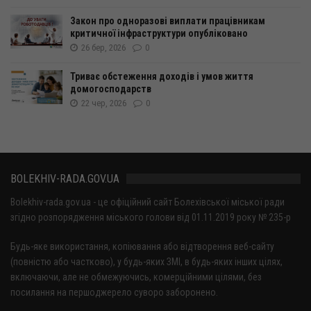
Закон про одноразові виплати працівникам
критичної інфраструктури опубліковано
26 бер, 2026
0
Триває обстеження доходів і умов життя
домогосподарств
22 чер, 2026
0
BOLEKHIV-RADA.GOV.UA
Bolekhiv-rada.gov.ua - це офіційний сайт Болехівської міської ради
згідно розпорядження міського голови від 01.11.2019 року № 235-р
Будь-яке використання, копіювання або відтворення веб-сайту
(повністю або частково), у будь-яких ЗМІ, в будь-яких інших цілях,
включаючи, але не обмежуючись, комерційними цілями, без
посилання на першоджерело суворо заборонено.