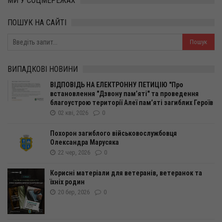
МИ У СОЦМЕРЕЖАХ
ПОШУК НА САЙТІ
ВИПАДКОВІ НОВИНИ
ВІДПОВІДЬ НА ЕЛЕКТРОННУ ПЕТИЦІЮ "Про
встановлення "Дзвону пам’яті" та проведення
благоустрою території Алеї пам’яті загиблих Героїв
02 кві, 2026
0
Похорон загиблого військовослужбовця
Олександра Марусяка
22 чер, 2026
0
Корисні матеріали для ветеранів, ветеранок та
їхніх родин
20 бер, 2026
0