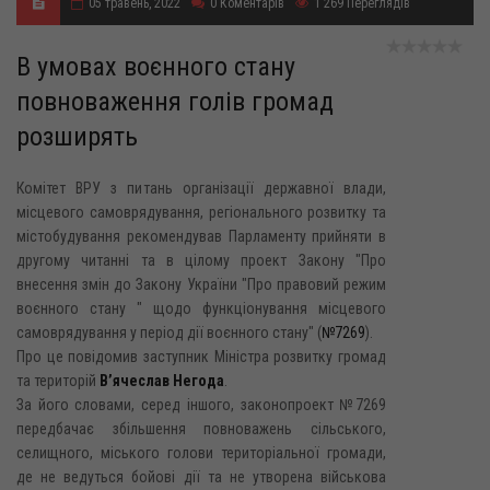
05 травень, 2022
0
Коментарів
1 269
Переглядів
В умовах воєнного стану
повноваження голів громад
розширять
Комітет ВРУ з питань організації державної влади,
місцевого самоврядування, регіонального розвитку та
містобудування рекомендував Парламенту прийняти в
другому читанні та в цілому проект Закону "Про
внесення змін до Закону України "Про правовий режим
воєнного стану " щодо функціонування місцевого
самоврядування у період дії воєнного стану" (
№7269
).
Про це повідомив заступник Міністра розвитку громад
та територій
В’ячеслав Негода
.
За його словами, серед іншого, законопроект №7269
передбачає збільшення повноважень сільського,
селищного, міського голови територіальної громади,
де не ведуться бойові дії та не утворена військова