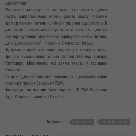
адміністрації.
"Зважаючи на відсутність кворумів в окремих місцевих
радах, запропоновані норми дають змогу головам
громад з низки питань приймати рішення одноосібно. В
умовах воєнного стану це дасть можливість місцевому
самоврядуванню оперативно вирішувати низку питань,
що є дуже важливо", - пояснив В’ячеслав Негода.
Підтримали прийняття законопроекту і голови громад.
Про це висловилися міські голови Львова, Дніпра,
Житомира, Миколаєва, які взяли участь у засіданні
Комітету.
Згодом "Децентралізація" напише, які ще важливі зміни
пропонує проект Закону № 7269.
Нагадаємо,
за основу
Законопроект №7269 Верховна
Рада України прийняла 21 квітня.
Категорії
Всі новини
Децентралізація