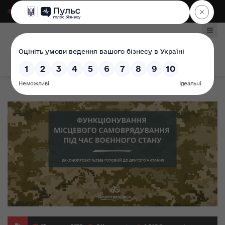
Для слабозорих
|
Select Language