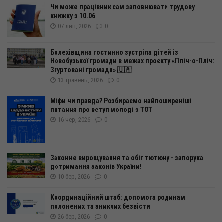
Чи може працівник сам заповнювати трудову
книжку з 10.06
07 лип, 2026
0
Болехівщина гостинно зустріла дітей із
Новобузької громади в межах проєкту «Пліч-о-Пліч:
Згуртовані громади» 🇺🇦
13 травень, 2026
0
Міфи чи правда? Розбираємо найпоширеніші
питання про вступ молоді з ТОТ
16 чер, 2026
0
Законне вирощування та обіг тютюну - запорука
дотримання законів України!
10 бер, 2026
0
Координаційний штаб: допомога родинам
полонених та зниклих безвісти
26 бер, 2026
0